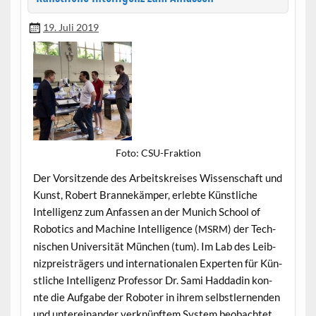
19. Juli 2019
Foto: CSU-Frak­tion
Der Vor­sitzende des Arbeit­skreis­es Wis­senschaft und
Kun­st, Robert Bran­nekäm­per, erlebte Kün­stliche
Intel­li­genz zum Anfassen an der Munich School of
Robot­ics and Machine Intel­li­gence (
) der Tech­
MSRM
nis­chen Uni­ver­sität München (tum). Im Lab des Leib­
nizpreisträgers und inter­na­tionalen Experten für Kün­
stliche Intel­li­genz Pro­fes­sor Dr. Sami Had­dadin kon­
nte die Auf­gabe der Robot­er in ihrem selb­stler­nen­den
und untere­inan­der verknüpftem Sys­tem beobachtet