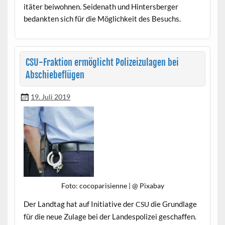
itäter bei­wohnen. Sei­de­nath und Hin­ters­berg­er
bedank­ten sich für die Möglichkeit des Besuchs.
CSU-Fraktion ermöglicht Polizeizulagen bei
Abschiebeflügen
19. Juli 2019
Foto: coco­parisi­enne | @ Pixabay
Der Land­tag hat auf Ini­tia­tive der
die Grund­lage
CSU
für die neue Zulage bei der Lan­despolizei geschaf­fen.