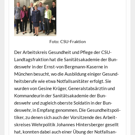
Foto: CSU-Frak­tion
Der Arbeit­skreis Gesund­heit und Pflege der CSU-
Land­tags­frak­tion hat die San­ität­sakademie der Bun­
deswehr in der Ernst-von Bergmann-Kaserne in
München besucht, wo die Aus­bil­dung einiger Gesund­
heits­berufe wie etwa Not­fall­san­itäter erfol­gt. Sie
wur­den von Gesine Krüger, Gen­er­al­stab­särztin und
Kom­man­deurin der San­ität­sakademie der Bun­
deswehr und zugle­ich ober­ste Sol­datin in der Bun­
deswehr, in Emp­fang genom­men. Die Gesund­heit­spoli­
tik­er, zu denen sich auch der Vor­sitzende des Arbeit­
skreis­es Wehrpoli­tik Johannes Hin­ters­berg­er gesellt
hat, kon­nten dabei auch ein­er Übung der Not­fall­san­