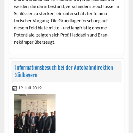
wer­den, die darin bestand, ver­schieden­ste Schlüs­sel in
Schlöss­er zu steck­en; ein unter­schätzter fein­mo­
torisch­er Vor­gang. Die Grund­la­gen­forschung auf
diesem Feld biete mit­tel- und langfristig enorme
Poten­tiale, zeigten sich Prof. Had­dadin und Bran­
nekäm­per überzeugt.
Informationsbesuch bei der Autobahndirektion
Südbayern
19. Juli 2019