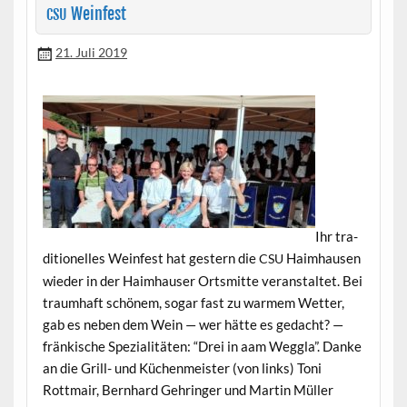
Weinfest
CSU
21. Juli 2019
Ihr tra­
di­tionelles Wein­fest hat gestern die
Haimhausen
CSU
wieder in der Haimhauser Ortsmitte ver­anstal­tet. Bei
traumhaft schönem, sog­ar fast zu warmem Wet­ter,
gab es neben dem Wein — wer hätte es gedacht? —
fränkische Spezial­itäten: “Drei in aam Weg­gla”. Danke
an die Grill- und Küchen­meis­ter (von links) Toni
Rottmair, Bern­hard Gehringer und Mar­tin Müller