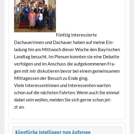
Fün­fzig inter­essierte
Dachauerin­nen und Dachauer haben auf meine Ein­
ladung hin am Mittwoch dieser Woche den Bayrischen
Land­tag besucht. Im Plenum kon­nten sie eine Debat­te
ver­fol­gen und im Anschuss die aufgekomme­nen Fra­
gen mit mir disku­tieren bevor bei einem gemein­samen
Mit­tagessen der Besuch zu Ende ging.
Viele Inter­essentin­nen und Inter­essen­ten warten
schon auf die näch­sten Fahrten. Wenn auch Sie ein­mal
dabei sein wollen, melden Sie sich gerne schon jet­
zt an.
Künstliche Intelligenz zum Anfassen