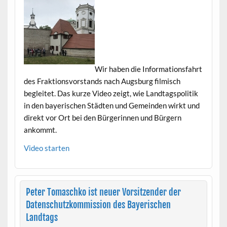
Wir haben die Infor­ma­tions­fahrt
des Frak­tionsvor­stands nach Augs­burg filmisch
begleit­et. Das kurze Video zeigt, wie Land­tagspoli­tik
in den bay­erischen Städten und Gemein­den wirkt und
direkt vor Ort bei den Bürg­erin­nen und Bürg­ern
ankommt.
Video starten
Peter Tomaschko ist neuer Vorsitzender der
Datenschutzkommission des Bayerischen
Landtags