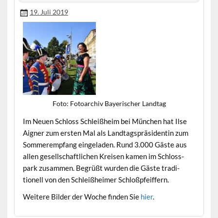
19. Juli 2019
Foto: Fotoarchiv Bay­erisch­er Landtag
Im Neuen Schloss Schleißheim bei München hat Ilse
Aign­er zum ersten Mal als Land­tagspräsi­dentin zum
Som­meremp­fang ein­ge­laden. Rund 3.000 Gäste aus
allen gesellschaftlichen Kreisen kamen im Schloss­
park zusam­men. Begrüßt wur­den die Gäste tra­di­
tionell von den Schleißheimer Schloßpfeiffern.
Weit­ere Bilder der Woche find­en Sie
hier
.