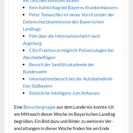
mit falschen Anreizen locken
Kein Kahlschlag bei Bay­erns Krankenhäusern
Peter Tomaschko ist neuer Vor­sitzen­der der
Daten­schutzkom­mis­sion des Bay­erischen
Landtags
Film über die Infor­ma­tions­fahrt nach
Augsburg
CSU-Frak­tion ermöglicht Polizeizu­la­gen bei
Abschiebeflügen
Besuch der San­ität­sakademie der
Bundeswehr
Infor­ma­tions­be­such bei der Auto­bah­ndi­rek­
tion Südbayern
Kün­stliche Intel­li­genz zum Anfassen
Eine
Besucher­gruppe
aus dem Land­kreis kon­nte ich
am Mittwoch dieser Woche im Bay­erischen Land­tag
begrüßen. Ein Bild dazu und Bilder zu weit­eren Ver­
anstal­tun­gen in dieser Woche find­en Sie am Ende