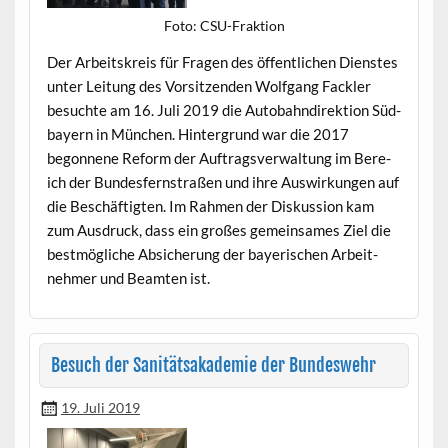
Foto: CSU-Frak­tion
Der Arbeit­skreis für Fra­gen des öffentlichen Dien­stes
unter Leitung des Vor­sitzen­den Wolf­gang Fack­ler
besuchte am 16. Juli 2019 die Auto­bah­ndi­rek­tion Süd­
bay­ern in München. Hin­ter­grund war die 2017
begonnene Reform der Auf­tragsver­wal­tung im Bere­
ich der Bun­des­fern­straßen und ihre Auswirkun­gen auf
die Beschäftigten. Im Rah­men der Diskus­sion kam
zum Aus­druck, dass ein großes gemein­sames Ziel die
best­mögliche Absicherung der bay­erischen Arbeit­
nehmer und Beamten ist.
Besuch der Sanitätsakademie der Bundeswehr
19. Juli 2019