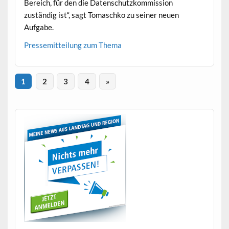
Bere­ich, für den die Daten­schutzkom­mis­sion
zuständig ist“, sagt Tomaschko zu sein­er neuen
Aufgabe.
Pressemit­teilung zum Thema
1
2
3
4
»