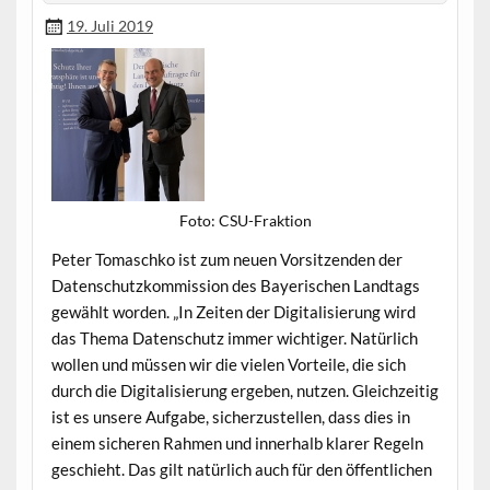
19. Juli 2019
Foto: CSU-Frak­tion
Peter Tomaschko ist zum neuen Vor­sitzen­den der
Daten­schutzkom­mis­sion des Bay­erischen Land­tags
gewählt wor­den. „In Zeit­en der Dig­i­tal­isierung wird
das The­ma Daten­schutz immer wichtiger. Natür­lich
wollen und müssen wir die vie­len Vorteile, die sich
durch die Dig­i­tal­isierung ergeben, nutzen. Gle­ichzeit­ig
ist es unsere Auf­gabe, sicherzustellen, dass dies in
einem sicheren Rah­men und inner­halb klar­er Regeln
geschieht. Das gilt natür­lich auch für den öffentlichen