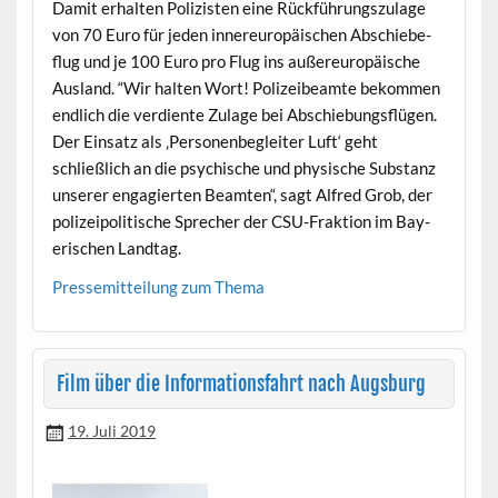
Damit erhal­ten Polizis­ten eine Rück­führungszu­lage
von 70 Euro für jeden innereu­ropäis­chen Abschiebe­
flug und je 100 Euro pro Flug ins außereu­ropäis­che
Aus­land. “Wir hal­ten Wort! Polizeibeamte bekom­men
endlich die ver­di­ente Zulage bei Abschiebungs­flü­gen.
Der Ein­satz als ‚Per­so­n­en­be­gleit­er Luft‘ geht
schließlich an die psy­chis­che und physis­che Sub­stanz
unser­er engagierten Beamten“, sagt Alfred Grob, der
polizeipoli­tis­che Sprech­er der CSU-Frak­tion im Bay­
erischen Landtag.
Pressemit­teilung zum Thema
Film über die Informationsfahrt nach Augsburg
19. Juli 2019