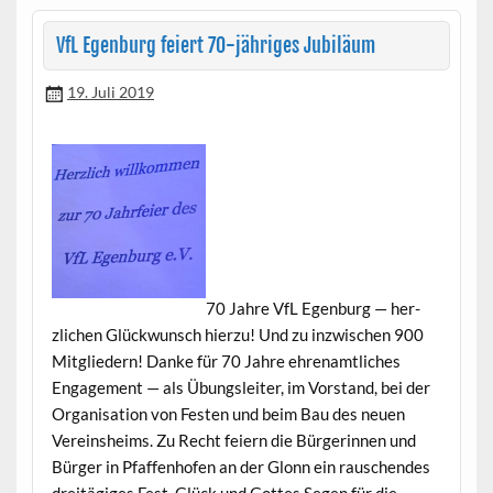
VfL Egenburg feiert 70-jähriges Jubiläum
19. Juli 2019
70 Jahre VfL Egen­burg — her­
zlichen Glück­wun­sch hierzu! Und zu inzwis­chen 900
Mit­gliedern! Danke für 70 Jahre ehre­namtlich­es
Engage­ment — als Übungsleit­er, im Vor­stand, bei der
Organ­i­sa­tion von Fes­ten und beim Bau des neuen
Vere­in­sheims. Zu Recht feiern die Bürg­erin­nen und
Bürg­er in Pfaf­fen­hofen an der Glonn ein rauschen­des
dre­itägiges Fest. Glück und Gottes Segen für die