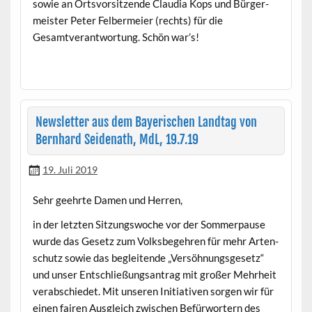
sowie an Ortsvor­sitzende Clau­dia Kops und Bürg­er­
meis­ter Peter Fel­ber­meier (rechts) für die
Gesamtver­ant­wor­tung. Schön war’s!
Newsletter aus dem Bayerischen Landtag von
Bernhard Seidenath, MdL, 19.7.19
19. Juli 2019
Sehr geehrte Damen und Herren,
in der let­zten Sitzungswoche vor der Som­mer­pause
wurde das Gesetz zum Volks­begehren für mehr Arten­
schutz sowie das beglei­t­ende „Ver­söh­nungs­ge­setz“
und unser Entschließungsantrag mit großer Mehrheit
ver­ab­schiedet. Mit unseren Ini­tia­tiv­en sor­gen wir für
einen fairen Aus­gle­ich zwis­chen Befür­wortern des