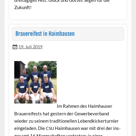
Zukunft!
Brauereifest in Haimhausen
19. Juli 2019
Im Rah­men des Haimhauser
Brauereifests hat gestern der Gewer­be­ver­band
wieder zu seinem tra­di­tionellen Lebend­kick­er­turnier
ein­ge­laden. Die
Haimhausen war mit drei der ins­
CSU
ge­samt 16 Mannschaften vertreten: je ein­er