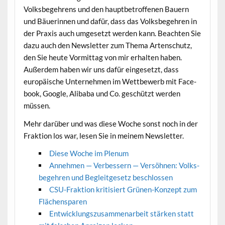
Volks­begehrens und den haupt­be­trof­fe­nen Bauern
und Bäuerin­nen und dafür, dass das Volks­begehren in
der Prax­is auch umge­set­zt wer­den kann. Beacht­en Sie
dazu auch den Newslet­ter zum The­ma Arten­schutz,
den Sie heute Vor­mit­tag von mir erhal­ten haben.
Außer­dem haben wir uns dafür einge­set­zt, dass
europäis­che Unternehmen im Wet­tbe­werb mit Face­
book, Google, Aliba­ba und Co. geschützt wer­den
müssen.
Mehr darüber und was diese Woche son­st noch in der
Frak­tion los war, lesen Sie in meinem Newsletter.
Diese Woche im Plenum
Annehmen — Verbessern — Ver­söh­nen: Volks­
begehren und Begleit­ge­setz beschlossen
CSU-Frak­tion kri­tisiert Grü­nen-Konzept zum
Flächensparen
Entwick­lungszusam­me­nar­beit stärken statt