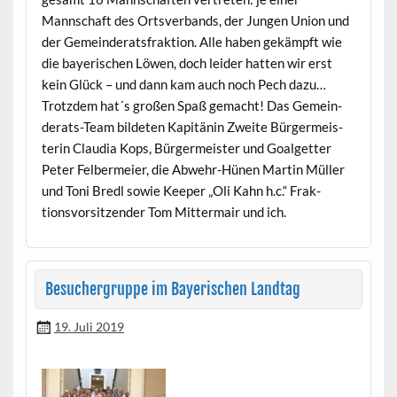
Mannschaft des Ortsver­bands, der Jun­gen Union und
der Gemein­der­ats­frak­tion. Alle haben gekämpft wie
die bay­erischen Löwen, doch lei­der hat­ten wir erst
kein Glück – und dann kam auch noch Pech dazu…
Trotz­dem hat´s großen Spaß gemacht! Das Gemein­
der­ats-Team bilde­ten Kapitänin Zweite Bürg­er­meis­
terin Clau­dia Kops, Bürg­er­meis­ter und Goal­get­ter
Peter Fel­ber­meier, die Abwehr-Hünen Mar­tin Müller
und Toni Bredl sowie Keep­er „Oli Kahn h.c.“ Frak­
tionsvor­sitzen­der Tom Mit­ter­mair und ich.
Besuchergruppe im Bayerischen Landtag
19. Juli 2019