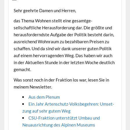
Sehr geehrte Damen und Herren,
das The­ma Wohnen stellt eine gesamt­ge­
sellschaftliche Her­aus­forderung dar. Die größte und
her­aus­fordernd­ste Auf­gabe der Poli­tik beste­ht darin,
aus­re­ichend Wohn­raum zu bezahlbaren Preisen zu
schaf­fen. Und da sind wir dank unser­er guten Poli­tik
auf einem her­vor­ra­gen­den Weg. Das haben wir auch
in der Aktuellen Stunde in der let­zten Woche deut­lich
gemacht.
Was son­st noch in der Frak­tion los war, lesen Sie in
meinem Newsletter.
Aus dem Plenum
Ein Jahr Arten­schutz-Volks­begehren: Umset­
zung auf sehr gutem Weg
CSU-Frak­tion unter­stützt Umbau und
Neuaus­rich­tung des Alpinen Museums