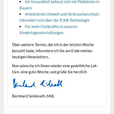
Gesund­heit befasst sich mit Pädi­a­trien in
AK
Bayern
Arbeit­skreis Umwelt und Ver­brauch­er­schutz
informiert sich über die
®-Technologie
TCR
Für mehr Fachkräfte in unseren
Kindertageseinrichtungen
Über weit­ere Ter­min, die ich in der let­zten Woche
besucht habe, informiere ich Sie am Ende meines
heuti­gen Newsletters.
Nun wün­sche ich Ihnen wieder eine gedeih­liche Lek­
türe, eine gute Woche, und grüße Sie herzlich
Bern­hard Sei­de­nath, MdL