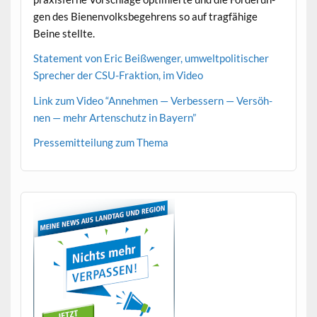
gen des Bienen­volks­begehrens so auf tragfähige
Beine stellte.
State­ment von Eric Beißwenger, umwelt­poli­tis­ch­er
Sprech­er der CSU-Frak­tion, im Video
Link zum Video “Annehmen — Verbessern — Ver­söh­
nen — mehr Arten­schutz in Bayern”
Pressemit­teilung zum Thema