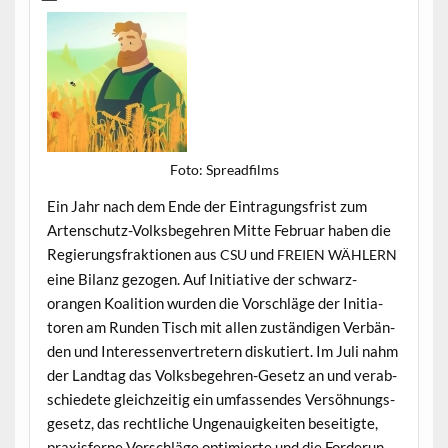
Foto: Spread­films
Ein Jahr nach dem Ende der Ein­tra­gungs­frist zum
Arten­schutz-Volks­begehren Mitte Feb­ru­ar haben die
Regierungs­frak­tio­nen aus
und
CSU
FREIEN
WÄHLERN
eine Bilanz gezo­gen. Auf Ini­tia­tive der schwarz-
orangen Koali­tion wur­den die Vorschläge der Ini­tia­
toren am Run­den Tisch mit allen zuständi­gen Ver­bän­
den und Inter­essen­vertretern disku­tiert. Im Juli nahm
der Land­tag das Volks­begehren-Gesetz an und ver­ab­
schiedete gle­ichzeit­ig ein umfassendes Ver­söh­nungs­
ge­setz, das rechtliche Unge­nauigkeit­en beseit­igte,
prax­is­ferne Vorschläge opti­mierte und die Forderun­