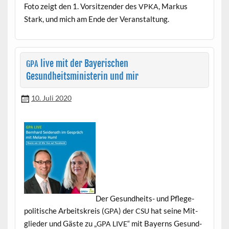
Foto zeigt den 1. Vor­sitzen­der des
, Markus
VPKA
Stark, und mich am Ende der Veranstaltung.
live mit der Bayerischen
GPA
Gesundheitsministerin und mir
10. Juli 2020
Der Gesund­heits- und Pflege­
poli­tis­che Arbeit­skreis (
) der
hat seine Mit­
GPA
CSU
glieder und Gäste zu „
“ mit Bay­erns Gesund­
GPA
LIVE