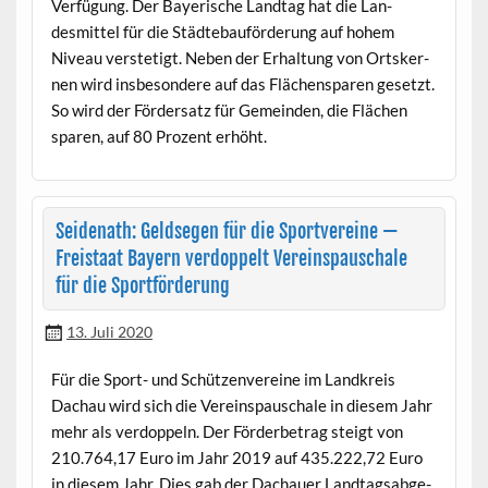
Ver­fü­gung. Der Bay­erische Land­tag hat die Lan­
desmit­tel für die Städte­bauförderung auf hohem
Niveau ver­stetigt. Neben der Erhal­tung von Ortsker­
nen wird ins­beson­dere auf das Flächens­paren geset­zt.
So wird der Förder­satz für Gemein­den, die Flächen
sparen, auf 80 Prozent erhöht.
Seidenath: Geldsegen für die Sportvereine —
Freistaat Bayern verdoppelt Vereinspauschale
für die Sportförderung
13. Juli 2020
Für die Sport- und Schützen­vere­ine im Land­kreis
Dachau wird sich die Vere­inspauschale in diesem Jahr
mehr als ver­dop­peln. Der Förder­be­trag steigt von
210.764,17 Euro im Jahr 2019 auf 435.222,72 Euro
in diesem Jahr. Dies gab der Dachauer Land­tagsab­ge­