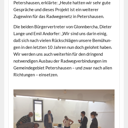
Peter­shausen, erk­lärte: „Heute hat­ten wir sehr gute
Gespräche und dieses Pro­jekt ist ein weit­er­er
Zugewinn für das Rad­we­genetz in Petershausen.
Die bei­den Bürg­ervertreter von Glonnber­cha, Dieter
Lange und Emil Andor­fer: „Wir sind uns darin einig,
daß sich nach vie­len Rückschlä­gen unsere Bemühun­
gen in den let­zten 10 Jahren nun doch gelohnt haben.
Wir wer­den uns auch weit­er­hin für den drin­gend
notwendi­gen Aus­bau der Rad­wegverbindun­gen im
Gemein­dege­bi­et Peter­shausen – und zwar nach allen
Rich­tun­gen – einsetzen.