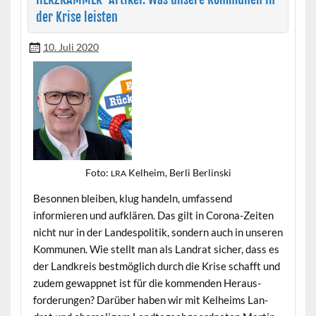
der Krise leisten
10. Juli 2020
Foto:
Kel­heim, Berli Berlinski
LRA
Beson­nen bleiben, klug han­deln, umfassend
informieren und aufk­lären. Das gilt in Coro­na-Zeit­en
nicht nur in der Lan­despoli­tik, son­dern auch in unseren
Kom­munen. Wie stellt man als Lan­drat sich­er, dass es
der Land­kreis best­möglich durch die Krise schafft und
zudem gewapp­net ist für die kom­menden Her­aus­
forderun­gen? Darüber haben wir mit Kel­heims Lan­