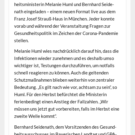
heitsmin­is­terin Melanie Huml und Bern­hard Sei­de­
nath ein­ge­laden – einem neuen For­mat live aus dem
Franz Josef Strauß-Haus in München. Jed­er kon­nte
vor­ab und während der Ver­anstal­tung Fra­gen zur
Gesund­heit­spoli­tik im Zeichen der Coro­na-Pan­demie
stellen.
Melanie Huml wies nach­drück­lich darauf hin, dass die
Infek­tio­nen wieder zunehmen und es deshalb umso
wichtiger ist, Tes­tun­gen durchzuführen, um not­falls
schnell reagieren zu kön­nen. Auch die gel­tenden
Schutz­maß­nah­men blieben weit­er­hin von zen­traler
Bedeu­tung. „Es gilt nach wie vor, acht­sam zu sein“, so
Huml. Für den Herb­st befürchtet die Min­is­terin
ferienbe­d­ingt einen Anstieg der Fal­lzahlen. „Wir
müssen uns jet­zt gut vor­bere­it­en, falls im Herb­st eine
zweite Welle kommt“.
Bern­hard Sei­de­nath, dem Vor­sitzen­den des Gesund­
heit­sauss­chuss­es im Bay­erischen Land­tag und GPA-