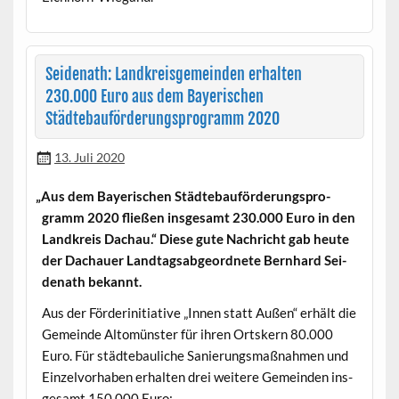
Seidenath: Landkreisgemeinden erhalten
230.000 Euro aus dem Bayerischen
Städtebauförderungsprogramm 2020
13. Juli 2020
„
Aus dem Bay­erischen Städte­bauförderung­spro­
gramm 2020 fließen ins­ge­samt 230.000 Euro in den
Land­kreis Dachau.“ Diese gute Nachricht gab heute
der Dachauer Land­tagsab­ge­ord­nete Bern­hard Sei­
de­nath bekannt.
Aus der Förderini­tia­tive „Innen statt Außen“ erhält die
Gemeinde Altomün­ster für ihren Ortskern 80.000
Euro. Für städte­bauliche Sanierungs­maß­nah­men und
Einzelvorhaben erhal­ten drei weit­ere Gemein­den ins­
ge­samt 150.000 Euro: