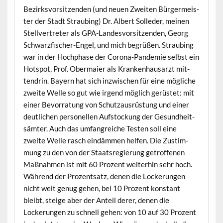
Bezirksvor­sitzen­den (und neuen Zweit­en Bürg­er­meis­
ter der Stadt Straub­ing) Dr. Albert Solled­er, meinen
Stel­lvertreter als GPA-Lan­desvor­sitzen­den, Georg
Schwarz­fis­ch­er-Engel, und mich begrüßen. Straub­ing
war in der Hoch­phase der Coro­na-Pan­demie selb­st ein
Hotspot, Prof. Ober­maier als Kranken­hausarzt mit­
ten­drin. Bay­ern hat sich inzwis­chen für eine mögliche
zweite Welle so gut wie irgend möglich gerüstet: mit
ein­er Bevor­ratung von Schutzaus­rüs­tung und ein­er
deut­lichen per­son­ellen Auf­s­tock­ung der Gesund­heit­
sämter. Auch das umfan­gre­iche Testen soll eine
zweite Welle rasch eindäm­men helfen. Die Zus­tim­
mung zu den von der Staat­sregierung getrof­fe­nen
Maß­nah­men ist mit 60 Prozent weit­er­hin sehr hoch.
Während der Prozentsatz, denen die Lockerun­gen
nicht weit genug gehen, bei 10 Prozent kon­stant
bleibt, steige aber der Anteil der­er, denen die
Lockerun­gen zu schnell gehen: von 10 auf 30 Prozent