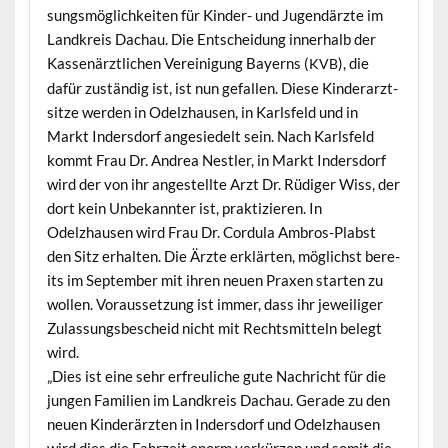
sungsmöglichkeit­en für Kinder- und Jugendärzte im
Land­kreis Dachau. Die Entschei­dung inner­halb der
Kassenärztlichen Vere­ini­gung Bay­erns (
), die
KVB
dafür zuständig ist, ist nun gefall­en. Diese Kinder­arzt­
sitze wer­den in Odelzhausen, in Karls­feld und in
Markt Inder­s­dorf ange­siedelt sein. Nach Karls­feld
kommt Frau Dr. Andrea Nestler, in Markt Inder­s­dorf
wird der von ihr angestellte Arzt Dr. Rüdi­ger Wiss, der
dort kein Unbekan­nter ist, prak­tizieren. In
Odelzhausen wird Frau Dr. Cor­du­la Ambros-Plab­st
den Sitz erhal­ten. Die Ärzte erk­lärten, möglichst bere­
its im Sep­tem­ber mit ihren neuen Prax­en starten zu
wollen. Voraus­set­zung ist immer, dass ihr jew­eiliger
Zulas­sungs­bescheid nicht mit Rechtsmit­teln belegt
wird.
„Dies ist eine sehr erfreuliche gute Nachricht für die
jun­gen Fam­i­lien im Land­kreis Dachau. Ger­ade zu den
neuen Kinderärzten in Inder­s­dorf und Odelzhausen