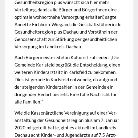
Gesund­heit­sre­gion plus wün­scht sich hier mehr
Verteilung, damit alle Bürg­er und Bürg­erin­nen eine
opti­male wohnort­na­he Ver­sorgung erhal­ten”, sagte
Annette Eich­horn-Wie­gand, die Geschäfts­führerin der
Gesund­heit­sre­gion plus Dachau und Vorständin der
Genossen­schaft zur Stärkung der gesund­heitlichen
Ver­sorgung im Land­kreis Dachau.
Auch Bürg­er­meis­ter Ste­fan Kolbe ist zufrieden: „Die
Gemeinde Karls­feld begrüßt die Entschei­dung, einen
weit­eren Kinder­arzt­sitz in Karls­feld zu bekom­men.
Dies ist ger­ade in Karls­feld notwendig, da auf­grund
der steigen­den Kinderzahlen in der Gemeinde ein
drin­gen­der Bedarf beste­ht. Eine tolle Nachricht für
alle Familien!“
Wie die Kassenärztliche Vere­ini­gung auf ein­er Ver­
anstal­tung der Gesund­heit­sre­gion plus am 7. Jan­u­ar
2020 mit­geteilt hat­te, gibt es aktuell im Land­kreis
Dachau acht Kinder- und Jugendärzte auf 7,5 Arzt­