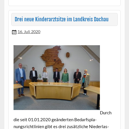
Drei neue Kinderarztsitze im Landkreis Dachau
16. Juli 2020
Durch
die seit 01.01.2020 geän­derten Bedarf­s­pla­
nungsrichtlin­ien gibt es drei zusät­zliche Nieder­las­