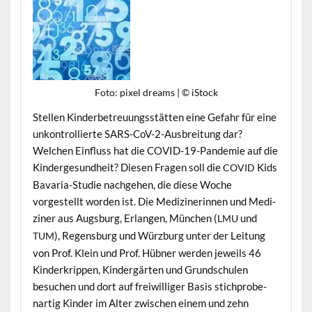
Foto: pix­el dreams | © iStock
Stellen Kinder­be­treu­ungsstät­ten eine Gefahr für eine
unkon­trol­lierte SARS-CoV-2-Aus­bre­itung dar?
Welchen Ein­fluss hat die COVID-19-Pan­demie auf die
Kinderge­sund­heit? Diesen Fra­gen soll die
Kids
COVID
Bavaria-Studie nachge­hen, die diese Woche
vorgestellt wor­den ist. Die Medi­ziner­in­nen und Medi­
zin­er aus Augs­burg, Erlan­gen, München (
und
LMU
), Regens­burg und Würzburg unter der Leitung
TUM
von Prof. Klein und Prof. Hüb­n­er wer­den jew­eils 46
Kinderkrip­pen, Kindergärten und Grund­schulen
besuchen und dort auf frei­williger Basis stich­probe­
nar­tig Kinder im Alter zwis­chen einem und zehn