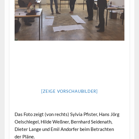
[ZEIGE VORSCHAUBILDER]
Das Foto zeigt (von rechts) Sylvia Pfis­ter, Hans Jörg
Oelschlegel, Hilde Weßn­er, Bern­hard Sei­de­nath,
Dieter Lange und Emil Andor­fer beim Betra­cht­en
der Pläne.