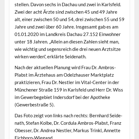
stellen. Davon sechs in Dachau und zwei in Karls­feld.
Zwei der acht Ärzte sind zwis­chen 45 und 49 Jahre
alt, ein­er zwis­chen 50 und 54, drei zwis­chen 55 und 59
Jahre und zwei über 60 Jahre. Ins­ge­samt gab es am
01.01.2020 im Land­kreis Dachau 27.152 Ein­wohn­er
unter 18 Jahren. „Allein an diesen Zahlen sieht man,
wie wichtig und segen­sre­ich die drei neuen Arzt­sitze
wirken wer­den“, erk­lärte Seidenath.
Nach der aktuellen Pla­nung wird Frau Dr. Ambros-
Plab­st im Ärztehaus am Odelzhauser Mark­t­platz
prak­tizieren, Frau Dr. Nestler im Vital-Cen­ter in der
Münch­en­er Straße 159 in Karls­feld und Herr Dr. Wiss
im Gewer­bege­bi­et Inder­s­dorf bei der Apotheke
(Gewerbe­straße 5).
Das Foto zeigt von links nach rechts: Bern­hard Sei­de­
nath, Ste­fan Kolbe, Dr. Cor­du­la Ambros-Plab­st, Franz
Obess­er, Dr. Andrea Nestler, Markus Trin­kl, Annette
Eichhorn-Wiegand.