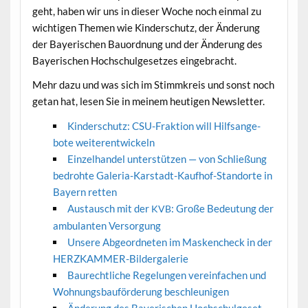
geht, haben wir uns in dieser Woche noch ein­mal zu
wichti­gen The­men wie Kinder­schutz, der Änderung
der Bay­erischen Bauord­nung und der Änderung des
Bay­erischen Hochschulge­set­zes eingebracht.
Mehr dazu und was sich im Stimmkreis und son­st noch
getan hat, lesen Sie in meinem heuti­gen Newsletter.
Kinder­schutz: CSU-Frak­tion will Hil­f­sange­
bote weiterentwickeln
Einzel­han­del unter­stützen — von Schließung
bedro­hte Gale­ria-Karstadt-Kaufhof-Stan­dorte in
Bay­ern retten
Aus­tausch mit der
: Große Bedeu­tung der
KVB
ambu­lanten Versorgung
Unsere Abge­ord­neten im Maskencheck in der
HERZKAMMER-Bildergalerie
Bau­rechtliche Regelun­gen vere­in­fachen und
Woh­nungs­bauförderung beschleunigen
Änderung des Bay­erischen Hochschulge­set­