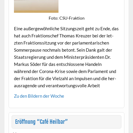
Foto: CSU-Frak­tion
Eine außergewöhn­liche Sitzungszeit geht zu Ende, das
hat auch Frak­tion­schef Thomas Kreuzer bei der let­
zten Frak­tion­ssitzung vor der par­la­men­tarischen
Som­mer­pause nochmals betont. Sein Dank galt der
Staat­sregierung und dem Min­is­ter­präsi­den­ten Dr.
Markus Söder für das entschlossene Han­deln
während der Coro­na-Krise sowie dem Par­la­ment und
der Frak­tion für die Vielzahl an Impulsen und die her­
aus­ra­gende und ver­ant­wor­tungsvolle Arbeit
Zu den Bildern der Woche
Eröffnung “Café Heilbar”