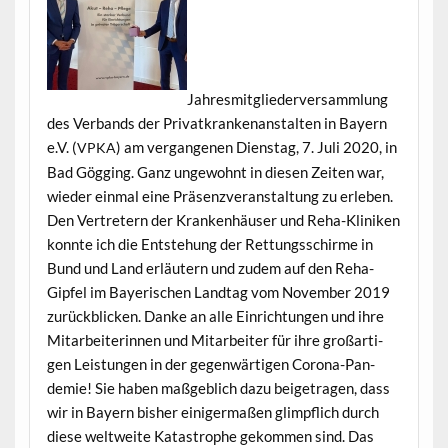
Jahresmit­gliederver­samm­lung
des Ver­bands der Pri­vatkranke­nanstal­ten in Bay­ern
e.V. (
) am ver­gan­genen Dien­stag, 7. Juli 2020, in
VPKA
Bad Gög­ging. Ganz unge­wohnt in diesen Zeit­en war,
wieder ein­mal eine Präsen­zver­anstal­tung zu erleben.
Den Vertretern der Kranken­häuser und Reha-Kliniken
kon­nte ich die Entste­hung der Ret­tungss­chirme in
Bund und Land erläutern und zudem auf den Reha-
Gipfel im Bay­erischen Land­tag vom Novem­ber 2019
zurück­blick­en. Danke an alle Ein­rich­tun­gen und ihre
Mitar­bei­t­erin­nen und Mitar­beit­er für ihre großar­ti­
gen Leis­tun­gen in der gegen­wär­ti­gen Coro­na-Pan­
demie! Sie haben maßge­blich dazu beige­tra­gen, dass
wir in Bay­ern bish­er einiger­maßen glimpflich durch
diese weltweite Katas­tro­phe gekom­men sind. Das