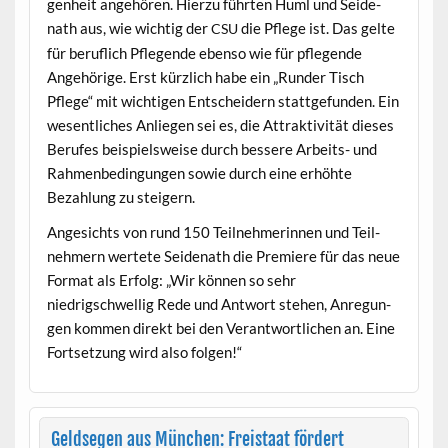
gen­heit ange­hören. Hierzu führten Huml und Sei­de­
nath aus, wie wichtig der
die Pflege ist. Das gelte
CSU
für beru­flich Pfle­gende eben­so wie für pfle­gende
Ange­hörige. Erst kür­zlich habe ein „Run­der Tisch
Pflege“ mit wichti­gen Entschei­dern stattge­fun­den. Ein
wesentlich­es Anliegen sei es, die Attrak­tiv­ität dieses
Berufes beispiel­sweise durch bessere Arbeits- und
Rah­menbe­din­gun­gen sowie durch eine erhöhte
Bezahlung zu steigern.
Angesichts von rund 150 Teil­nehmerin­nen und Teil­
nehmern wertete Sei­de­nath die Pre­miere für das neue
For­mat als Erfolg: „Wir kön­nen so sehr
niedrigschwellig Rede und Antwort ste­hen, Anre­gun­
gen kom­men direkt bei den Ver­ant­wortlichen an. Eine
Fort­set­zung wird also folgen!“
Geldsegen aus München: Freistaat fördert