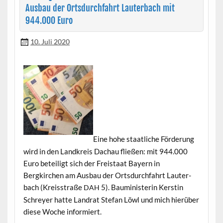
Ausbau der Ortsdurchfahrt Lauterbach mit
944.000 Euro
10. Juli 2020
Eine hohe staatliche Förderung
wird in den Land­kreis Dachau fließen: mit 944.000
Euro beteiligt sich der Freis­taat Bay­ern in
Bergkirchen am Aus­bau der Orts­durch­fahrt Lauter­
bach (Kreis­straße
5). Bau­min­is­terin Ker­stin
DAH
Schrey­er hat­te Lan­drat Ste­fan Löwl und mich hierüber
diese Woche informiert.