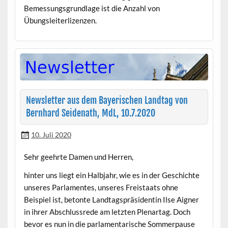
Bemes­sungs­grund­lage ist die Anzahl von
Übungsleiterlizenzen.
Newsletter aus dem Bayerischen Landtag von
Bernhard Seidenath, MdL, 10.7.2020
10. Juli 2020
Sehr geehrte Damen und Herren,
hin­ter uns liegt ein Hal­b­jahr, wie es in der Geschichte
unseres Par­la­mentes, unseres Freis­taats ohne
Beispiel ist, betonte Land­tagspräsi­dentin Ilse Aign­er
in ihrer Abschlussrede am let­zten Ple­nartag. Doch
bevor es nun in die par­la­men­tarische Som­mer­pause