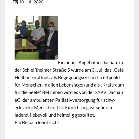
10. Juli 2020
Ein neues Ange­bot in Dachau: in
der Schleißheimer Straße 5 wurde am 3. Juli das „Café
Heil­bar“ eröffnet: als Begeg­nung­sort und Tre­ff­punkt
für Men­schen in allen Lebensla­gen und als „Kraftraum
für die Seele“. Betrieben wird es von der
Dachau
SAPV
eG, der ambu­lanten Pal­lia­tivver­sorgung für schw­
erkranke Men­schen. Die Ein­rich­tung ist sehr ein­
ladend, liebevoll und heimelig gestaltet.
Ein Besuch lohnt sich!