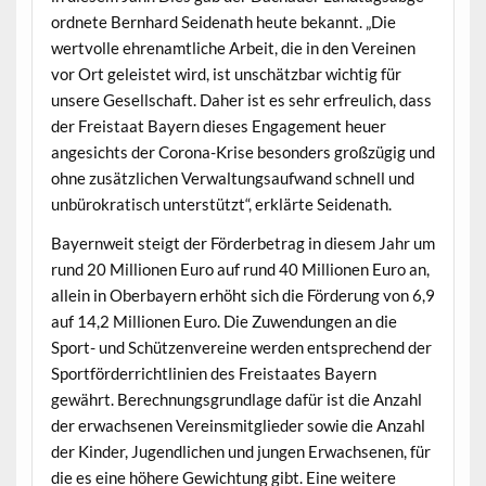
ord­nete Bern­hard Sei­de­nath heute bekan­nt. „Die
wertvolle ehre­namtliche Arbeit, die in den Vere­inen
vor Ort geleis­tet wird, ist unschätzbar wichtig für
unsere Gesellschaft. Daher ist es sehr erfreulich, dass
der Freis­taat Bay­ern dieses Engage­ment heuer
angesichts der Coro­na-Krise beson­ders großzügig und
ohne zusät­zlichen Ver­wal­tungsaufwand schnell und
unbürokratisch unter­stützt“, erk­lärte Seidenath.
Bay­ern­weit steigt der Förder­be­trag in diesem Jahr um
rund 20 Mil­lio­nen Euro auf rund 40 Mil­lio­nen Euro an,
allein in Ober­bay­ern erhöht sich die Förderung von 6,9
auf 14,2 Mil­lio­nen Euro. Die Zuwen­dun­gen an die
Sport- und Schützen­vere­ine wer­den entsprechend der
Sport­förder­richtlin­ien des Freis­taates Bay­ern
gewährt. Berech­nungs­grund­lage dafür ist die Anzahl
der erwach­se­nen Vere­ins­mit­glieder sowie die Anzahl
der Kinder, Jugendlichen und jun­gen Erwach­se­nen, für
die es eine höhere Gewich­tung gibt. Eine weit­ere