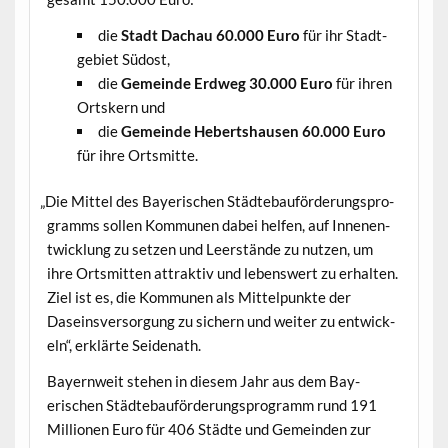
die
Stadt Dachau 60.000 Euro
für ihr Stadt­
ge­bi­et Südost,
die
Gemeinde Erd­weg 30.000 Euro
für ihren
Ortskern und
die
Gemeinde Hebertshausen 60.000 Euro
für ihre Ortsmitte.
„
Die Mit­tel des Bay­erischen Städte­bauförderung­spro­
gramms sollen Kom­munen dabei helfen, auf Innenen­
twick­lung zu set­zen und Leer­stände zu nutzen, um
ihre Ortsmit­ten attrak­tiv und lebenswert zu erhal­ten.
Ziel ist es, die Kom­munen als Mit­telpunk­te der
Daseinsver­sorgung zu sich­ern und weit­er zu entwick­
eln“, erk­lärte Seidenath.
Bay­ern­weit ste­hen in diesem Jahr aus dem Bay­
erischen Städte­bauförderung­spro­gramm rund 191
Mil­lio­nen Euro für 406 Städte und Gemein­den zur