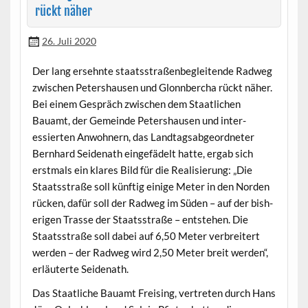
rückt näher
26. Juli 2020
Der lang ersehnte staatsstraßen­be­glei­t­ende Rad­weg
zwis­chen Peter­shausen und Glonnber­cha rückt näher.
Bei einem Gespräch zwis­chen dem Staatlichen
Bauamt, der Gemeinde Peter­shausen und inter­
essierten Anwohn­ern, das Land­tagsab­ge­ord­neter
Bern­hard Sei­de­nath einge­fädelt hat­te, ergab sich
erst­mals ein klares Bild für die Real­isierung: „Die
Staatsstraße soll kün­ftig einige Meter in den Nor­den
rück­en, dafür soll der Rad­weg im Süden – auf der bish­
eri­gen Trasse der Staatsstraße – entste­hen. Die
Staatsstraße soll dabei auf 6,50 Meter ver­bre­it­ert
wer­den – der Rad­weg wird 2,50 Meter bre­it wer­den“,
erläuterte Seidenath.
Das Staatliche Bauamt Freis­ing, vertreten durch Hans