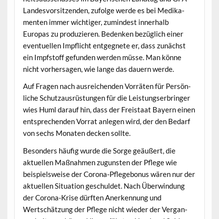
Lan­desvor­sitzen­den, zufolge werde es bei Medika­
menten immer wichtiger, zumin­d­est inner­halb
Europas zu pro­duzieren. Bedenken bezüglich ein­er
eventuellen Impflicht ent­geg­nete er, dass zunächst
ein Impf­stoff gefun­den wer­den müsse. Man könne
nicht vorher­sagen, wie lange das dauern werde.
Auf Fra­gen nach aus­re­ichen­den Vor­räten für Per­sön­
liche Schutzaus­rüs­tun­gen für die Leis­tungser­bringer
wies Huml darauf hin, dass der Freis­taat Bay­ern einen
entsprechen­den Vor­rat anle­gen wird, der den Bedarf
von sechs Monat­en deck­en sollte.
Beson­ders häu­fig wurde die Sorge geäußert, die
aktuellen Maß­nah­men zugun­sten der Pflege wie
beispiel­sweise der Coro­na-Pflege­bonus wären nur der
aktuellen Sit­u­a­tion geschuldet. Nach Über­win­dung
der Coro­na-Krise dürften Anerken­nung und
Wertschätzung der Pflege nicht wieder der Ver­gan­