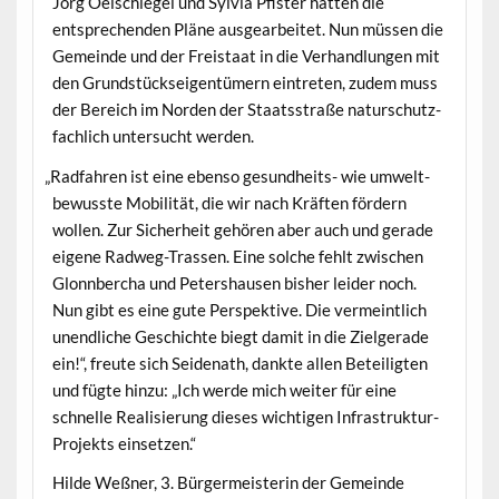
Jörg Oelschlegel und Sylvia Pfis­ter hat­ten die
entsprechen­den Pläne aus­gear­beit­et. Nun müssen die
Gemeinde und der Freis­taat in die Ver­hand­lun­gen mit
den Grund­stück­seigen­tümern ein­treten, zudem muss
der Bere­ich im Nor­den der Staatsstraße naturschutz­
fach­lich unter­sucht werden.
„
Rad­fahren ist eine eben­so gesund­heits- wie umwelt­
be­wusste Mobil­ität, die wir nach Kräften fördern
wollen. Zur Sicher­heit gehören aber auch und ger­ade
eigene Rad­weg-Trassen. Eine solche fehlt zwis­chen
Glonnber­cha und Peter­shausen bish­er lei­der noch.
Nun gibt es eine gute Per­spek­tive. Die ver­meintlich
unendliche Geschichte biegt damit in die Ziel­ger­ade
ein!“, freute sich Sei­de­nath, dank­te allen Beteiligten
und fügte hinzu: „Ich werde mich weit­er für eine
schnelle Real­isierung dieses wichti­gen Infra­struk­tur-
Pro­jek­ts einsetzen.“
Hilde Weßn­er, 3. Bürg­er­meis­terin der Gemeinde