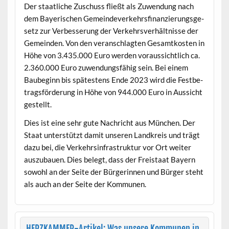
Der staatliche Zuschuss fließt als Zuwen­dung nach
dem Bay­erischen Gemein­de­v­erkehrs­fi­nanzierungs­ge­
setz zur Verbesserung der Verkehrsver­hält­nisse der
Gemein­den. Von den ver­an­schlagten Gesamtkosten in
Höhe von 3.435.000 Euro wer­den voraus­sichtlich ca.
2.360.000 Euro zuwen­dungs­fähig sein. Bei einem
Baube­ginn bis spätestens Ende 2023 wird die Fes­t­be­
trags­förderung in Höhe von 944.000 Euro in Aus­sicht
gestellt.
Dies ist eine sehr gute Nachricht aus München. Der
Staat unter­stützt damit unseren Land­kreis und trägt
dazu bei, die Verkehrsin­fra­struk­tur vor Ort weit­er
auszubauen. Dies belegt, dass der Freis­taat Bay­ern
sowohl an der Seite der Bürg­erin­nen und Bürg­er ste­ht
als auch an der Seite der Kommunen.
HERZKAMMER-Artikel: Was unsere Kommunen in