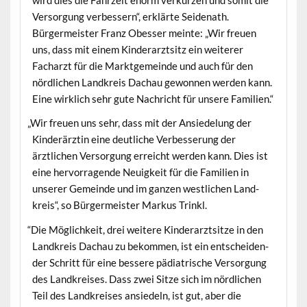
wird dies die Fahrzeit enorm verkürzen und somit die
Ver­sorgung verbessern“, erk­lärte Seidenath.
Bürg­er­meis­ter Franz Obess­er meinte: „Wir freuen
uns, dass mit einem Kinder­arzt­sitz ein weit­er­er
Facharzt für die Mark­t­ge­meinde und auch für den
nördlichen Land­kreis Dachau gewon­nen wer­den kann.
Eine wirk­lich sehr gute Nachricht für unsere Familien.“
„
Wir freuen uns sehr, dass mit der Ansiedelung der
Kinderärztin eine deut­liche Verbesserung der
ärztlichen Ver­sorgung erre­icht wer­den kann. Dies ist
eine her­vor­ra­gende Neuigkeit für die Fam­i­lien in
unser­er Gemeinde und im ganzen west­lichen Land­
kreis“, so Bürg­er­meis­ter Markus Trinkl.
“
Die Möglichkeit, drei weit­ere Kinder­arzt­sitze in den
Land­kreis Dachau zu bekom­men, ist ein entschei­den­
der Schritt für eine bessere pädi­a­trische Ver­sorgung
des Land­kreis­es. Dass zwei Sitze sich im nördlichen
Teil des Land­kreis­es ansiedeln, ist gut, aber die