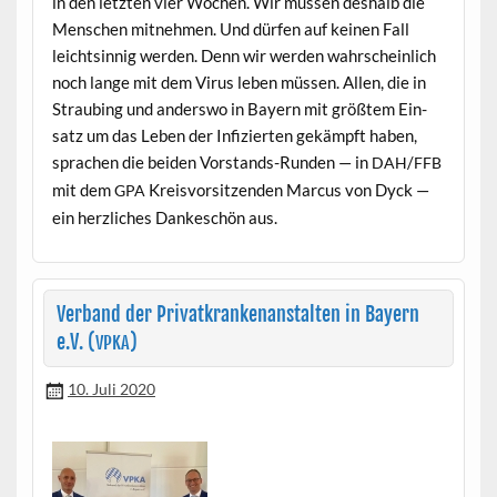
in den let­zten vier Wochen. Wir müssen deshalb die
Men­schen mit­nehmen. Und dür­fen auf keinen Fall
leichtsin­nig wer­den. Denn wir wer­den wahrschein­lich
noch lange mit dem Virus leben müssen. Allen, die in
Straub­ing und ander­swo in Bay­ern mit größtem Ein­
satz um das Leben der Infizierten gekämpft haben,
sprachen die bei­den Vor­stands-Run­den — in
/
DAH
FFB
mit dem
Kreisvor­sitzen­den Mar­cus von Dyck —
GPA
ein her­zlich­es Dankeschön aus.
Verband der Privatkrankenanstalten in Bayern
e.V. (
)
VPKA
10. Juli 2020