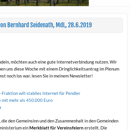
von Bernhard Seidenath, MdL, 28.6.2019
­deln, möcht­en auch eine gute Inter­netverbindung nutzen. Wir
aben uns diese Woche mit einem Dringlichkeit­santrag im Plenum
on­st noch los war, lesen Sie in meinem Newsletter!
rak­tion will sta­biles Inter­net für Pendler
k­te mit mehr als 450.000 Euro
a
te, die den Gemeinsinn und den Zusam­men­halt in den Gemein­den
in­is­teri­um ein
Merk­blatt für Vere­ins­feiern
erstellt. Die