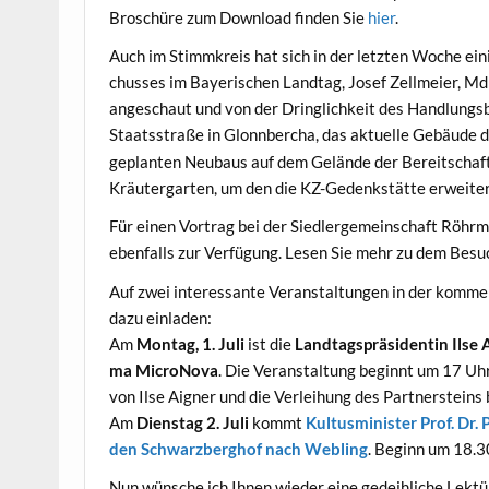
Broschüre zum Down­load find­en Sie
hier
.
Auch im Stimmkreis hat sich in der let­zten Woche ein
chuss­es im Bay­erischen Land­tag, Josef Zellmeier, MdL,
angeschaut und von der Dringlichkeit des Hand­lungs­
Staatsstraße in Glonnber­cha, das aktuelle Gebäude der 
geplanten Neubaus auf dem Gelände der Bere­itschaft­sp
Kräuter­garten, um den die KZ-Gedenkstätte erweit­er
Für einen Vor­trag bei der Sied­lerge­mein­schaft Röhr
eben­falls zur Ver­fü­gung. Lesen Sie mehr zu dem Be
Auf zwei inter­es­sante Ver­anstal­tun­gen in der kom­
dazu einladen:
Am
Mon­tag, 1. Juli
ist die
Land­tagspräsi­dentin Ilse A
ma MicroNo­va
. Die Ver­anstal­tung begin­nt um 17 Uhr
von Ilse Aign­er und die Ver­lei­hung des Part­ner­steins
Am
Dien­stag 2. Juli
kommt
Kul­tus­min­is­ter Prof. Dr
den Schwarzberghof nach Webling
. Beginn um 18.3
Nun wün­sche ich Ihnen wieder eine gedeih­liche Lek­t