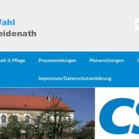
heit
&
Pflege
Pressemeldungen
Plenarsitzungen
Impressum/Datenschutzerklärung