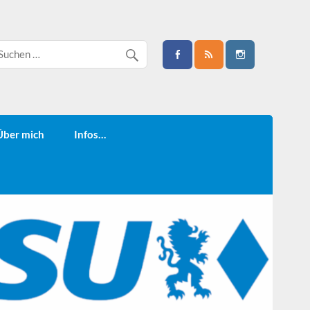
Über mich
Infos…