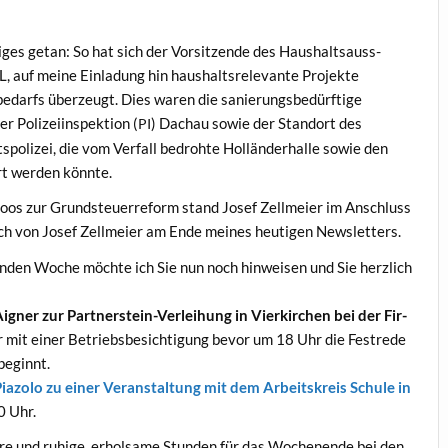
iges getan: So hat sich der Vor­sitzende des Haushalt­sauss­
 auf meine Ein­ladung hin haushalt­srel­e­vante Pro­jek­te
be­darfs überzeugt. Dies waren die sanierungs­bedürftige
Polizei­in­spek­tion (
) Dachau sowie der Stan­dort des
PI
olizei, die vom Ver­fall bedro­hte Hol­län­der­halle sowie den
t wer­den könnte.
moos zur Grund­s­teuer­reform stand Josef Zellmeier im Anschluss
such von Josef Zellmeier am Ende meines heuti­gen Newsletters.
menden Woche möchte ich Sie nun noch hin­weisen und Sie her­zlich
ign­er zur Part­ner­stein-Ver­lei­hung in Vierkirchen bei der Fir­
 mit ein­er Betrieb­s­besich­ti­gung bevor um 18 Uhr die Fes­trede
 beginnt.
. Pia­zo­lo zu ein­er Ver­anstal­tung mit dem Arbeit­skreis Schule in
0 Uhr.
üre und ruhige, erhol­same Stun­den für das Woch­enende bei den