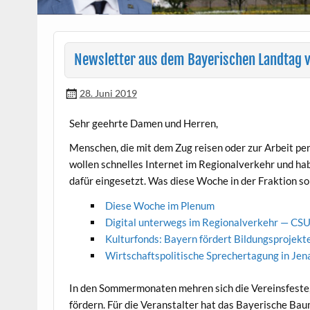
Newsletter aus dem Bayerischen Landtag 
28. Juni 2019
Sehr geehrte Damen und Herren,
Men­schen, die mit dem Zug reisen oder zur Arbeit pen
wollen schnelles Inter­net im Region­alverkehr und h
dafür einge­set­zt. Was diese Woche in der Frak­tion s
Diese Woche im Plenum
Dig­i­tal unter­wegs im Region­alverkehr — CSU-F
Kul­tur­fonds: Bay­ern fördert Bil­dung­spro­je
Wirtschaft­spoli­tis­che Sprecherta­gung in Jen
In den Som­mer­monat­en mehren sich die Vere­ins­fes
fördern. Für die Ver­anstal­ter hat das Bay­erische Bau­m