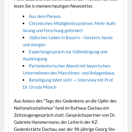
lesen Sie in meinem heuti­gen Newsletter.
Aus dem Plenum
Chro­nis­ches Müdigkeitssyn­drom: Mehr Aufk­
lärung und Forschung gefordert
Jüdis­ches Leben in Bay­ern – Gestern, heute
und morgen
Expertenge­spräch zur Gülledün­gung und
Ausbringung
Par­la­men­tarisch­er Abend mit bay­erischen
Unternehmen des Maschi­nen- und Anlagenbaus
Beteili­gung lohnt sich! — Inter­view mit Prof.
Dr. Ursu­la Münch
Aus Anlass des “Tags des Gedenkens an die Opfer des
Nation­al­sozial­is­mus” fand im Rathaus Dachau ein
Zeitzeu­genge­spräch statt. Gesprächspart­ner von Dr.
Gabriele Ham­mer­mann, der Lei­t­erin der KZ-
Gedenkstätte Dachau, war der 98-jährige Georg Ste­