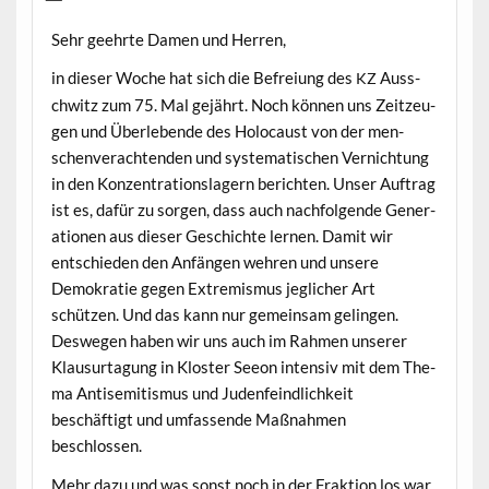
Sehr geehrte Damen und Herren,
in dieser Woche hat sich die Befreiung des
Auss­
KZ
chwitz zum 75. Mal gejährt. Noch kön­nen uns Zeitzeu­
gen und Über­lebende des Holo­caust von der men­
schen­ver­ach­t­en­den und sys­tem­a­tis­chen Ver­nich­tung
in den Konzen­tra­tionslagern bericht­en. Unser Auf­trag
ist es, dafür zu sor­gen, dass auch nach­fol­gende Gen­er­
a­tio­nen aus dieser Geschichte ler­nen. Damit wir
entsch­ieden den Anfän­gen wehren und unsere
Demokratie gegen Extrem­is­mus jeglich­er Art
schützen. Und das kann nur gemein­sam gelin­gen.
Deswe­gen haben wir uns auch im Rah­men unser­er
Klausurta­gung in Kloster Seeon inten­siv mit dem The­
ma Anti­semitismus und Juden­feindlichkeit
beschäftigt und umfassende Maß­nah­men
beschlossen.
Mehr dazu und was son­st noch in der Frak­tion los war,