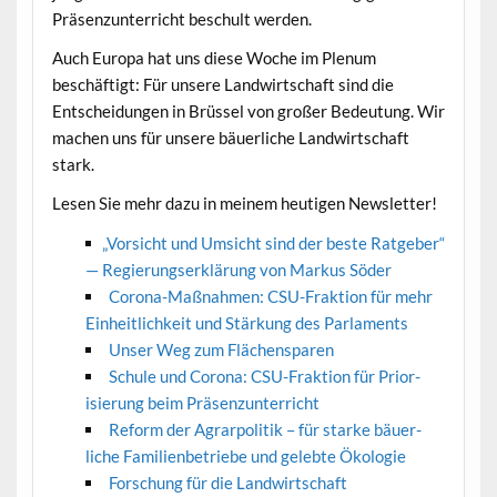
Präsen­zun­ter­richt beschult werden.
Auch Europa hat uns diese Woche im Plenum
beschäftigt: Für unsere Land­wirtschaft sind die
Entschei­dun­gen in Brüs­sel von großer Bedeu­tung. Wir
machen uns für unsere bäuer­liche Land­wirtschaft
stark.
Lesen Sie mehr dazu in meinem heuti­gen Newsletter!
„
Vor­sicht und Umsicht sind der beste Rat­ge­ber“
— Regierungserk­lärung von Markus Söder
Coro­na-Maß­nah­men: CSU-Frak­tion für mehr
Ein­heitlichkeit und Stärkung des Parlaments
Unser Weg zum Flächensparen
Schule und Coro­na: CSU-Frak­tion für Pri­or­
isierung beim Präsenzunterricht
Reform der Agrar­poli­tik – für starke bäuer­
liche Fam­i­lien­be­triebe und gelebte Ökologie
Forschung für die Landwirtschaft