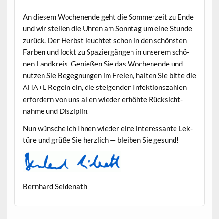
An diesem Woch­enende geht die Som­merzeit zu Ende
und wir stellen die Uhren am Son­ntag um eine Stunde
zurück. Der Herb­st leuchtet schon in den schön­sten
Far­ben und lockt zu Spaziergän­gen in unserem schö­
nen Land­kreis. Genießen Sie das Woch­enende und
nutzen Sie Begeg­nun­gen im Freien, hal­ten Sie bitte die
+L Regeln ein, die steigen­den Infek­tion­szahlen
AHA
erfordern von uns allen wieder erhöhte Rück­sicht­
nahme und Disziplin.
Nun wün­sche ich Ihnen wieder eine inter­es­sante Lek­
türe und grüße Sie her­zlich — bleiben Sie gesund!
Bern­hard Seidenath