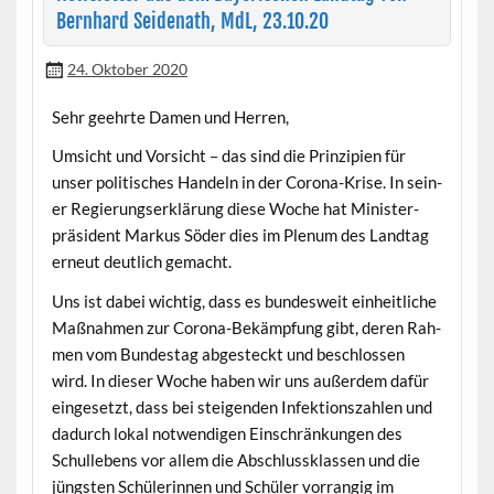
Bernhard Seidenath, MdL, 23.10.20
24. Oktober 2020
Sehr geehrte Damen und Herren,
Umsicht und Vor­sicht – das sind die Prinzip­i­en für
unser poli­tis­ches Han­deln in der Coro­na-Krise. In sein­
er Regierungserk­lärung diese Woche hat Min­is­ter­
präsi­dent Markus Söder dies im Plenum des Land­tag
erneut deut­lich gemacht.
Uns ist dabei wichtig, dass es bun­desweit ein­heitliche
Maß­nah­men zur Coro­na-Bekämp­fung gibt, deren Rah­
men vom Bun­destag abgesteckt und beschlossen
wird. In dieser Woche haben wir uns außer­dem dafür
einge­set­zt, dass bei steigen­den Infek­tion­szahlen und
dadurch lokal notwendi­gen Ein­schränkun­gen des
Schullebens vor allem die Abschlussklassen und die
jüng­sten Schü­lerin­nen und Schüler vor­rangig im