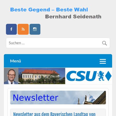
Skip
to
content
Bernhard Seidenath
Menü
Newsletter aus dem Bayerischen Landtag von