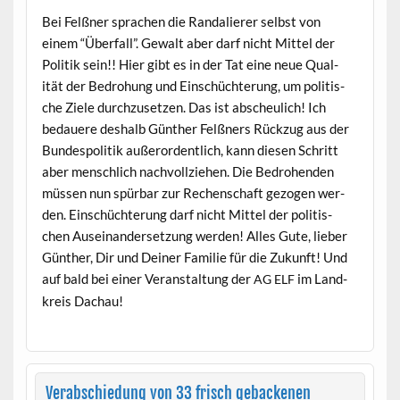
Bei Felßn­er sprachen die Ran­dalier­er selb­st von
einem “Über­fall”. Gewalt aber darf nicht Mit­tel der
Poli­tik sein!! Hier gibt es in der Tat eine neue Qual­
ität der Bedro­hung und Ein­schüchterung, um poli­tis­
che Ziele durchzuset­zen. Das ist abscheulich! Ich
bedauere deshalb Gün­ther Felßn­ers Rück­zug aus der
Bun­de­spoli­tik außeror­dentlich, kann diesen Schritt
aber men­schlich nachvol­lziehen. Die Bedro­hen­den
müssen nun spür­bar zur Rechen­schaft gezo­gen wer­
den. Ein­schüchterung darf nicht Mit­tel der poli­tis­
chen Auseinan­der­set­zung wer­den! Alles Gute, lieber
Gün­ther, Dir und Dein­er Fam­i­lie für die Zukun­ft! Und
auf bald bei ein­er Ver­anstal­tung der
im Land­
AG
ELF
kreis Dachau!
Verabschiedung von 33 frisch gebackenen