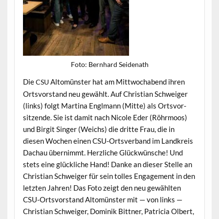
Foto: Bern­hard Seidenath
Die
Altomün­ster hat am Mittwochabend ihren
CSU
Ortsvor­stand neu gewählt. Auf Chris­t­ian Schweiger
(links) fol­gt Mar­ti­na Englmann (Mitte) als Ortsvor­
sitzende. Sie ist damit nach Nicole Eder (Röhrmoos)
und Bir­git Singer (Weichs) die dritte Frau, die in
diesen Wochen einen CSU-Ortsver­band im Land­kreis
Dachau übern­immt. Her­zliche Glück­wün­sche! Und
stets eine glück­liche Hand! Danke an dieser Stelle an
Chris­t­ian Schweiger für sein tolles Engage­ment in den
let­zten Jahren! Das Foto zeigt den neu gewählten
CSU-Ortsvor­stand Altomün­ster mit — von links —
Chris­t­ian Schweiger, Dominik Bit­tner, Patri­cia Olbert,