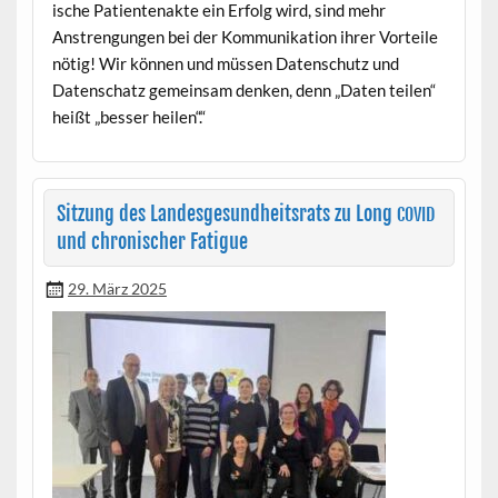
is­che Patien­te­nak­te ein Erfolg wird, sind mehr
Anstren­gun­gen bei der Kom­mu­nika­tion ihrer Vorteile
nötig! Wir kön­nen und müssen Daten­schutz und
Daten­schatz gemein­sam denken, denn „Dat­en teilen“
heißt „bess­er heilen“.“
Sitzung des Landesgesundheitsrats zu Long
COVID
und chronischer Fatigue
29. März 2025