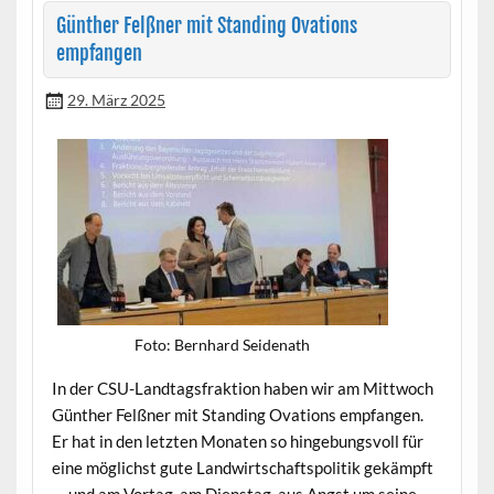
Günther Felßner mit Standing Ovations
empfangen
29. März 2025
Foto: Bern­hard Seidenath
In der CSU-Land­tags­frak­tion haben wir am Mittwoch
Gün­ther Felßn­er mit Stand­ing Ova­tions emp­fan­gen.
Er hat in den let­zten Monat­en so hinge­bungsvoll für
eine möglichst gute Land­wirtschaft­spoli­tik gekämpft