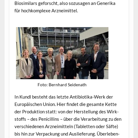
Biosim­i­lars geforscht, also sozusagen an Gener­i­ka
für hochkom­plexe Arzneimittel.
Foto: Bern­hard Seidenath
In Kundl beste­ht das let­zte Antibi­oti­ka-Werk der
Europäis­chen Union. Hier find­et die gesamte Kette
der Pro­duk­tion statt: von der Her­stel­lung des Wirk­
stoffs – des Peni­cillins – über die Ver­ar­beitung zu den
ver­schiede­nen Arzneimit­teln (Tablet­ten oder Säfte)
bis hin zur Ver­pack­ung und Aus­liefer­ung. Über­leben­