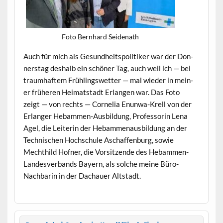
Foto Bern­hard Seidenath
Auch für mich als Gesund­heit­spoli­tik­er war der Don­
ner­stag deshalb ein schön­er Tag, auch weil ich — bei
traumhaftem Früh­lingswet­ter — mal wieder in mein­
er früheren Heimat­stadt Erlan­gen war. Das Foto
zeigt — von rechts — Cor­nelia Enun­wa-Krell von der
Erlanger Hebam­men-Aus­bil­dung, Pro­fes­sorin Lena
Agel, die Lei­t­erin der Hebam­me­naus­bil­dung an der
Tech­nis­chen Hochschule Aschaf­fen­burg, sowie
Mechthild Hofn­er, die Vor­sitzende des Hebam­men-
Lan­desver­bands Bay­ern, als solche meine Büro-
Nach­barin in der Dachauer Altstadt.