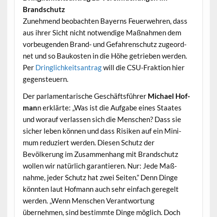
Brandschutz
Zunehmend beobacht­en Bay­erns Feuer­wehren, dass
aus ihrer Sicht nicht notwendi­ge Maß­nah­men dem
vor­beu­gen­den Brand- und Gefahren­schutz zuge­ord­
net und so Baukosten in die Höhe getrieben wer­den.
Per
Dringlichkeit­santrag
will die CSU-Frak­tion hier
gegensteuern.
Der par­la­men­tarische Geschäfts­führer
Michael Hof­
man
n erk­lärte: „Was ist die Auf­gabe eines Staates
und worauf ver­lassen sich die Men­schen? Dass sie
sich­er leben kön­nen und dass Risiken auf ein Min­i­
mum reduziert wer­den. Diesen Schutz der
Bevölkerung im Zusam­men­hang mit Brand­schutz
wollen wir natür­lich garantieren. Nur: Jede Maß­
nahme, jed­er Schutz hat zwei Seit­en.” Denn Dinge
kön­nten laut Hof­mann auch sehr ein­fach geregelt
wer­den. „Wenn Men­schen Ver­ant­wor­tung
übernehmen, sind bes­timmte Dinge möglich. Doch