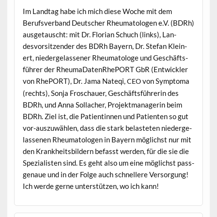
Im Land­tag habe ich mich diese Woche mit dem
Berufsver­band Deutsch­er Rheuma­tolo­gen e.V. (BDRh)
aus­ge­tauscht: mit Dr. Flo­ri­an Schuch (links), Lan­
desvor­sitzen­der des BDRh Bay­ern, Dr. Ste­fan Klein­
ert, niederge­lassen­er Rheuma­tologe und Geschäfts­
führer der Rheuma­Daten­Rhe­P­ORT GbR (Entwick­ler
von Rhe­P­ORT), Dr. Jama Nate­qi,
von Symp­toma
CEO
(rechts), Son­ja Froschauer, Geschäfts­führerin des
BDRh, und Anna Sol­lach­er, Pro­jek­t­man­agerin beim
BDRh. Ziel ist, die Pati­entin­nen und Patien­ten so gut
vor-auszuwählen, dass die stark belasteten niederge­
lasse­nen Rheuma­tolo­gen in Bay­ern möglichst nur mit
den Krankheits­bildern befasst wer­den, für die sie die
Spezial­is­ten sind. Es geht also um eine möglichst pass­
ge­naue und in der Folge auch schnellere Ver­sorgung!
Ich werde gerne unter­stützen, wo ich kann!