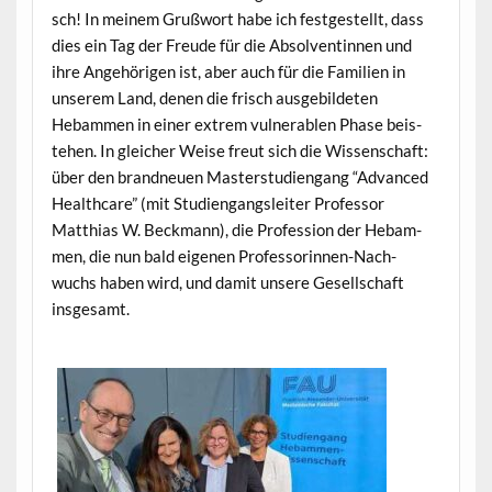
sch! In meinem Gruß­wort habe ich fest­gestellt, dass
dies ein Tag der Freude für die Absol­ventin­nen und
ihre Ange­höri­gen ist, aber auch für die Fam­i­lien in
unserem Land, denen die frisch aus­ge­bilde­ten
Hebam­men in ein­er extrem vul­ner­a­blen Phase beis­
te­hen. In gle­ich­er Weise freut sich die Wis­senschaft:
über den brand­neuen Mas­ter­stu­di­en­gang “Advanced
Health­care” (mit Stu­di­en­gangsleit­er Pro­fes­sor
Matthias W. Beck­mann), die Pro­fes­sion der Hebam­
men, die nun bald eige­nen Pro­fes­sorin­nen-Nach­
wuchs haben wird, und damit unsere Gesellschaft
insgesamt.