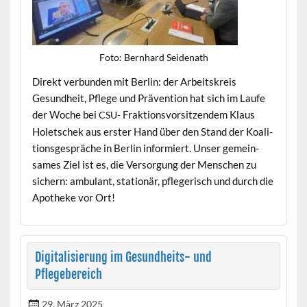
Foto: Bern­hard Seidenath
Direkt ver­bun­den mit Berlin: der Arbeit­skreis
Gesund­heit, Pflege und Präven­tion hat sich im Laufe
der Woche bei
Frak­tionsvor­sitzen­dem Klaus
CSU-
Holetschek aus erster Hand über den Stand der Koali­
tion­s­ge­spräche in Berlin informiert. Unser gemein­
sames Ziel ist es, die Ver­sorgung der Men­schen zu
sich­ern: ambu­lant, sta­tionär, pflegerisch und durch die
Apotheke vor Ort!
Digitalisierung im Gesundheits- und
Pflegebereich
29. März 2025