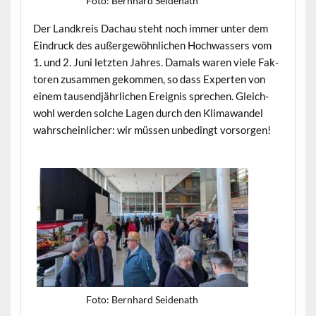
Foto: Bern­hard Seidenath
Der Land­kreis Dachau ste­ht noch immer unter dem
Ein­druck des außergewöhn­lichen Hochwassers vom
1. und 2. Juni let­zten Jahres. Damals waren viele Fak­
toren zusam­men gekom­men, so dass Experten von
einem tausend­jährlichen Ereig­nis sprechen. Gle­ich­
wohl wer­den solche Lagen durch den Kli­mawan­del
wahrschein­lich­er: wir müssen unbe­d­ingt vorsorgen!
Foto: Bern­hard Seidenath