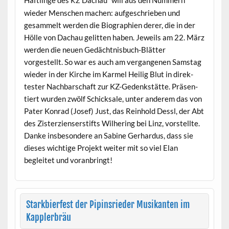
Häftlinge des
Dachau” will aus den Num­mern
KZ
wieder Men­schen machen: aufgeschrieben und
gesam­melt wer­den die Biogra­phien der­er, die in der
Hölle von Dachau gelit­ten haben. Jew­eils am 22. März
wer­den die neuen Gedächt­nis­buch-Blät­ter
vorgestellt. So war es auch am ver­gan­genen Sam­stag
wieder in der Kirche im Karmel Heilig Blut in direk­
tester Nach­barschaft zur KZ-Gedenkstätte. Präsen­
tiert wur­den zwölf Schick­sale, unter anderem das von
Pater Kon­rad (Josef) Just, das Rein­hold Dessl, der Abt
des Zis­terzienser­s­tifts Wil­her­ing bei Linz, vorstellte.
Danke ins­beson­dere an Sabine Ger­hardus, dass sie
dieses wichtige Pro­jekt weit­er mit so viel Elan
begleit­et und voranbringt!
Starkbierfest der Pipinsrieder Musikanten im
Kapplerbräu