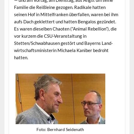
— und am Vortag, am Dien­stag, aus Angst um seine
Fam­i­lie die Reißleine gezo­gen. Radikale hat­ten
seinen Hof in Mit­tel­franken über­fall­en, waren bei ihm
aufs Dach gek­let­tert und hat­ten Ben­ga­los gezün­det.
Es waren diesel­ben Chaoten (“Ani­mal Rebel­lion”), die
vor kurzem die CSU-Ver­anstal­tung in
Stetten/Schwabhausen gestört und Bay­erns Land­
wirtschaftsmin­is­terin Michaela Kaniber bedro­ht
hatten.
Foto: Bern­hard Seidenath