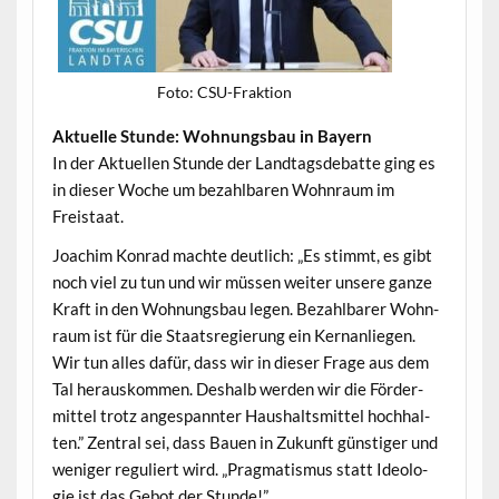
Foto: CSU-Frak­tion
Aktuelle Stunde: Woh­nungs­bau in Bayern
In der Aktuellen Stunde der Land­tags­de­bat­te ging es
in dieser Woche um bezahlbaren Wohn­raum im
Freistaat.
Joachim Kon­rad machte deut­lich: „Es stimmt, es gibt
noch viel zu tun und wir müssen weit­er unsere ganze
Kraft in den Woh­nungs­bau leg­en. Bezahlbar­er Wohn­
raum ist für die Staat­sregierung ein Ker­nan­liegen.
Wir tun alles dafür, dass wir in dieser Frage aus dem
Tal her­auskom­men. Deshalb wer­den wir die För­der­
mit­tel trotz anges­pan­nter Haushaltsmit­tel hochhal­
ten.” Zen­tral sei, dass Bauen in Zukun­ft gün­stiger und
weniger reg­uliert wird. „Prag­ma­tismus statt Ide­olo­
gie ist das Gebot der Stunde!”