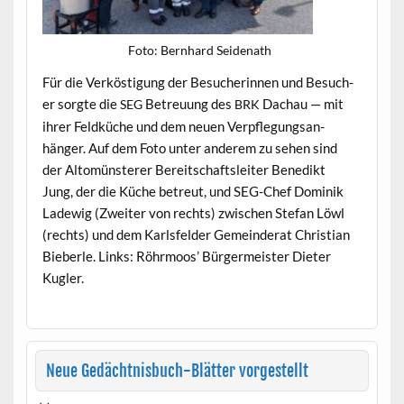
Foto: Bern­hard Seidenath
Für die Verkös­ti­gung der Besucherin­nen und Besuch­
er sorgte die
Betreu­ung des
Dachau — mit
SEG
BRK
ihrer Feld­küche und dem neuen Verpfle­gungsan­
hänger. Auf dem Foto unter anderem zu sehen sind
der Altomün­ster­er Bere­itschaft­sleit­er Benedikt
Jung, der die Küche betreut, und SEG-Chef Dominik
Ladewig (Zweit­er von rechts) zwis­chen Ste­fan Löwl
(rechts) und dem Karls­felder Gemein­der­at Chris­t­ian
Bieber­le. Links: Röhrmoos’ Bürg­er­meis­ter Dieter
Kugler.
Neue Gedächtnisbuch-Blätter vorgestellt