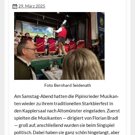
29. März 2025
Foto Bern­hard Seidenath
Am Sam­stag-Abend hat­ten die Pip­in­srieder Musikan­
ten wieder zu ihrem tra­di­tionellen Stark­bier­fest in
den Kap­pler­saal nach Altomün­ster ein­ge­laden. Zuerst
spiel­ten die Musikan­ten — dirigiert von Flo­ri­an Bradl
— groß auf, anschließend wur­den sie beim Singspiel
poli­tisch. Dabei haben sie ganz schön hin­ge­langt, aber