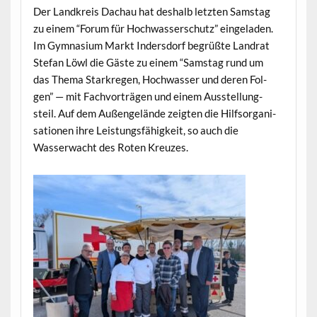
Der Land­kreis Dachau hat deshalb let­zten Sam­stag
zu einem “Forum für Hochwasser­schutz” ein­ge­laden.
Im Gym­na­si­um Markt Inder­s­dorf begrüßte Lan­drat
Ste­fan Löwl die Gäste zu einem “Sam­stag rund um
das The­ma Starkre­gen, Hochwass­er und deren Fol­
gen” — mit Fachvorträ­gen und einem Ausstel­lung­
steil. Auf dem Außen­gelände zeigten die Hil­f­sor­gan­i­
sa­tio­nen ihre Leis­tungs­fähigkeit, so auch die
Wasserwacht des Roten Kreuzes.