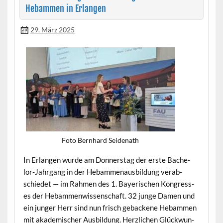
Hebammen in Erlangen
29. März 2025
Foto Bern­hard Seidenath
In Erlan­gen wurde am Don­ner­stag der erste Bach­e­
lor-Jahrgang in der Hebam­me­naus­bil­dung ver­ab­
schiedet — im Rah­men des 1. Bay­erischen Kon­gress­
es der Hebam­men­wis­senschaft. 32 junge Damen und
ein junger Herr sind nun frisch geback­ene Hebam­men
mit akademis­ch­er Aus­bil­dung. Her­zlichen Glück­wun­