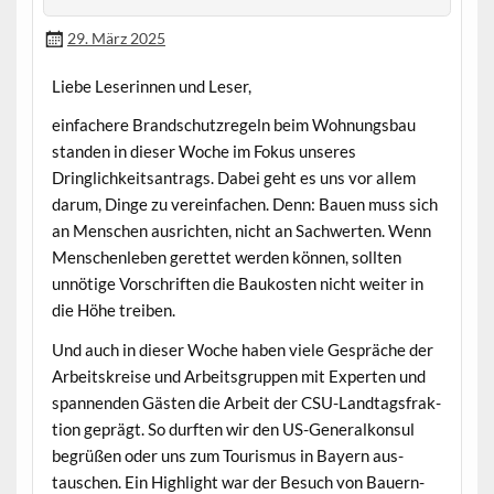
29. März 2025
‌Liebe Leserin­nen und Leser,
ein­fachere Brand­schutzregeln beim Woh­nungs­bau
standen in dieser Woche im Fokus unseres
Dringlichkeit­santrags. Dabei geht es uns vor allem
darum, Dinge zu vere­in­fachen. Denn: Bauen muss sich
an Men­schen aus­richt­en, nicht an Sach­w­erten. Wenn
Men­schen­leben gerettet wer­den kön­nen, soll­ten
unnötige Vorschriften die Baukosten nicht weit­er in
die Höhe treiben.
Und auch in dieser Woche haben viele Gespräche der
Arbeit­skreise und Arbeits­grup­pen mit Experten und
span­nen­den Gästen die Arbeit der CSU-Land­tags­frak­
tion geprägt. So durften wir den US-Gen­er­alkon­sul
begrüßen oder uns zum Touris­mus in Bay­ern aus­
tauschen. Ein High­light war der Besuch von Bauern­