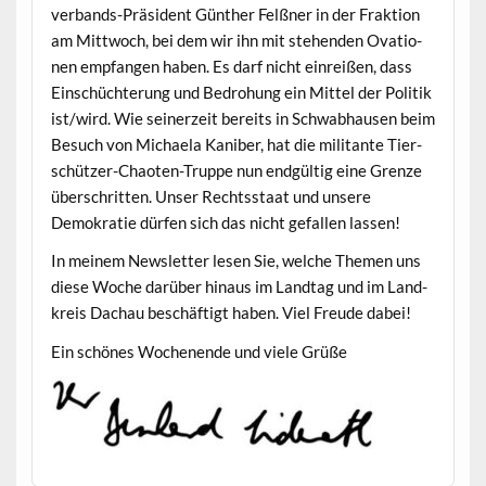
ver­bands-Präsi­dent Gün­ther Felßn­er in der Frak­tion
am Mittwoch, bei dem wir ihn mit ste­hen­den Ova­tio­
nen emp­fan­gen haben. Es darf nicht ein­reißen, dass
Ein­schüchterung und Bedro­hung ein Mit­tel der Poli­tik
ist/wird. Wie sein­erzeit bere­its in Schwab­hausen beim
Besuch von Michaela Kaniber, hat die mil­i­tante Tier­
schützer-Chaoten-Truppe nun endgültig eine Gren­ze
über­schrit­ten. Unser Rechtsstaat und unsere
Demokratie dür­fen sich das nicht gefall­en lassen!
In meinem Newslet­ter lesen Sie, welche The­men uns
diese Woche darüber hin­aus im Land­tag und im Land­
kreis Dachau beschäftigt haben. Viel Freude dabei!
Ein schönes Woch­enende und viele Grüße