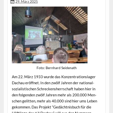
29. März 2025
Foto: Bern­hard Seidenath
Am 22. März 1933 wurde das Konzen­tra­tionslager
Dachau eröffnet. In den zwölf Jahren der nation­al­
sozial­is­tis­chen Schreck­en­sh­errschaft haben hier in
den fol­gen­den zwölf Jahren mehr als 200.000 Men­
schen gelit­ten, mehr als 40.000 sind hier ums Leben
gekom­men. Das Pro­jekt “Gedächt­nis­buch für die