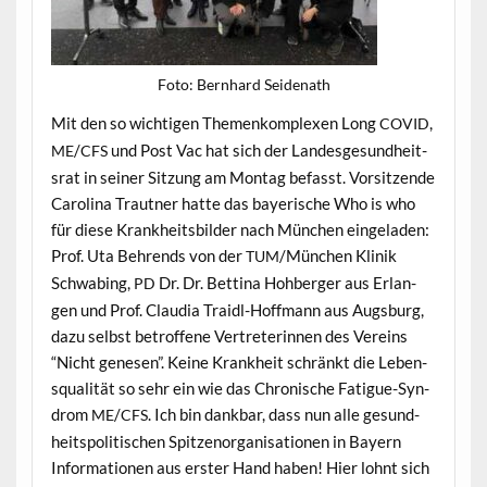
Foto: Bern­hard Seidenath
Mit den so wichti­gen The­menkom­plex­en Long
,
COVID
/
und Post Vac hat sich der Lan­des­ge­sund­heit­
ME
CFS
srat in sein­er Sitzung am Mon­tag befasst. Vor­sitzende
Car­oli­na Traut­ner hat­te das bay­erische Who is who
für diese Krankheits­bilder nach München ein­ge­laden:
Prof. Uta Behrends von der
/München Klinik
TUM
Schwabing,
Dr. Dr. Bet­ti­na Hohberg­er aus Erlan­
PD
gen und Prof. Clau­dia Traidl-Hoff­mann aus Augs­burg,
dazu selb­st betrof­fene Vertreterin­nen des Vere­ins
“Nicht gene­sen”. Keine Krankheit schränkt die Leben­
squal­ität so sehr ein wie das Chro­nis­che Fatigue-Syn­
drom
/
. Ich bin dankbar, dass nun alle gesund­
ME
CFS
heit­spoli­tis­chen Spitzenor­gan­i­sa­tio­nen in Bay­ern
Infor­ma­tio­nen aus erster Hand haben! Hier lohnt sich