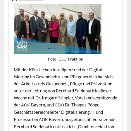
Foto: CSU-Frak­tion
Mit der Kün­stlichen Intel­li­genz und der Dig­i­tal­
isierung im Gesund­heits- und Pflege­bere­ich hat sich
der Arbeit­skreis Gesund­heit, Pflege und Präven­tion
unter der Leitung von Bern­hard Sei­de­nath in dieser
Woche mit Dr. Irm­gard Stip­pler, Vor­standsvor­sitzende
der
Bay­ern, und
Dr. Thomas Pöppe,
AOK
CDO
Geschäfts­bere­ich­sleit­er Dig­i­tal­isierung,
und
IT
Prozesse bei
Bay­ern, aus­ge­tauscht. Vor­sitzen­der
AOK
Bern­hard Sei­de­nath unter­strich: „Damit die elek­tro­n­