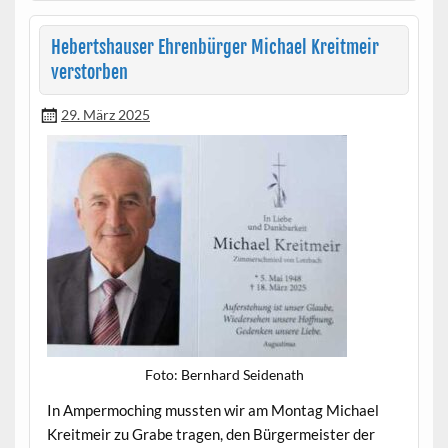
Hebertshauser Ehrenbürger Michael Kreitmeir
verstorben
29. März 2025
Foto: Bern­hard Seidenath
In Amper­moching mussten wir am Mon­tag Michael
Kre­it­meir zu Grabe tra­gen, den Bürg­er­meis­ter der