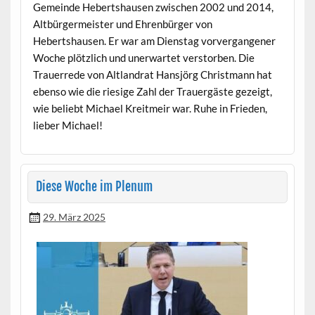
Gemeinde Hebertshausen zwis­chen 2002 und 2014,
Alt­bürg­er­meis­ter und Ehren­bürg­er von
Hebertshausen. Er war am Dien­stag vorver­gan­gener
Woche plöt­zlich und uner­wartet ver­stor­ben. Die
Trauerrede von Alt­landrat Han­sjörg Christ­mann hat
eben­so wie die riesige Zahl der Trauergäste gezeigt,
wie beliebt Michael Kre­it­meir war. Ruhe in Frieden,
lieber Michael!
Diese Woche im Plenum
29. März 2025