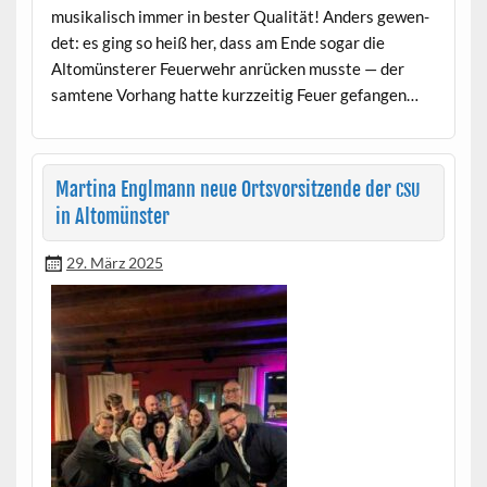
musikalisch immer in bester Qual­ität! Anders gewen­
det: es ging so heiß her, dass am Ende sog­ar die
Altomün­ster­er Feuer­wehr anrück­en musste — der
samtene Vorhang hat­te kurzzeit­ig Feuer gefangen…
Martina Englmann neue Ortsvorsitzende der
CSU
in Altomünster
29. März 2025