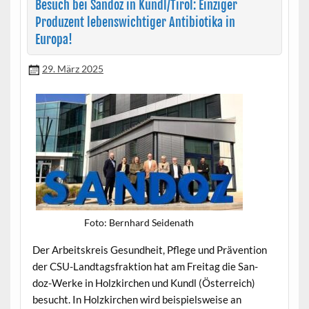
Besuch bei Sandoz in Kundl/Tirol: Einziger
Produzent lebenswichtiger Antibiotika in
Europa!
29. März 2025
Foto: Bern­hard Seidenath
Der Arbeit­skreis Gesund­heit, Pflege und Präven­tion
der CSU-Land­tags­frak­tion hat am Fre­itag die San­
doz-Werke in Holzkirchen und Kundl (Öster­re­ich)
besucht. In Holzkirchen wird beispiel­sweise an