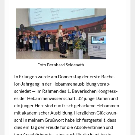
Foto Bern­hard Seidenath
In Erlan­gen wurde am Don­ner­stag der erste Bach­e­
lor-Jahrgang in der Hebam­me­naus­bil­dung ver­ab­
schiedet — im Rah­men des 1. Bay­erischen Kon­gress­
es der Hebam­men­wis­senschaft. 32 junge Damen und
ein junger Herr sind nun frisch geback­ene Hebam­men
mit akademis­ch­er Aus­bil­dung. Her­zlichen Glück­wun­
sch! In meinem Gruß­wort habe ich fest­gestellt, dass
dies ein Tag der Freude für die Absol­ventin­nen und
ihre Ange­höri­gen ist, aber auch für die Fam­i­lien in