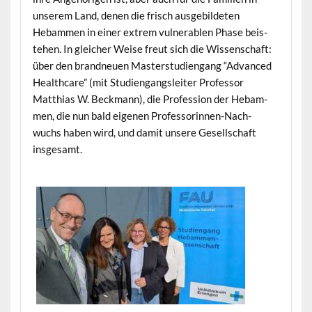
unserem Land, denen die frisch aus­ge­bilde­ten
Hebam­men in ein­er extrem vul­ner­a­blen Phase beis­
te­hen. In gle­ich­er Weise freut sich die Wis­senschaft:
über den brand­neuen Mas­ter­stu­di­en­gang “Advanced
Health­care” (mit Stu­di­en­gangsleit­er Pro­fes­sor
Matthias W. Beck­mann), die Pro­fes­sion der Hebam­
men, die nun bald eige­nen Pro­fes­sorin­nen-Nach­
wuchs haben wird, und damit unsere Gesellschaft
insgesamt.