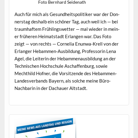
Foto Bern­hard Seidenath
Auch für mich als Gesund­heit­spoli­tik­er war der Don­
ner­stag deshalb ein schön­er Tag, auch weil ich — bei
traumhaftem Früh­lingswet­ter — mal wieder in mein­
er früheren Heimat­stadt Erlan­gen war. Das Foto
zeigt — von rechts — Cor­nelia Enun­wa-Krell von der
Erlanger Hebam­men-Aus­bil­dung, Pro­fes­sorin Lena
Agel, die Lei­t­erin der Hebam­me­naus­bil­dung an der
Tech­nis­chen Hochschule Aschaf­fen­burg, sowie
Mechthild Hofn­er, die Vor­sitzende des Hebam­men-
Lan­desver­bands Bay­ern, als solche meine Büro-
Nach­barin in der Dachauer Altstadt.