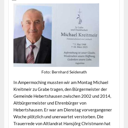
Foto: Bern­hard Seidenath
In Amper­moching mussten wir am Mon­tag Michael
Kre­it­meir zu Grabe tra­gen, den Bürg­er­meis­ter der
Gemeinde Hebertshausen zwis­chen 2002 und 2014,
Alt­bürg­er­meis­ter und Ehren­bürg­er von
Hebertshausen. Er war am Dien­stag vorver­gan­gener
Woche plöt­zlich und uner­wartet ver­stor­ben. Die
Trauerrede von Alt­landrat Han­sjörg Christ­mann hat