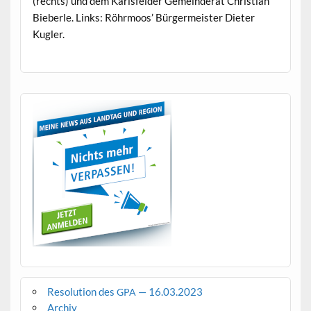
(rechts) und dem Karls­felder Gemein­der­at Chris­t­ian
Bieber­le. Links: Röhrmoos’ Bürg­er­meis­ter Dieter
Kugler.
Resolution des
— 16.03.2023
GPA
Archiv