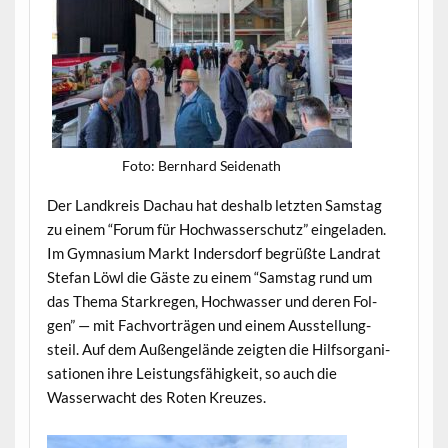
Foto: Bern­hard Seidenath
Der Land­kreis Dachau hat deshalb let­zten Sam­stag
zu einem “Forum für Hochwasser­schutz” ein­ge­laden.
Im Gym­na­si­um Markt Inder­s­dorf begrüßte Lan­drat
Ste­fan Löwl die Gäste zu einem “Sam­stag rund um
das The­ma Starkre­gen, Hochwass­er und deren Fol­
gen” — mit Fachvorträ­gen und einem Ausstel­lung­
steil. Auf dem Außen­gelände zeigten die Hil­f­sor­gan­i­
sa­tio­nen ihre Leis­tungs­fähigkeit, so auch die
Wasserwacht des Roten Kreuzes.