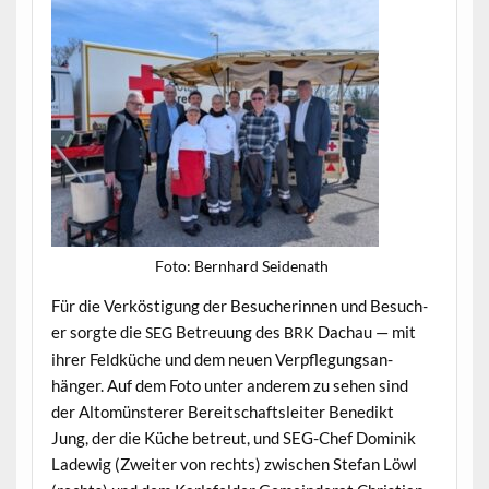
Foto: Bern­hard Seidenath
Für die Verkös­ti­gung der Besucherin­nen und Besuch­
er sorgte die
Betreu­ung des
Dachau — mit
SEG
BRK
ihrer Feld­küche und dem neuen Verpfle­gungsan­
hänger. Auf dem Foto unter anderem zu sehen sind
der Altomün­ster­er Bere­itschaft­sleit­er Benedikt
Jung, der die Küche betreut, und SEG-Chef Dominik
Ladewig (Zweit­er von rechts) zwis­chen Ste­fan Löwl