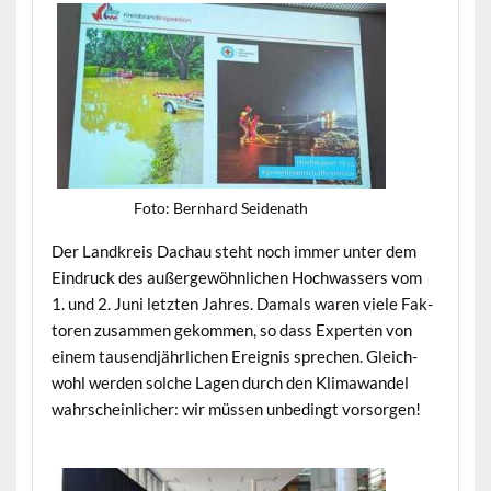
Foto: Bern­hard Seidenath
Der Land­kreis Dachau ste­ht noch immer unter dem
Ein­druck des außergewöhn­lichen Hochwassers vom
1. und 2. Juni let­zten Jahres. Damals waren viele Fak­
toren zusam­men gekom­men, so dass Experten von
einem tausend­jährlichen Ereig­nis sprechen. Gle­ich­
wohl wer­den solche Lagen durch den Kli­mawan­del
wahrschein­lich­er: wir müssen unbe­d­ingt vorsorgen!