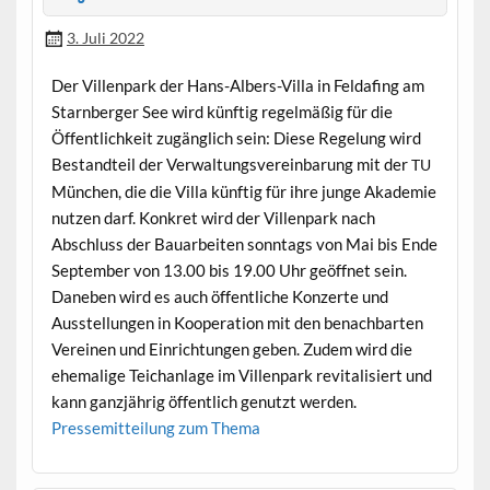
3. Juli 2022
Der Vil­len­park der Hans-Albers-Vil­la in Feldaf­ing am
Starn­berg­er See wird kün­ftig regelmäßig für die
Öffentlichkeit zugänglich sein: Diese Regelung wird
Bestandteil der Ver­wal­tungsvere­in­barung mit der
TU
München, die die Vil­la kün­ftig für ihre junge Akademie
nutzen darf. Konkret wird der Vil­len­park nach
Abschluss der Bauar­beit­en son­ntags von Mai bis Ende
Sep­tem­ber von 13.00 bis 19.00 Uhr geöffnet sein.
Daneben wird es auch öffentliche Konz­erte und
Ausstel­lun­gen in Koop­er­a­tion mit den benach­barten
Vere­inen und Ein­rich­tun­gen geben. Zudem wird die
ehe­ma­lige Teichan­lage im Vil­len­park revi­tal­isiert und
kann ganzjährig öffentlich genutzt werden.
Pressemit­teilung zum Thema