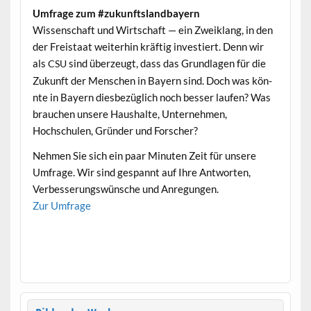
Umfrage zum #zukun­ft­s­land­bay­ern
Wis­senschaft und Wirtschaft — ein Zweik­lang, in den
der Freis­taat weit­er­hin kräftig investiert. Denn wir
als
sind überzeugt, dass das Grund­la­gen für die
CSU
Zukun­ft der Men­schen in Bay­ern sind. Doch was kön­
nte in Bay­ern dies­bezüglich noch bess­er laufen? Was
brauchen unsere Haushalte, Unternehmen,
Hochschulen, Grün­der und Forscher?
Nehmen Sie sich ein paar Minuten Zeit für unsere
Umfrage. Wir sind ges­pan­nt auf Ihre Antworten,
Verbesserungswün­sche und Anregungen.
Zur Umfrage