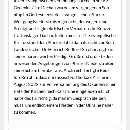
In der Evan­ge­lis­chen Ver­söh­nungskirche in der KZ-
Gedenkstätte Dachau wurde am ver­gan­genen Son­
ntag im Gottes­di­enst des evan­ge­lis­chen Pfar­rers
Wolf­gang Nieder­straßer gedacht, der wegen ein­er
Predigt und regimekri­tis­chen Ver­hal­tens im Konzen­
tra­tionslager Dachau lei­den musste. Die evan­ge­lis­che
Kirche stand dem Pfar­rer dabei damals nicht zur Seite.
Lan­des­bischof Dr. Hein­rich Bed­ford-Strohm zeigte in
sein­er hörenswerten Predigt Größe und drück­te den
anwe­senden Ange­höri­gen von Pfar­rer Nieder­straßer
seine Scham hierüber aus. Auch recht­fer­tigte Bed­
ford-Strohm, dass die rus­sisch-ortho­doxe Kirche im
August 2022 zur Vol­lver­samm­lung des Öku­menis­chen
Rats der Kirchen nach Karl­sruhe ein­ge­laden ist. Ich
halte das für richtig, da man im Gespräch bleiben
muss, um endlich einem Frieden in der Ukraine näher
zu kommen.