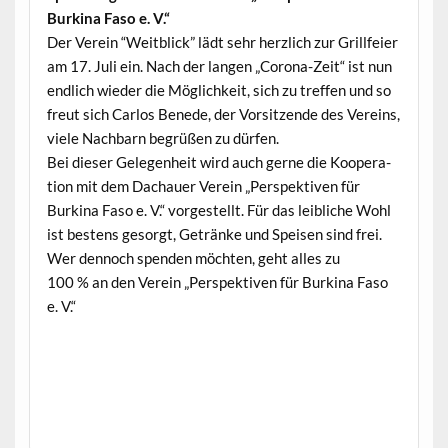
Burk­i­na Faso e. V.“
Der Vere­in “Weit­blick” lädt sehr her­zlich zur Grillfeier
am 17. Juli ein. Nach der lan­gen „Coro­na-Zeit“ ist nun
endlich wieder die Möglichkeit, sich zu tre­f­fen und so
freut sich Car­los Benede, der Vor­sitzende des Vere­ins,
viele Nach­barn begrüßen zu dürfen.
Bei dieser Gele­gen­heit wird auch gerne die Koop­er­a­
tion mit dem Dachauer Vere­in „Per­spek­tiv­en für
Burk­i­na Faso e. V.“ vorgestellt. Für das leib­liche Wohl
ist bestens gesorgt, Getränke und Speisen sind frei.
Wer den­noch spenden möcht­en, geht alles zu
100 % an den Vere­in „Per­spek­tiv­en für Burk­i­na Faso
e. V.“