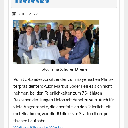
Bilder der Woche
3. Juli 2022
Foto: Tan­ja Schorer-Dremel
Vom JU-Lan­desvor­sitzen­den zum Bay­erischen Min­is­
ter­präsi­den­ten: Auch Markus Söder ließ es sich nicht
nehmen, bei den Feier­lichkeit­en zum 75-jähi­gen
Beste­hen der Jun­gen Union mit dabei zu sein. Auch für
viele Abge­ord­nete, die eben­falls an den Feier­lichkeit­
en teil­nah­men, war die
die erste Sta­tion ihrer poli­
JU
tis­chen Laufbahn.
Weit­ere Bilder der Woche