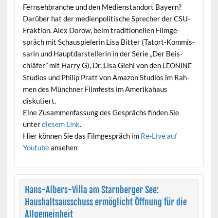
Fernse­hbranche und den Medi­en­stan­dort Bay­ern?
Darüber hat der medi­en­poli­tis­che Sprech­er der CSU-
Frak­tion, Alex Dorow, beim tra­di­tionellen Filmge­
spräch mit Schaus­pielerin Lisa Bit­ter (Tatort-Kom­mis­
sarin und Haupt­darstel­lerin in der Serie „Der Beis­
chläfer” mit Har­ry G), Dr. Lisa Giehl von den
LEONINE
Stu­dios und Philip Pratt von Ama­zon Stu­dios im Rah­
men des Münch­n­er Film­fests im Amerika­haus
diskutiert.
Eine Zusam­men­fas­sung des Gesprächs find­en Sie
unter
diesem Link
.
Hier kön­nen Sie das Filmge­spräch im
Re-Live auf
Youtube
ansehen
Hans-Albers-Villa am Starnberger See:
Haushaltsausschuss ermöglicht Öffnung für die
Allgemeinheit