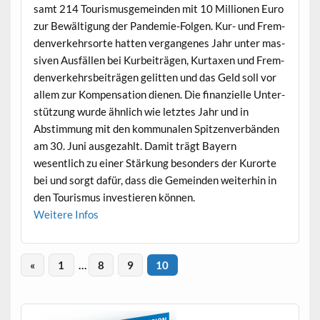
samt 214 Touris­mus­ge­mein­den mit 10 Mil­lio­nen Euro
zur Bewäl­ti­gung der Pan­demie-Fol­gen. Kur- und Frem­
den­verkehrsorte hat­ten ver­gan­ge­nes Jahr unter mas­
siv­en Aus­fällen bei Kurbeiträ­gen, Kur­tax­en und Frem­
den­verkehrs­beiträ­gen gelit­ten und das Geld soll vor
allem zur Kom­pen­sa­tion dienen. Die finanzielle Unter­
stützung wurde ähn­lich wie let­ztes Jahr und in
Abstim­mung mit den kom­mu­nalen Spitzen­ver­bän­den
am 30. Juni aus­gezahlt. Damit trägt Bay­ern
wesentlich zu ein­er Stärkung beson­ders der Kurorte
bei und sorgt dafür, dass die Gemein­den weit­er­hin in
den Touris­mus investieren können.
Weit­ere Infos
«
1
…
8
9
10