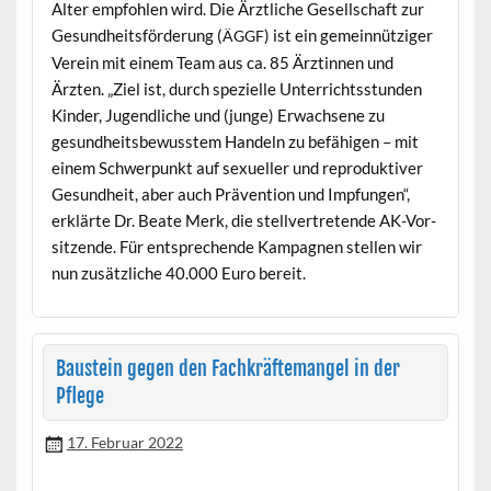
Alter emp­fohlen wird. Die Ärztliche Gesellschaft zur
Gesund­heits­förderung (
) ist ein gemein­nütziger
ÄGGF
Vere­in mit einem Team aus ca. 85 Ärztin­nen und
Ärzten. „Ziel ist, durch spezielle Unter­richtsstun­den
Kinder, Jugendliche und (junge) Erwach­sene zu
gesund­heits­be­wusstem Han­deln zu befähi­gen – mit
einem Schw­er­punkt auf sex­ueller und repro­duk­tiv­er
Gesund­heit, aber auch Präven­tion und Imp­fun­gen“,
erk­lärte Dr. Beate Merk, die stel­lvertre­tende AK-Vor­
sitzende. Für entsprechende Kam­pag­nen stellen wir
nun zusät­zliche 40.000 Euro bereit.
Baustein gegen den Fachkräftemangel in der
Pflege
17. Februar 2022