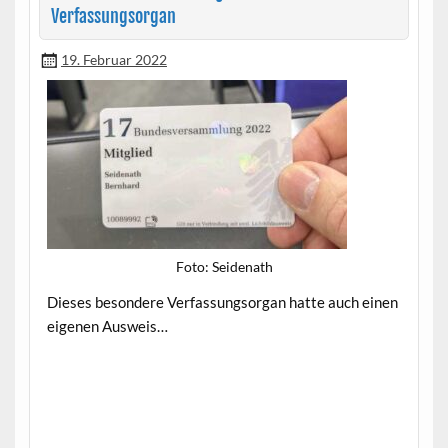
Verfassungsorgan
19. Februar 2022
Foto: Sei­de­nath
Dieses beson­dere Ver­fas­sung­sor­gan hat­te auch einen
eige­nen Ausweis…