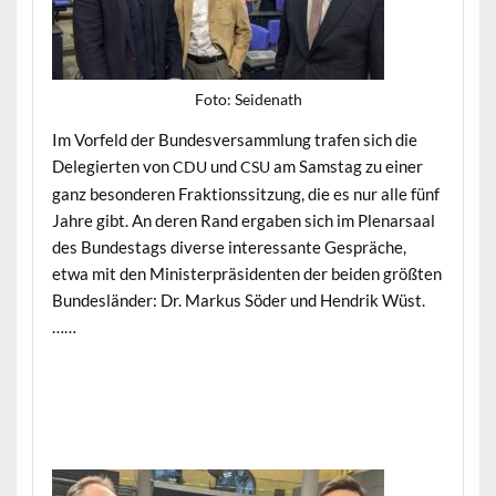
Foto: Sei­de­nath
Im Vor­feld der Bun­desver­samm­lung trafen sich die
Delegierten von
und
am Sam­stag zu ein­er
CDU
CSU
ganz beson­deren Frak­tion­ssitzung, die es nur alle fünf
Jahre gibt. An deren Rand ergaben sich im Ple­narsaal
des Bun­destags diverse inter­es­sante Gespräche,
etwa mit den Min­is­ter­präsi­den­ten der bei­den größten
Bun­deslän­der: Dr. Markus Söder und Hen­drik Wüst.
……