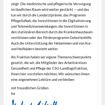
zeigt: Die medi­zinis­che und pflegerische Ver­sorgung
im ländlichen Raum wird weit­er gestärkt — und das
tun wir durch die Lan­darzt­prämie, das Pro­gramm
PflegeS­oN­ah, die Investi­tio­nen in die Dig­i­tal­isierung
und Telemedi­z­inan­wen­dun­gen, die Investi­tio­nen in
den sta­tionären Bere­ich durch die Kranken­haus­bauin­
vesti­tio­nen oder das Förder­pro­gramm Geburten­hil­fe.
Auch die Unter­stützung der Hebam­men und von Kur-
und Heil­bädern beste­ht weiter.
Als Frak­tion haben wir eigene The­men­schw­er­punk­te
geset­zt, die wir, die Mit­glieder des Arbeit­skreis­es
Gesund­heit und Pflege der CSU-Land­tags­frak­tion,
Ihnen hier vorstellen möcht­en. Wir wün­schen Ihnen
eine angenehmen Lek­türe und verbleiben
mit fre­undlichen Grüßen
Ihr