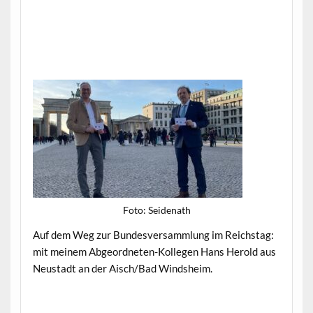
Foto: Sei­de­nath
Auf dem Weg zur Bun­desver­samm­lung im Reich­stag:
mit meinem Abge­ord­neten-Kol­le­gen Hans Herold aus
Neustadt an der Aisch/Bad Windsheim.