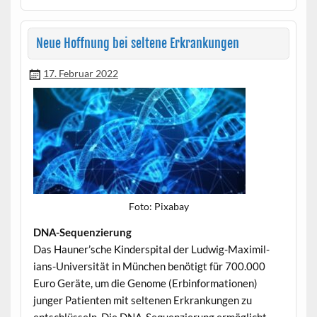
Neue Hoffnung bei seltene Erkrankungen
17. Februar 2022
Foto: Pix­abay
DNA-Sequen­zierung
Das Hauner’sche Kinder­spi­tal der Lud­wig-Max­i­m­il­
ians-Uni­ver­sität in München benötigt für 700.000
Euro Geräte, um die Genome (Erbin­for­ma­tio­nen)
junger Patien­ten mit sel­te­nen Erkrankun­gen zu
entschlüs­seln. Die DNA-Sequen­zierung ermöglicht