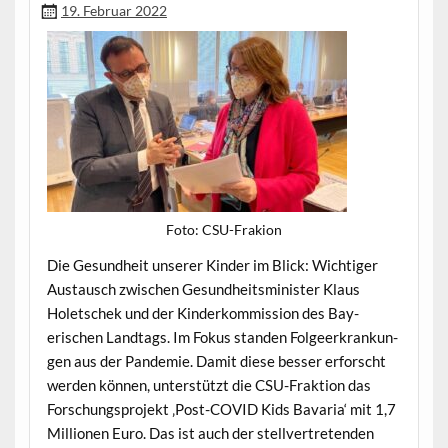
19. Februar 2022
Foto: CSU-Frakion
Die Gesund­heit unser­er Kinder im Blick: Wichtiger
Aus­tausch zwis­chen Gesund­heitsmin­is­ter Klaus
Holetschek und der Kinderkom­mis­sion des Bay­
erischen Land­tags. Im Fokus standen Fol­geerkrankun­
gen aus der Pan­demie. Damit diese bess­er erforscht
wer­den kön­nen, unter­stützt die CSU-Frak­tion das
Forschung­spro­jekt ‚Post-COVID Kids Bavaria‘ mit 1,7
Mil­lio­nen Euro. Das ist auch der stel­lvertre­tenden