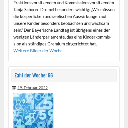
Frak­tionsvor­sitzen­den und Kom­mis­sionsvor­sitzen­den
Tan­ja Schor­er-Dremel beson­ders wichtig: „Wir müssen
die kör­per­lichen und seel­is­chen Auswirkun­gen auf
unsere Kinder beson­ders beobacht­en und wach­sam
sein.“ Der Bay­erische Land­tag ist übri­gens eines der
weni­gen Län­der­par­la­mente, das eine Kinderkom­mis­
sion als ständi­ges Gremi­um ein­gerichtet hat.
Weit­ere Bilder der Woche
Zahl der Woche: 66
19. Februar 2022