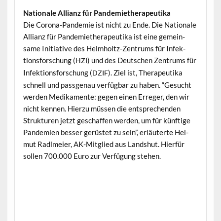
Nationale Allianz für Pandemietherapeutika
Die Coro­na-Pan­demie ist nicht zu Ende. Die Nationale
Allianz für Pan­demiether­a­peu­ti­ka ist eine gemein­
same Ini­tia­tive des Helmholtz-Zen­trums für Infek­
tions­forschung (
) und des Deutschen Zen­trums für
HZI
Infek­tions­forschung (
). Ziel ist, Ther­a­peu­ti­ka
DZIF
schnell und pass­ge­nau ver­füg­bar zu haben. “Gesucht
wer­den Medika­mente: gegen einen Erreger, den wir
nicht ken­nen. Hierzu müssen die entsprechen­den
Struk­turen jet­zt geschaf­fen wer­den, um für kün­ftige
Pan­demien bess­er gerüstet zu sein”, erläuterte Hel­
mut Radlmeier, AK-Mit­glied aus Land­shut. Hier­für
sollen 700.000 Euro zur Ver­fü­gung stehen.