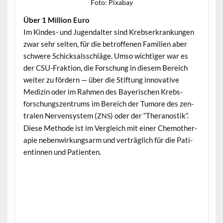
Foto: Pix­abay
Über 1 Mil­lion Euro
Im Kindes- und Jugen­dal­ter sind Kreb­serkrankun­gen
zwar sehr sel­ten, für die betrof­fe­nen Fam­i­lien aber
schwere Schick­salss­chläge. Umso wichtiger war es
der CSU-Frak­tion, die Forschung in diesem Bere­ich
weit­er zu fördern — über die Stiftung inno­v­a­tive
Medi­zin oder im Rah­men des Bay­erischen Kreb­s­
forschungszen­trums im Bere­ich der Tumore des zen­
tralen Ner­ven­sys­tem (
) oder der “Ther­a­nos­tik”.
ZNS
Diese Meth­ode ist im Ver­gle­ich mit ein­er Chemother­
a­pie neben­wirkungsarm und verträglich für die Pati­
entin­nen und Patienten.