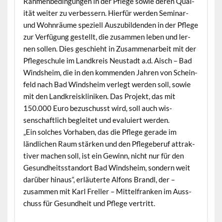
Rah­menbe­din­gun­gen in der Pflege sowie deren Qual­
ität weit­er zu verbessern. Hier­für wer­den Sem­i­nar-
und Wohn­räume speziell Auszu­bilden­den in der Pflege
zur Ver­fü­gung gestellt, die zusam­men leben und ler­
nen sollen. Dies geschieht in Zusam­me­nar­beit mit der
Pflegeschule im Land­kreis Neustadt a.d. Aisch – Bad
Wind­sheim, die in den kom­menden Jahren von Sche­in­
feld nach Bad Wind­sheim ver­legt wer­den soll, sowie
mit den Land­kreiskliniken. Das Pro­jekt, das mit
150.000 Euro bezuschusst wird, soll auch wis­
senschaftlich begleit­et und evaluiert werden.
„Ein solch­es Vorhaben, das die Pflege ger­ade im
ländlichen Raum stärken und den Pflege­beruf attrak­
tiv­er machen soll, ist ein Gewinn, nicht nur für den
Gesund­heits­stan­dort Bad Wind­sheim, son­dern weit
darüber hin­aus“, erläuterte Alfons Bran­dl, der –
zusam­men mit Karl Freller – Mit­tel­franken im Auss­
chuss für Gesund­heit und Pflege vertritt.