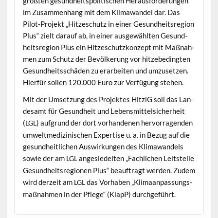
größten gesund­heit­spoli­tis­chen Her­aus­forderun­gen
im Zusam­men­hang mit dem Kli­mawan­del dar. Das
Pilot-Pro­jekt „Hitzeschutz in ein­er Gesund­heit­sre­gion
Plus“ zielt darauf ab, in ein­er aus­gewählten Gesund­
heit­sre­gion Plus ein Hitzeschutzkonzept mit Maß­nah­
men zum Schutz der Bevölkerung vor hitzebe­d­ingten
Gesund­heitss­chä­den zu erar­beit­en und umzuset­zen.
Hier­für sollen 120.000 Euro zur Ver­fü­gung stehen.
Mit der Umset­zung des Pro­jek­tes HitziG soll das Lan­
desamt für Gesund­heit und Lebens­mit­tel­sicher­heit
(
) auf­grund der dort vorhan­de­nen her­vor­ra­gen­den
LGL
umweltmedi­zinis­chen Exper­tise u. a. in Bezug auf die
gesund­heitlichen Auswirkun­gen des Kli­mawan­dels
sowie der am
ange­siedel­ten „Fach­lichen Leit­stelle
LGL
Gesund­heit­sre­gio­nen Plus“ beauf­tragt wer­den. Zudem
wird derzeit am
das Vorhaben „Kli­maan­pas­sungs­
LGL
maß­nah­men in der Pflege“ (KlapP) durchgeführt.