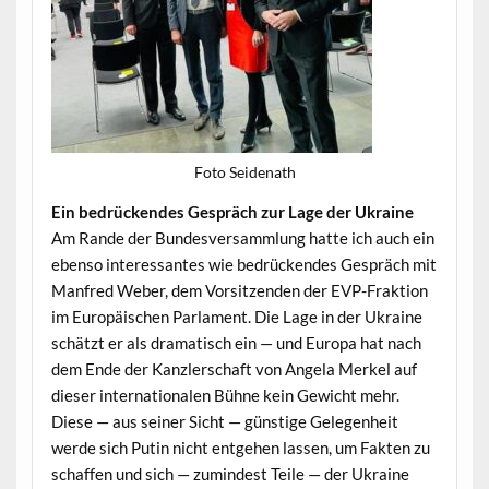
Foto Sei­de­nath
Ein bedrück­endes Gespräch zur Lage der Ukraine
Am Rande der Bun­desver­samm­lung hat­te ich auch ein
eben­so inter­es­santes wie bedrück­endes Gespräch mit
Man­fred Weber, dem Vor­sitzen­den der EVP-Frak­tion
im Europäis­chen Par­la­ment. Die Lage in der Ukraine
schätzt er als drama­tisch ein — und Europa hat nach
dem Ende der Kan­zler­schaft von Angela Merkel auf
dieser inter­na­tionalen Bühne kein Gewicht mehr.
Diese — aus sein­er Sicht — gün­stige Gele­gen­heit
werde sich Putin nicht ent­ge­hen lassen, um Fak­ten zu
schaf­fen und sich — zumin­d­est Teile — der Ukraine