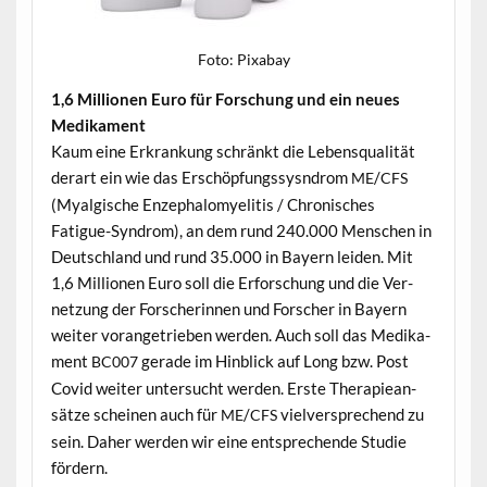
Foto: Pix­abay
1,6 Mil­lio­nen Euro für Forschung und ein neues
Medikament
Kaum eine Erkrankung schränkt die Leben­squal­ität
der­art ein wie das Erschöp­fungssys­ndrom
/
ME
CFS
(Myal­gis­che Enzephalomyelitis / Chro­nis­ches
Fatigue-Syn­drom), an dem rund 240.000 Men­schen in
Deutsch­land und rund 35.000 in Bay­ern lei­den. Mit
1,6 Mil­lio­nen Euro soll die Erforschung und die Ver­
net­zung der Forscherin­nen und Forsch­er in Bay­ern
weit­er vor­angetrieben wer­den. Auch soll das Medika­
ment
ger­ade im Hin­blick auf Long bzw. Post
BC007
Covid weit­er unter­sucht wer­den. Erste Ther­a­piean­
sätze scheinen auch für
/
vielver­sprechend zu
ME
CFS
sein. Daher wer­den wir eine entsprechende Studie
fördern.