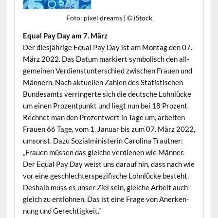
Foto: pix­el dreams | © iStock
Equal Pay Day am 7. März
Der diesjährige Equal Pay Day ist am Mon­tag den 07.
März 2022. Das Datum markiert sym­bol­isch den all­
ge­meinen Ver­di­en­stun­ter­schied zwis­chen Frauen und
Män­nern. Nach aktuellen Zahlen des Sta­tis­tis­chen
Bun­de­samts ver­ringerte sich die deutsche Lohn­lücke
um einen Prozent­punkt und liegt nun bei 18 Prozent.
Rech­net man den Prozen­twert in Tage um, arbeit­en
Frauen 66 Tage, vom 1. Jan­u­ar bis zum 07. März 2022,
umson­st. Dazu Sozialmin­is­terin Car­oli­na Traut­ner:
„Frauen müssen das gle­iche ver­di­enen wie Män­ner.
Der Equal Pay Day weist uns darauf hin, dass nach wie
vor eine geschlechter­spez­i­fis­che Lohn­lücke beste­ht.
Deshalb muss es unser Ziel sein, gle­iche Arbeit auch
gle­ich zu ent­lohnen. Das ist eine Frage von Anerken­
nung und Gerechtigkeit.”