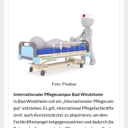
Foto: Pix­abay
Inter­na­tionaler Pflege­cam­pus Bad Windsheim
In Bad Wind­sheim soll ein „Inter­na­tionaler Pflege­cam­
pus“ entste­hen. Es gilt, inter­na­tion­al Pflege­fachkräfte
(evtl. auch Assis­ten­zärzte) zu akquiri­eren, um dem
Fachkräfte­man­gel ent­ge­gen­zuwirken und dadurch die