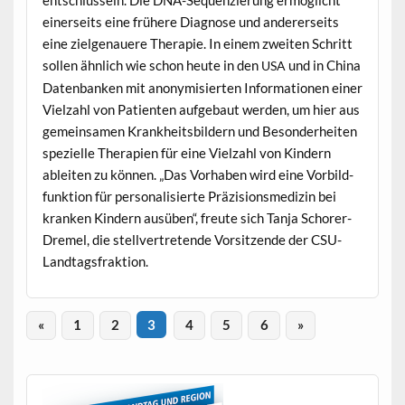
ein­er­seits eine frühere Diag­nose und ander­er­seits
eine ziel­ge­nauere Ther­a­pie. In einem zweit­en Schritt
sollen ähn­lich wie schon heute in den
und in Chi­na
USA
Daten­banken mit anonymisierten Infor­ma­tio­nen ein­er
Vielzahl von Patien­ten aufge­baut wer­den, um hier aus
gemein­samen Krankheits­bildern und Beson­der­heit­en
spezielle Ther­a­pi­en für eine Vielzahl von Kindern
ableit­en zu kön­nen. „Das Vorhaben wird eine Vor­bild­
funk­tion für per­son­al­isierte Präzi­sion­s­medi­zin bei
kranken Kindern ausüben“, freute sich Tan­ja Schor­er-
Dremel, die stel­lvertre­tende Vor­sitzende der CSU-
Landtagsfraktion.
«
1
2
3
4
5
6
»