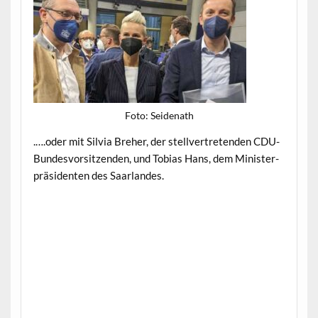
Foto: Sei­de­nath
.….oder mit Sil­via Bre­her, der stel­lvertre­tenden CDU-
Bun­desvor­sitzen­den, und Tobias Hans, dem Min­is­ter­
präsi­den­ten des Saarlandes.