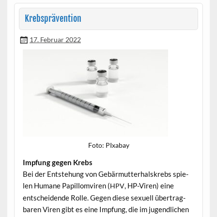
Krebsprävention
17. Februar 2022
Foto: PIx­abay
Imp­fung gegen Krebs
Bei der Entste­hung von Gebär­mut­ter­hal­skrebs spie­
len Humane Papil­lomviren (
, HP-Viren) eine
HPV
entschei­dende Rolle. Gegen diese sex­uell über­trag­
baren Viren gibt es eine Imp­fung, die im jugendlichen