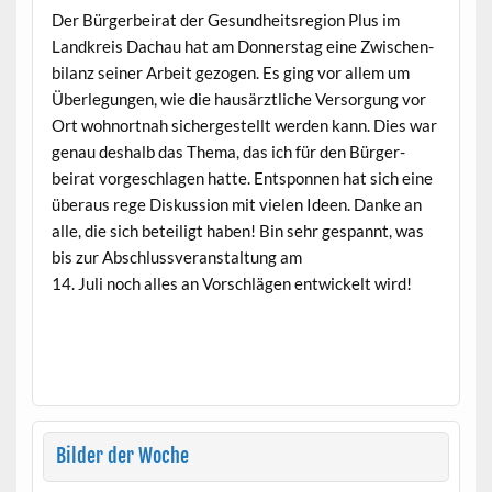
Der Bürg­er­beirat der Gesund­heit­sre­gion Plus im
Land­kreis Dachau hat am Don­ner­stag eine Zwis­chen­
bi­lanz sein­er Arbeit gezo­gen. Es ging vor allem um
Über­legun­gen, wie die hausärztliche Ver­sorgung vor
Ort wohnort­nah sichergestellt wer­den kann. Dies war
genau deshalb das The­ma, das ich für den Bürg­er­
beirat vorgeschla­gen hat­te. Entspon­nen hat sich eine
über­aus rege Diskus­sion mit vie­len Ideen. Danke an
alle, die sich beteiligt haben! Bin sehr ges­pan­nt, was
bis zur Abschlussver­anstal­tung am
14. Juli noch alles an Vorschlä­gen entwick­elt wird!
Bilder der Woche