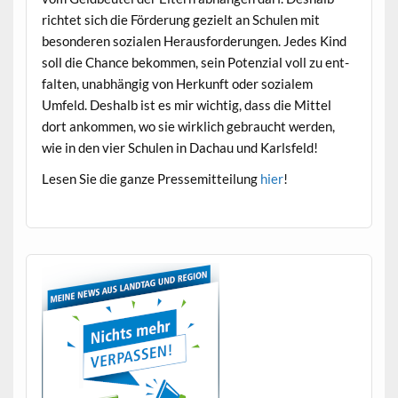
richtet sich die Förderung gezielt an Schulen mit
beson­deren sozialen Her­aus­forderun­gen. Jedes Kind
soll die Chance bekom­men, sein Poten­zial voll zu ent­
fal­ten, unab­hängig von Herkun­ft oder sozialem
Umfeld. Deshalb ist es mir wichtig, dass die Mit­tel
dort ankom­men, wo sie wirk­lich gebraucht wer­den,
wie in den vier Schulen in Dachau und Karlsfeld!
Lesen Sie die ganze Pressemit­teilung
hier
!