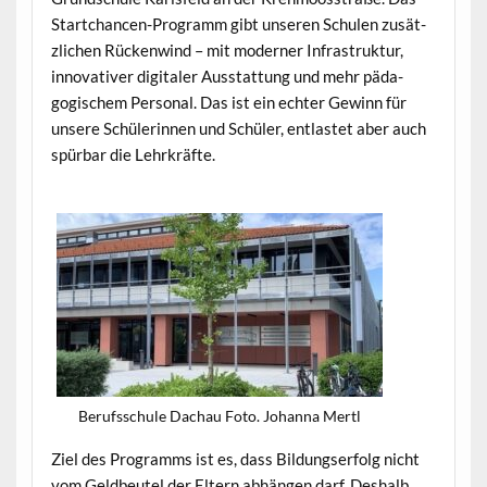
Startchan­cen-Pro­gramm gibt unseren Schulen zusät­
zlichen Rück­en­wind – mit mod­ern­er Infra­struk­tur,
inno­v­a­tiv­er dig­i­taler Ausstat­tung und mehr päd­a­
gogis­chem Per­son­al. Das ist ein echter Gewinn für
unsere Schü­lerin­nen und Schüler, ent­lastet aber auch
spür­bar die Lehrkräfte.
Beruf­ss­chule Dachau Foto. Johan­na Mertl
Ziel des Pro­gramms ist es, dass Bil­dungser­folg nicht
vom Geld­beu­tel der Eltern abhän­gen darf. Deshalb