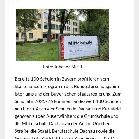
Foto: Johan­na Mertl
Bere­its 100 Schulen in Bay­ern prof­i­tieren vom
Startchan­cen-Pro­gramm des Bun­des­forschungsmin­
is­teri­ums und der Bay­erischen Staat­sregierung. Zum
Schul­jahr 2025/26 kom­men lan­desweit 480 Schulen
neu hinzu. Auch vier Schulen in Dachau und Karls­feld
gehören zu den Auser­wählten: die Grund­schule und
die Mit­telschule Dachau an der Anton-Gün­ther-
Straße, die Staatl. Beruf­ss­chule Dachau sowie die
Grund­schule Karls­feld an der Kren­moosstraße. Das