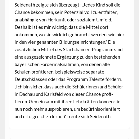
Sei­de­nath zeigte sich überzeugt: „Jedes Kind soll die
Chance bekom­men, sein Poten­zial voll zu ent­fal­ten,
unab­hängig von Herkun­ft oder sozialem Umfeld.
Deshalb ist es mir wichtig, dass die Mit­tel dort
ankom­men, wo sie wirk­lich gebraucht wer­den, wie hier
in den vier genan­nten Bil­dung­sein­rich­tun­gen.“ Die
zusät­zlichen Mit­tel des Startchan­cen-Pro­gramm sind
eine aus­geze­ich­nete Ergänzung zu den beste­hen­den
bay­erischen För­der­maß­nah­men, von denen alle
Schulen prof­i­tieren, beispiel­sweise sep­a­rate
Deutschk­lassen oder das Pro­gramm ‚Tal­ente fördern‘.
„Ich bin sich­er, dass auch die Schü­lerin­nen und Schüler
in Dachau und Karls­feld von dieser Chance prof­i­
tieren. Gemein­sam mit ihren Lehrkräften kön­nen sie
nun noch mehr aus­pro­bieren, um bedürfnisori­en­tiert
und erfol­gre­ich zu ler­nen“, freute sich Seidenath.