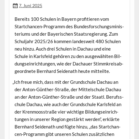
7. Juni 2025
Bere­its 100 Schulen in Bay­ern prof­i­tieren vom
Startchan­cen-Pro­gramm des Bun­des­forschungsmin­is­
teri­ums und der Bay­erischen Staat­sregierung. Zum
Schul­jahr 2025/26 kom­men lan­desweit 480 Schulen
neu hinzu. Auch drei Schulen in Dachau und eine
Schule in Karls­feld gehören zu den aus­gewählten Bil­
dung­sein­rich­tun­gen, wie der Dachauer Stimmkreis­ab­
ge­ord­nete Bern­hard Sei­de­nath heute mitteilte.
„
Ich freue mich, dass mit der Grund­schule Dachau an
der Anton-Gün­ther-Straße, der Mit­telschule Dachau
an der Anton-Gün­ther-Straße und der Staatl. Beruf­ss­
chule Dachau, wie auch der Grund­schule Karls­feld an
der Kren­moosstraße vier wichtige Bil­dung­sein­rich­
tun­gen in unser­er Region gestärkt wer­den“, erk­lärte
Bern­hard Sei­de­nath und fügte hinzu, „das Startchan­
cen-Pro­gramm gibt unseren Schulen zusät­zlichen