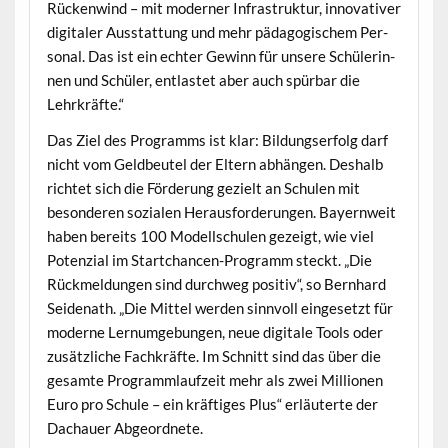
Rück­en­wind – mit mod­ern­er Infra­struk­tur, inno­v­a­tiv­er
dig­i­taler Ausstat­tung und mehr päd­a­gogis­chem Per­
son­al. Das ist ein echter Gewinn für unsere Schü­lerin­
nen und Schüler, ent­lastet aber auch spür­bar die
Lehrkräfte.“
Das Ziel des Pro­gramms ist klar: Bil­dungser­folg darf
nicht vom Geld­beu­tel der Eltern abhän­gen. Deshalb
richtet sich die Förderung gezielt an Schulen mit
beson­deren sozialen Her­aus­forderun­gen. Bay­ern­weit
haben bere­its 100 Mod­ellschulen gezeigt, wie viel
Poten­zial im Startchan­cen-Pro­gramm steckt. „Die
Rück­mel­dun­gen sind durch­weg pos­i­tiv“, so Bern­hard
Sei­de­nath. „Die Mit­tel wer­den sin­nvoll einge­set­zt für
mod­erne Ler­numge­bun­gen, neue dig­i­tale Tools oder
zusät­zliche Fachkräfte. Im Schnitt sind das über die
gesamte Pro­gramm­laufzeit mehr als zwei Mil­lio­nen
Euro pro Schule – ein kräftiges Plus“ erläuterte der
Dachauer Abgeordnete.