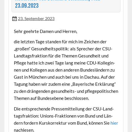
23.09.2023
23. September 2023
Sehr geehrte Damen und Herren,
die let­zten Tage standen für mich im Zeichen der
„großen“ Gesund­heit­spoli­tik: als Sprech­er der CSU-
Land­tags­frak­tion für die The­men Gesund­heit und
Pflege hat­te ich zwei Tage lang meine CDU-Kol­legin­
nen und Kol­le­gen aus den anderen Bun­deslän­dern zu
Gast in München und auch bei uns in Dachau. Auf der
Tagung haben wir zudem eine „Bay­erische Erk­lärung“
zu den drän­gen­den gesund­heits- und pflege­poli­tis­chen
The­men auf Bun­de­sebene beschlossen.
Die entsprechende Pressemit­teilung der CSU-Land­
tags­frak­tion: Unions-Frak­tio­nen von Bund und Län­
dern fordern Kursko­r­rek­tur vom Bund, kön­nen Sie
hier
nachlesen.