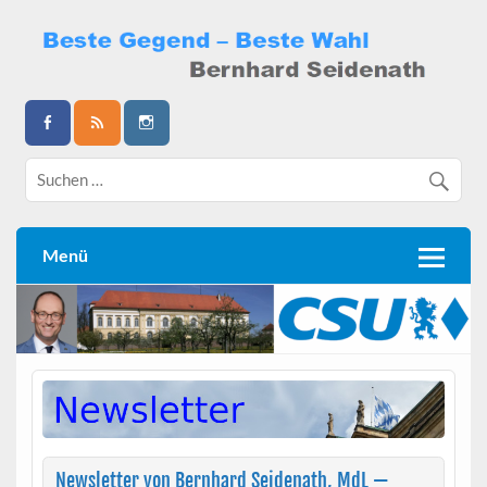
Skip
to
content
Bernhard Seidenath
Menü
Newsletter von Bernhard Seidenath, MdL —