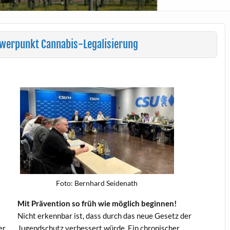
werpunkt Cannabis-Legalisierung
Foto: Bern­hard Seidenath
Mit Präven­tion so früh wie möglich beginnen!
Nicht erkennbar ist, dass durch das neue Gesetz der
er
Jugend­schutz verbessert würde. Ein chro­nis­ch­er