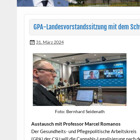
GPA-Landesvorstandssitzung mit dem Sch
31. März 2024
Foto: Bern­hard Seidenath
Aus­tausch mit Pro­fes­sor Mar­cel Romanos
Der Gesund­heits- und Pflege­poli­tis­che Arbeit­skreis
(
) der
will die Cannabis-Legal­isierung nach d
GPA
CSU