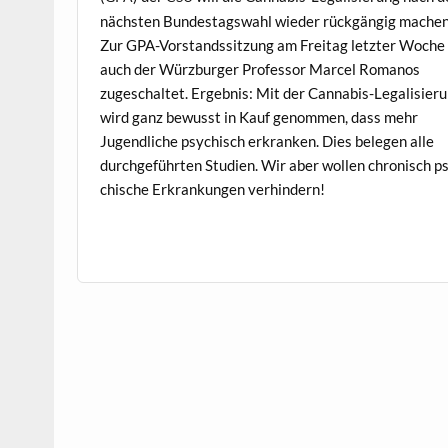
näch­sten Bun­destagswahl wieder rück­gängig machen
Zur GPA-Vor­standssitzung am Fre­itag let­zter Woche
auch der Würzburg­er Pro­fes­sor Mar­cel Romanos
zugeschal­tet. Ergeb­nis: Mit der Cannabis-Legal­isier
wird ganz bewusst in Kauf genom­men, dass mehr
Jugendliche psy­chisch erkranken. Dies bele­gen alle
durchge­führten Stu­di­en. Wir aber wollen chro­nisch p
chis­che Erkrankun­gen verhindern!