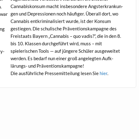
Cannabiskon­sum macht ins­beson­dere Ang­sterkrankun­
.
gen und Depres­sio­nen noch häu­figer. Über­all dort, wo
 war
Cannabis entkrim­i­nal­isiert wurde, ist der Kon­sum
gestiegen. Die schulis­che Präven­tion­skam­pagne des
ung
Freis­taats Bay­ern „Cannabis – quo vadis?“, die in den 8.
bis 10. Klassen durchge­führt wird, muss – mit
spielerischen Tools — auf jün­gere Schüler aus­geweit­et
sy­
wer­den. Es bedarf nun ein­er groß angelegten Aufk­
lärungs- und Präventionskampagne!
Die aus­führliche Pressemit­teilung lesen Sie
hier
.