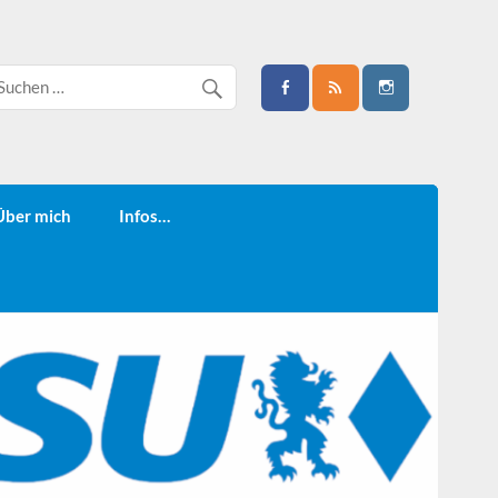
Über mich
Infos…