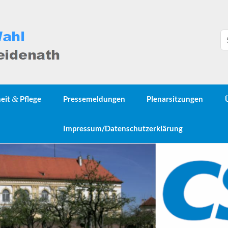
heit
&
Pflege
Pressemeldungen
Plenarsitzungen
Impressum/Datenschutzerklärung