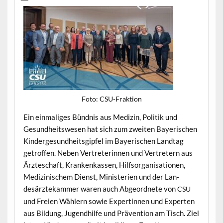
Foto: CSU-Frak­tion
Ein ein­ma­liges Bünd­nis aus Medi­zin, Poli­tik und
Gesund­heitswe­sen hat sich zum zweit­en Bay­erischen
Kinderge­sund­heits­gipfel im Bay­erischen Land­tag
getrof­fen. Neben Vertreterin­nen und Vertretern aus
Ärzteschaft, Krankenkassen, Hil­f­sor­gan­i­sa­tio­nen,
Medi­zinis­chem Dienst, Min­is­te­rien und der Lan­
desärztekam­mer waren auch Abge­ord­nete von
CSU
und Freien Wäh­lern sowie Exper­tin­nen und Experten
aus Bil­dung, Jugend­hil­fe und Präven­tion am Tisch. Ziel