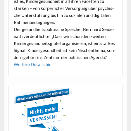
ist es, Kinderge­sund­heit in all ihren Facetten zu
stärken – von kör­per­lich­er Ver­sorgung über psy­chis­
che Unter­stützung bis hin zu sozialen und dig­i­tal­en
Rahmenbedingungen.
Der gesund­heit­spoli­tis­che Sprech­er Bern­hard Sei­de­
nath verdeut­lichte: „Dass wir schon den zweit­en
Kinderge­sund­heits­gipfel organ­isieren, ist ein starkes
Sig­nal: Kinderge­sund­heit ist kein Nis­chen­the­ma, son­
dern gehört ins Zen­trum der poli­tis­chen Agenda.”
Weit­ere Details hier