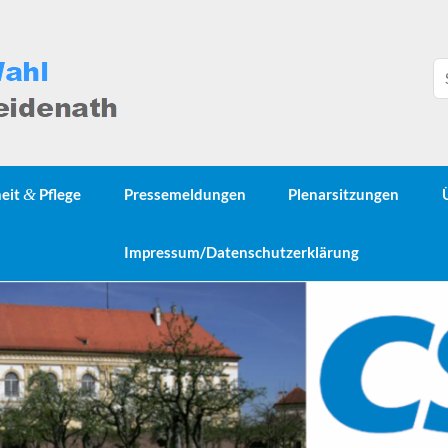
heit
&
Pflege
Pressemeldungen
Plenarsitzungen
Impressum/Datenschutzerklärung