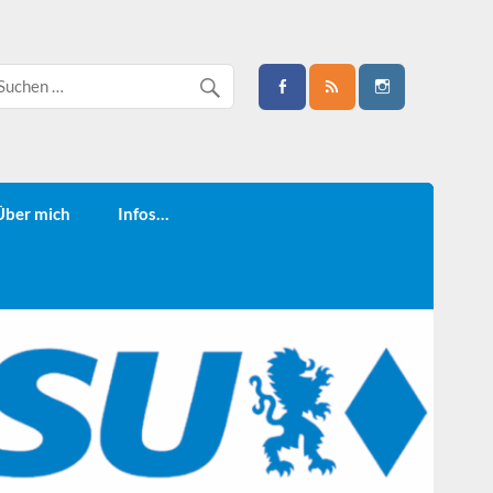
Über mich
Infos…