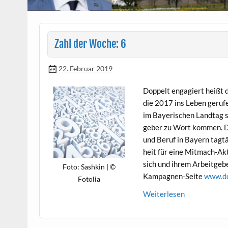
Zahl der Woche: 6
22. Februar 2019
Dop­pelt engagiert heißt d
die 2017 ins Leben gerufe
im Bay­erischen Land­tag 
ge­ber zu Wort kom­men. D
und Beruf in Bay­ern tagt
heit für eine Mit­mach-Ak
sich und ihrem Arbeit­ge­b
Foto: Sashkin | ©
Kam­pag­nen-Seite
www.do
Fotolia
Weit­er­lesen