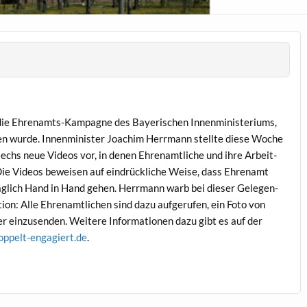
ie Ehre­namts-Kam­pagne des Bay­erischen Innen­min­is­teri­ums,
n wurde. Innen­min­is­ter Joachim Her­rmann stellte diese Woche
sechs neue Videos vor, in denen Ehre­namtliche und ihre Arbeit­
ie Videos beweisen auf ein­drück­liche Weise, dass Ehre­namt
äglich Hand in Hand gehen. Her­rmann warb bei dieser Gele­gen­
tion: Alle Ehre­namtlichen sind dazu aufgerufen, ein Foto von
er einzusenden. Weit­ere Infor­ma­tio­nen dazu gibt es auf der
ppelt-engagiert.de
.