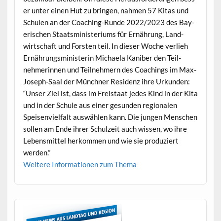
er unter einen Hut zu brin­gen, nah­men 57 Kitas und
Schulen an der Coach­ing-Runde 2022/2023 des Bay­
erischen Staatsmin­is­teri­ums für Ernährung, Land­
wirtschaft und Forsten teil. In dieser Woche ver­lieh
Ernährungsmin­is­terin Michaela Kaniber den Teil­
nehmerin­nen und Teil­nehmern des Coach­ings im Max-
Joseph-Saal der Münch­n­er Res­i­denz ihre Urkun­den:
“Unser Ziel ist, dass im Freis­taat jedes Kind in der Kita
und in der Schule aus ein­er gesun­den regionalen
Speisen­vielfalt auswählen kann. Die jun­gen Men­schen
sollen am Ende ihrer Schulzeit auch wis­sen, wo ihre
Lebens­mit­tel herkom­men und wie sie pro­duziert
werden.”
Weit­ere Infor­ma­tio­nen zum Thema