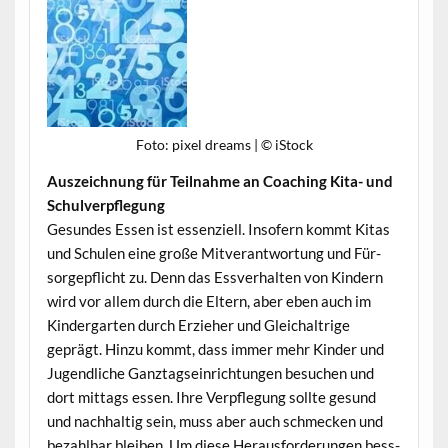
Foto: pix­el dreams | © iStock
Ausze­ich­nung für Teil­nahme an Coach­ing Kita- und
Schulverpflegung
Gesun­des Essen ist essen­ziell. Insofern kommt Kitas
und Schulen eine große Mitver­ant­wor­tung und Für­
sorgepflicht zu. Denn das Essver­hal­ten von Kindern
wird vor allem durch die Eltern, aber eben auch im
Kinder­garten durch Erzieher und Gle­ichal­trige
geprägt. Hinzu kommt, dass immer mehr Kinder und
Jugendliche Ganz­tag­sein­rich­tun­gen besuchen und
dort mit­tags essen. Ihre Verpfle­gung sollte gesund
und nach­haltig sein, muss aber auch schmeck­en und
bezahlbar bleiben. Um diese Her­aus­forderun­gen bess­