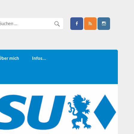
Über mich
Infos…