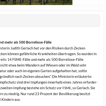
d mehr als 500 Borreliose-Fälle
s­terin Judith Ger­lach hat vor den Risiken durch Zeck­en
k­en kön­nen gefährliche Krankheit­en über­tra­gen. So wur­den in
e­its 14 FSME-Fälle und mehr als 500 Bor­re­liose-Fälle
r­sicht etwa beim Wan­dern auf Wiesen oder im Wald sehr
atur oder auch im eige­nen Garten aufge­hal­ten hat, sollte
gründlich nach Zeck­en absuchen.“ Die Min­is­terin erläuterte:
Impf­schutz sind drei Imp­fun­gen inner­halb eines Jahres erforder­
r zweit­en Imp­fung beste­he ein Schutz vor
, so Ger­lach. Sie
FSME
ern zu niedrig. Nur rund 23 Prozent der Bevölkerung besitzt
i Kindern aus.