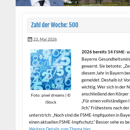
Zahl der Woche: 500
23. Mai 2026
2026 bere­its 14
un
FSME-
Bay­erns Gesund­heitsmin­i
gewarnt. Sie betonte: „Zec
diesem Jahr in Bay­ern ber
gemeldet. Deshalb ist Vo
wichtig. Wer sich in der N
anschließend den Kör­p­er 
Foto: pix­el dreams | ©
„Für einen voll­ständi­gen 
iStock
lich.” Früh­estens nach de
unter­strich: „Noch sind die FSME-Impfquoten in Bay­
einen aktuellen FSME-Impf­schutz.” Bess­er sehe es be
Weit­ere Details zum The­ma hier