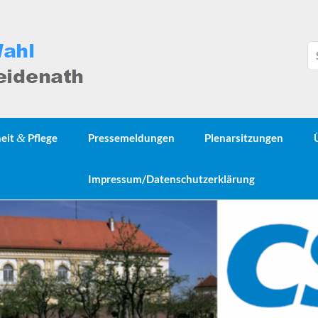
heit
&
Pflege
Pressemeldungen
Plenarsitzungen
Impressum/Datenschutzerklärung