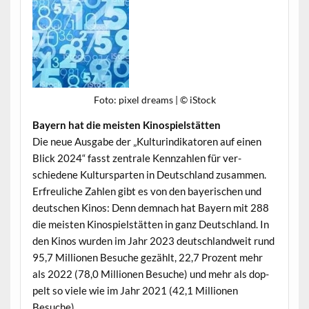
Foto: pix­el dreams | © iStock
Bay­ern hat die meis­ten Kinospielstätten
Die neue Aus­gabe der „Kul­turindika­toren auf einen
Blick 2024“ fasst zen­trale Kenn­zahlen für ver­
schiedene Kul­tursparten in Deutsch­land zusam­men.
Erfreuliche Zahlen gibt es von den bay­erischen und
deutschen Kinos: Denn dem­nach hat Bay­ern mit 288
die meis­ten Kinospiel­stät­ten in ganz Deutsch­land. In
den Kinos wur­den im Jahr 2023 deutsch­landweit rund
95,7 Mil­lio­nen Besuche gezählt, 22,7 Prozent mehr
als 2022 (78,0 Mil­lio­nen Besuche) und mehr als dop­
pelt so viele wie im Jahr 2021 (42,1 Mil­lio­nen
Besuche).