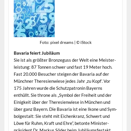
Foto: pix­el dreams | © iStock
Bavaria feiert Jubiläum
Sie ist als größter Bronze­guss der Welt eine Meis­ter­
leis­tung: 87 Ton­nen schw­er und fast 19 Meter hoch.
Fast 20.000 Besuch­er steigen der Bavaria auf der
Münch­n­er There­sien­wiese jedes Jahr ‚zu Kopf‘. Vor
175 Jahren wurde die Schutz­pa­tron­in Bay­erns
enthüllt. Sie throne als „Sym­bol der Frei­heit und der
Einigkeit über der There­sien­wiese in München und
über ganz Bay­ern. Die Bavaria ist eine Ikone und Sym­
bol­gestalt: Sie ste­ht mit Eichenkranz, Schw­ert und
Löwe für Ruhm, Kraft und Ehre”, betonte Min­is­ter­
präsi­dent Dr. Markus Söder beim Jubiläums­fes­takt.