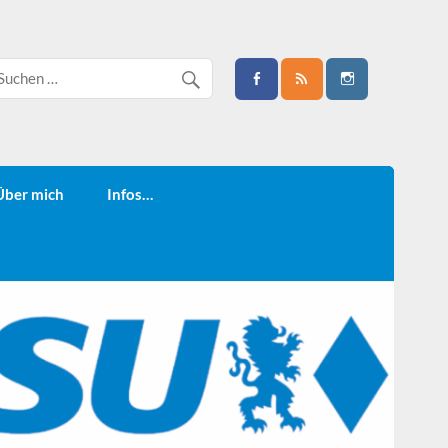
Über mich
Infos…