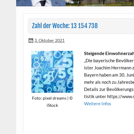
Zahl der Woche: 13 154 738
3. Oktober 2021
Steigende Ein­wohn­erza
„Die bay­erische Bevölkeru
is­ter Joachim Her­rmann z
Bay­ern haben am 30. Juni
mehr als noch zu Jahres­be
Details zur Bevölkerungsst
tis­tik unter https://www.
Foto: pix­el dreams | ©
Weit­ere Infos
iStock