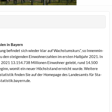
hlen in Bayern
ng befind­et sich wieder klar auf Wach­s­tum­skurs“, so Innen­min­
u den steigen­den Ein­wohn­erzahlen im ersten Hal­b­jahr 2021. In
 2021 13.154.738 Mil­lio­nen Ein­wohn­er gelebt, rund 14.500
­ginn, wom­it ein neuer Höch­st­stand erre­icht wurde. Weit­ere
a­tis­tik find­en Sie auf der Home­page des Lan­desamts für Sta­
statistik.bayern.de.