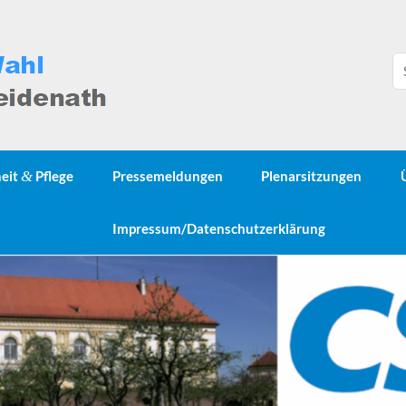
heit
&
Pflege
Pressemeldungen
Plenarsitzungen
Impressum/Datenschutzerklärung