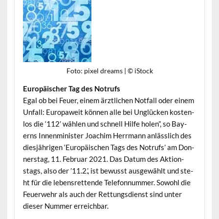
Foto: pix­el dreams | © iStock
Europäis­ch­er Tag des Notrufs
Egal ob bei Feuer, einem ärztlichen Not­fall oder einem
Unfall: Europaweit kön­nen alle bei Unglück­en kosten­
los die ‘112’ wählen und schnell Hil­fe holen”, so Bay­
erns Innen­min­is­ter Joachim Her­rmann anlässlich des
diesjähri­gen ‘Europäis­chen Tags des Notrufs’ am Don­
ner­stag, 11. Feb­ru­ar 2021. Das Datum des Aktion­
stags, also der ’11.2.’, ist bewusst aus­gewählt und ste­
ht für die leben­sret­tende Tele­fon­num­mer. Sowohl die
Feuer­wehr als auch der Ret­tungs­di­enst sind unter
dieser Num­mer erreichbar.