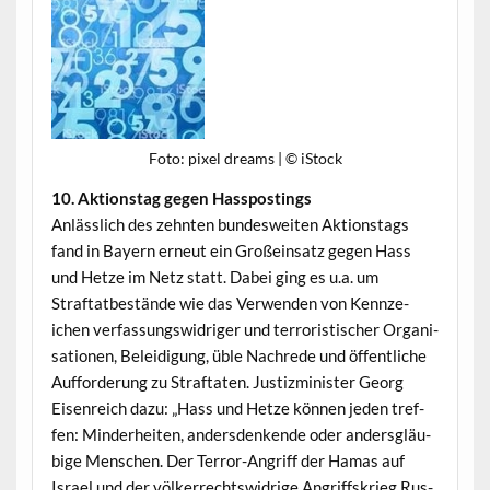
Foto: pix­el dreams | © iStock
10. Aktion­stag gegen Hasspostings
Anlässlich des zehn­ten bun­desweit­en Aktion­stags
fand in Bay­ern erneut ein Großein­satz gegen Hass
und Het­ze im Netz statt. Dabei ging es u.a. um
Straftatbestände wie das Ver­wen­den von Kennze­
ichen ver­fas­sungswidriger und ter­ror­is­tis­ch­er Organ­i­
sa­tio­nen, Belei­di­gung, üble Nachrede und öffentliche
Auf­forderung zu Straftat­en. Jus­tizmin­is­ter Georg
Eisen­re­ich dazu: „Hass und Het­ze kön­nen jeden tre­f­
fen: Min­der­heit­en, ander­s­denk­ende oder ander­s­gläu­
bige Men­schen. Der Ter­ror-Angriff der Hamas auf
Israel und der völk­er­rechtswidrige Angriff­skrieg Rus­