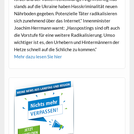
s­lands auf die Ukraine haben Has­skrim­i­nal­ität neuen
Nährbo­den gegeben. Poten­zielle Täter radikalisieren
sich zunehmend über das Inter­net.“ Innen­min­is­ter
Joachim Her­rmann warnt: „Has­s­post­ings sind oft auch
die Vorstufe für eine weit­ere Radikalisierung. Umso
wichtiger ist es, den Urhe­bern und Hin­ter­män­nern der
Het­ze schnell auf die Schliche zu kommen.“
Mehr dazu lesen Sie hier