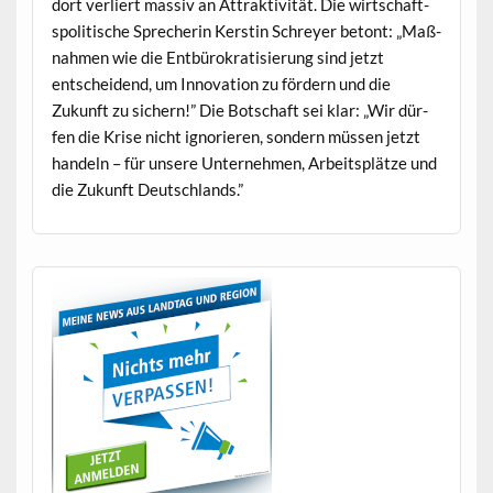
dort ver­liert mas­siv an Attrak­tiv­ität. Die wirtschaft­
spoli­tis­che Sprecherin Ker­stin Schrey­er betont: „Maß­
nah­men wie die Ent­bürokratisierung sind jet­zt
entschei­dend, um Inno­va­tion zu fördern und die
Zukun­ft zu sich­ern!” Die Botschaft sei klar: „Wir dür­
fen die Krise nicht ignori­eren, son­dern müssen jet­zt
han­deln – für unsere Unternehmen, Arbeit­splätze und
die Zukun­ft Deutschlands.”