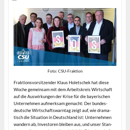
Foto: CSU-Frak­tion
Frak­tionsvor­sitzen­der Klaus Holetschek hat diese
Woche gemein­sam mit dem Arbeit­skreis Wirtschaft
auf die Auswirkun­gen der Krise für die bay­erischen
Unternehmen aufmerk­sam gemacht: Der bun­des­
deutsche Wirtschaftswarn­tag zeigt auf, wie drama­
tisch die Sit­u­a­tion in Deutsch­land ist: Unternehmen
wan­dern ab, Inve­storen bleiben aus, und unser Stan­