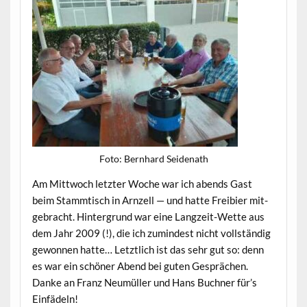
Foto: Bern­hard Seidenath
Am Mittwoch let­zter Woche war ich abends Gast
beim Stammtisch in Arnzell — und hat­te Frei­bier mit­
ge­bracht. Hin­ter­grund war eine Langzeit-Wette aus
dem Jahr 2009 (!), die ich zumin­d­est nicht voll­ständig
gewon­nen hat­te… Let­ztlich ist das sehr gut so: denn
es war ein schön­er Abend bei guten Gesprächen.
Danke an Franz Neumüller und Hans Buch­n­er für’s
Einfädeln!