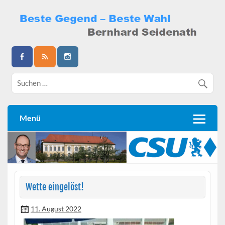
Skip
to
content
Bernhard Seidenath
Menü
Wette eingelöst!
11. August 2022