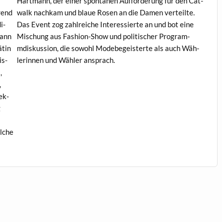
Hart­mann, der ein­er spon­ta­nen Auf­forderung für den Cat­
trend
walk nachkam und blaue Rosen an die Damen verteilte.
i­
Das Event zog zahlre­iche Inter­essierte an und bot eine
dann
Mis­chung aus Fash­ion-Show und poli­tis­ch­er Pro­gram­
ätin
mdiskus­sion, die sowohl Mode­begeis­terte als auch Wäh­
is­
lerin­nen und Wäh­ler ansprach.
,
,
ek­
g
elche