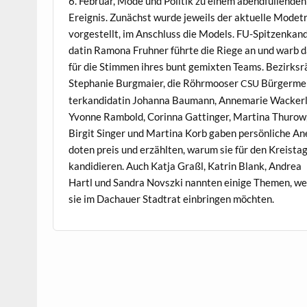
6. Feb­ru­ar, Mode und Poli­tik zu einem abend­fül­len­den
Ereig­nis. Zunächst wurde jew­eils der aktuelle Mod­e­
vorgestellt, im Anschluss die Mod­els. FU-Spitzenkan­d
datin Ramona Fruh­n­er führte die Riege an und warb 
für die Stim­men ihres bunt gemix­ten Teams. Bezirk­sr
Stephanie Burgmaier, die Röhrmoos­er
Bürg­er­me
CSU
terkan­di­datin Johan­na Bau­mann, Annemarie Wack­erl
Yvonne Ram­bold, Corin­na Gat­tinger, Mar­ti­na Thurow
Bir­git Singer und Mar­ti­na Korb gaben per­sön­liche An
doten preis und erzählten, warum sie für den Kreista
kan­di­dieren. Auch Kat­ja Graßl, Katrin Blank, Andrea
Hartl und San­dra Novsz­ki nan­nten einige The­men, w
sie im Dachauer Stad­trat ein­brin­gen möchten.