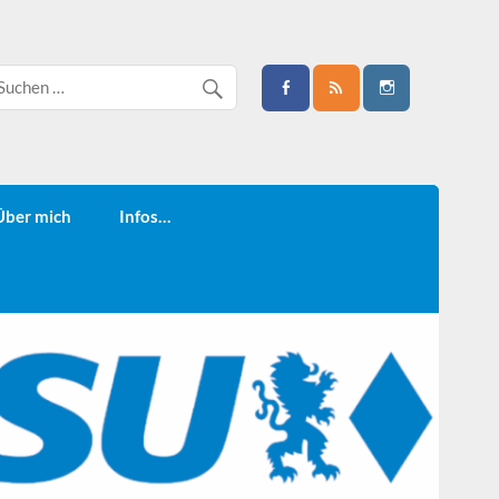
Über mich
Infos…