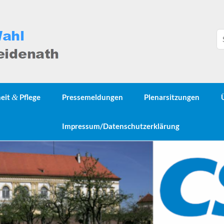
heit
&
Pflege
Pressemeldungen
Plenarsitzungen
Impressum/Datenschutzerklärung