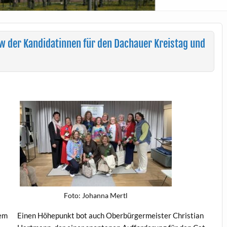
ow der Kandidatinnen für den Dachauer Kreistag und
Foto: Johan­na Mertl
dem
Einen Höhep­unkt bot auch Ober­bürg­er­meis­ter Chris­t­ian