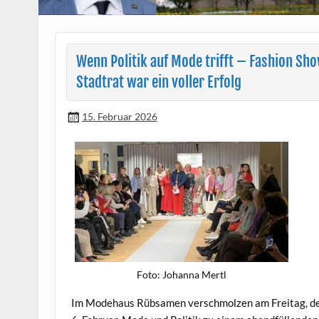
Wenn Politik auf Mode trifft – Fashion Sh
Stadtrat war ein voller Erfolg
15. Februar 2026
Foto: Johan­na Mertl
Im Mod­e­haus Rüb­samen ver­schmolzen am Fre­itag, 