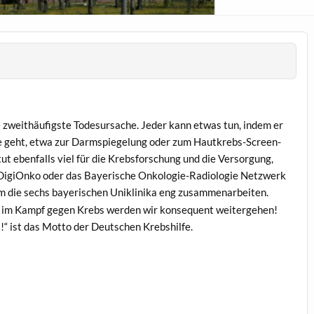
 zwei­thäu­fig­ste Todesur­sache. Jed­er kann etwas tun, indem er
ge geht, etwa zur Darm­spiegelung oder zum Hautkrebs-Screen­
tut eben­falls viel für die Kreb­s­forschung und die Ver­sorgung,
igiOnko oder das Bay­erische Onkolo­gie-Radi­olo­gie Net­zw­erk
em die sechs bay­erischen Uniklini­ka eng zusam­me­nar­beit­en.
m Kampf gegen Krebs wer­den wir kon­se­quent weit­erge­hen!
s!“ ist das Mot­to der Deutschen Krebshilfe.