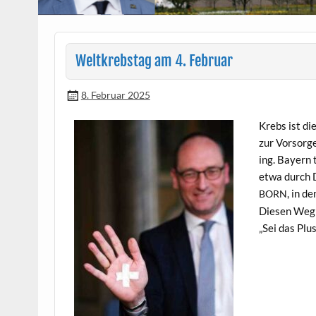
Weltkrebstag am 4. Februar
8. Februar 2025
Krebs ist die
zur Vor­sor
ing. Bay­ern 
etwa durch D
, in d
BORN
Diesen Weg i
„Sei das Plu