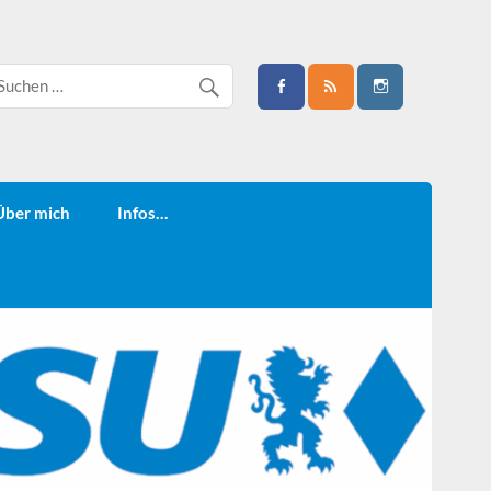
Über mich
Infos…