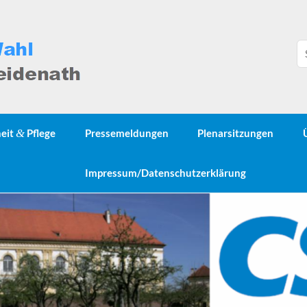
heit
&
Pflege
Pressemeldungen
Plenarsitzungen
Impressum/Datenschutzerklärung