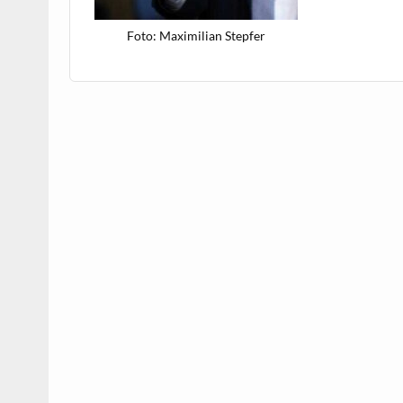
Foto: Max­i­m­il­ian Stepfer