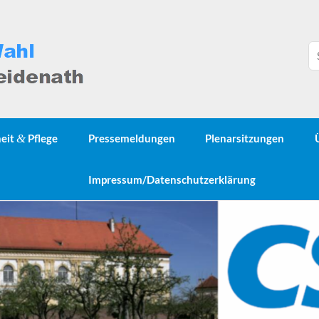
heit
&
Pflege
Pressemeldungen
Plenarsitzungen
Impressum/Datenschutzerklärung