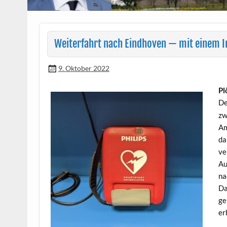
Weiterfahrt nach Eindhoven — mit einem I
9. Oktober 2022
Pl
D
zw
Am
da
ve
Au
na
Da
ge
er