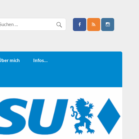
Über mich
Infos…