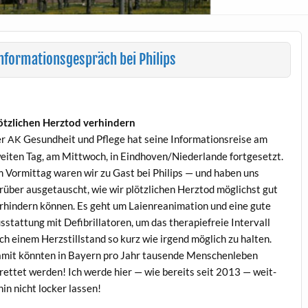
nformationsgespräch bei Philips
öt­zlichen Herz­tod verhindern
er
Gesund­heit und Pflege hat seine Infor­ma­tion­sreise am
AK
eit­en Tag, am Mittwoch, in Eindhoven/Niederlande fort­ge­set­zt.
 Vor­mit­tag waren wir zu Gast bei Philips — und haben uns
rüber aus­ge­tauscht, wie wir plöt­zlichen Herz­tod möglichst gut
r­hin­dern kön­nen. Es geht um Laien­re­an­i­ma­tion und eine gute
sstat­tung mit Defib­ril­la­toren, um das ther­a­piefreie Inter­vall
ch einem Herzstill­stand so kurz wie irgend möglich zu hal­ten.
mit kön­nten in Bay­ern pro Jahr tausende Men­schen­leben
rettet wer­den! Ich werde hier — wie bere­its seit 2013 — weit­
­hin nicht lock­er lassen!