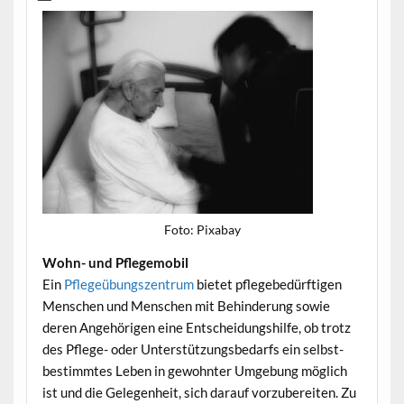
Foto: Pix­abay
Wohn- und Pflegemobil
Ein
Pflegeübungszen­trum
bietet pflegebedürfti­gen
Men­schen und Men­schen mit Behin­derung sowie
deren Ange­höri­gen eine Entschei­dung­shil­fe, ob trotz
des Pflege- oder Unter­stützungs­be­darfs ein selb­st­
bes­timmtes Leben in gewohn­ter Umge­bung möglich
ist und die Gele­gen­heit, sich darauf vorzu­bere­it­en. Zu