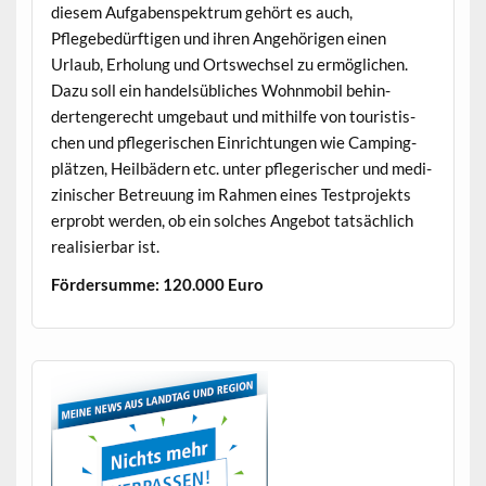
diesem Auf­gaben­spek­trum gehört es auch,
Pflegebedürfti­gen und ihren Ange­höri­gen einen
Urlaub, Erhol­ung und Ortswech­sel zu ermöglichen.
Dazu soll ein han­del­süblich­es Wohn­mo­bil behin­
derten­gerecht umge­baut und mith­il­fe von touris­tis­
chen und pflegerischen Ein­rich­tun­gen wie Camp­ing­
plätzen, Heil­bädern etc. unter pflegerisch­er und medi­
zinis­ch­er Betreu­ung im Rah­men eines Test­pro­jek­ts
erprobt wer­den, ob ein solch­es Ange­bot tat­säch­lich
real­isier­bar ist.
Förder­summe: 120.000 Euro