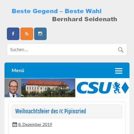
Skip
to
content
Bernhard Seidenath
Menü
Weihnachtsfeier des
Pipinsried
FC
8. Dezember 2019