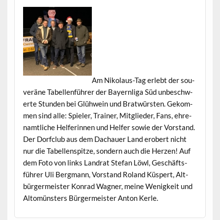
Am Niko­laus-Tag erlebt der sou­
veräne Tabel­len­führer der Bay­ern­li­ga Süd unbeschw­
erte Stun­den bei Glüh­wein und Bratwürsten. Gekom­
men sind alle: Spiel­er, Train­er, Mit­glieder, Fans, ehre­
namtliche Helferin­nen und Helfer sowie der Vor­stand.
Der Dor­f­club aus dem Dachauer Land erobert nicht
nur die Tabel­len­spitze, son­dern auch die Herzen! Auf
dem Foto von links Lan­drat Ste­fan Löwl, Geschäfts­
führer Uli Bergmann, Vor­stand Roland Küspert, Alt­
bürg­er­meis­ter Kon­rad Wag­n­er, meine Wenigkeit und
Altomün­sters Bürg­er­meis­ter Anton Kerle.