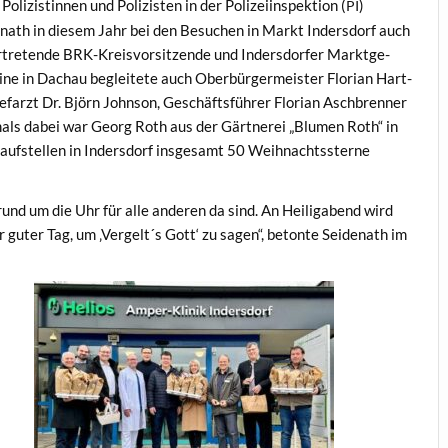
izistin­nen und Polizis­ten in der Polizei­in­spek­tion (
)
PI
nath in diesem Jahr bei den Besuchen in Markt Inder­s­dorf auch
rtre­tende BRK-Kreisvor­sitzende und Inder­s­dor­fer Mark­t­ge­
ne in Dachau begleit­ete auch Ober­bürg­er­meis­ter Flo­ri­an Hart­
farzt Dr. Björn John­son, Geschäfts­führer Flo­ri­an Aschbren­ner
st­mals dabei war Georg Roth aus der Gärt­nerei „Blu­men Roth“ in
f­stellen in Inder­s­dorf ins­ge­samt 50 Wei­h­nachtssterne
rund um die Uhr für alle anderen da sind. An Heili­ga­bend wird
r guter Tag, um ‚Vergelt´s Gott‘ zu sagen“, betonte Sei­de­nath im