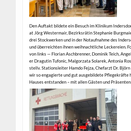
Den Auf­takt bildete ein Besuch im Klinikum Inder­s­dorf
at Jörg West­er­mair, Bezirk­srätin Stephanie Burgmaie
drei Stock­w­erken und in der Notauf­nahme des Inder­s­
und über­re­icht­en ihnen wei­h­nachtliche Leck­ereien. 
von links — Flo­ri­an Aschbren­ner, Dominik Teich, Ange­li­
er Dragutin Tufon­ic, Mal­go­rza­ta Solarek, Anto­nia Ro
stel­lv. Sta­tion­sleit­er Ham­do Fejza, Che­farzt Dr. Bj
wir so engagierte und gut aus­ge­bildete Pflegekräfte 
Haus­es ent­standen – mit allen Gästen und Präsenten