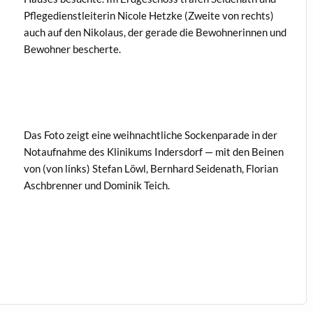
Pflege­di­en­stlei­t­erin Nicole Het­zke (Zweite von rechts)
auch auf den Niko­laus, der ger­ade die Bewohner­in­nen und
Bewohn­er bescherte.
Das Foto zeigt eine wei­h­nachtliche Sock­en­pa­rade in der
Notauf­nahme des Klinikums Inder­s­dorf — mit den Beinen
von (von links) Ste­fan Löwl, Bern­hard Sei­de­nath, Flo­ri­an
Aschbren­ner und Dominik Teich.