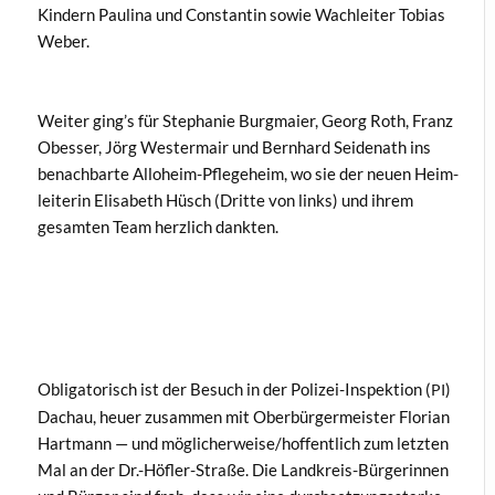
Kindern Pauli­na und Con­stan­tin sowie Wach­leit­er Tobias
Weber.
Weit­er ging’s für Stephanie Burgmaier, Georg Roth, Franz
Obess­er, Jörg West­er­mair und Bern­hard Sei­de­nath ins
benach­barte Allo­heim-Pflege­heim, wo sie der neuen Heim­
lei­t­erin Elis­a­beth Hüsch (Dritte von links) und ihrem
gesamten Team her­zlich dankten.
Oblig­a­torisch ist der Besuch in der Polizei-Inspek­tion (
)
PI
Dachau, heuer zusam­men mit Ober­bürg­er­meis­ter Flo­ri­an
Hart­mann — und möglicherweise/hoffentlich zum let­zten
Mal an der Dr.-Höfler-Straße. Die Land­kreis-Bürg­erin­nen