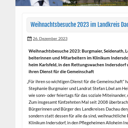
Weihnachtsbesuche 2023 im Landkreis Da
26. Dezember 2023
Wei­h­nachts­be­suche 2023: Burgmaier, Sei­de­nath,
bei­t­erin­nen und Mitar­beit­ern im Klinikum Inder­s­
heim Karls­feld, in den Ret­tungswachen Inder­s­dorf
ihren Dienst für die Gemeinschaft
„
Für ihren so wichti­gen Dienst für die Gemein­schaft“ h
Stephanie Burgmaier und Lan­drat Ste­fan Löwl am Heil
wie sonn- oder feiertags für das soziale Miteinan­der, d
Zum ins­ge­samt fün­fzehn­ten Mal seit 2008 über­bra
Bürg­erin­nen und Bürg­er des Land­kreis­es Dachau den­je
son­dern statt dessen für alle da sind, wei­h­nachtlich
Klinikum Inder­s­dorf, in den Pflege­heimen Allo­heim In