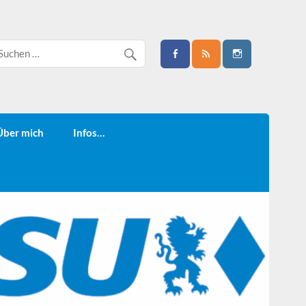
Über mich
Infos…