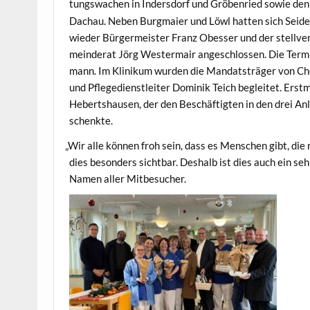
tungswachen in Inder­s­dorf und Gröben­ried sowie den Pol
Dachau. Neben Burgmaier und Löwl hat­ten sich Sei­de­
wieder Bürg­er­meis­ter Franz Obess­er und der stel­lve
mein­der­at Jörg West­er­mair angeschlossen. Die Ter­mi
mann. Im Klinikum wur­den die Man­dat­sträger von Che­
und Pflege­di­en­stleit­er Dominik Teich begleit­et. Er
Hebertshausen, der den Beschäftigten in den drei Anlau
schenkte.
„
Wir alle kön­nen froh sein, dass es Men­schen gibt, die 
dies beson­ders sicht­bar. Deshalb ist dies auch ein seh
Namen aller Mitbesucher.