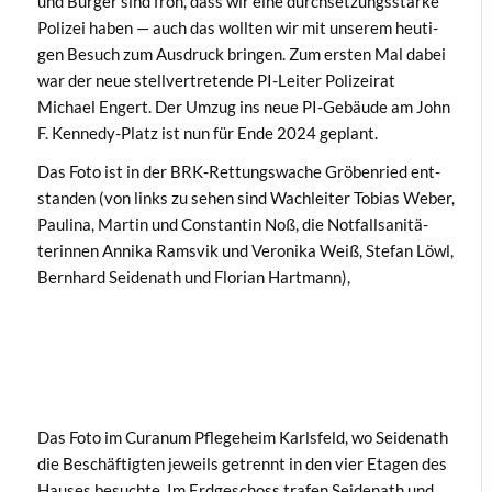
und Bürg­er sind froh, dass wir eine durch­set­zungsstarke
Polizei haben — auch das woll­ten wir mit unserem heuti­
gen Besuch zum Aus­druck brin­gen. Zum ersten Mal dabei
war der neue stel­lvertre­tende PI-Leit­er Polizeirat
Michael Engert. Der Umzug ins neue PI-Gebäude am John
F. Kennedy-Platz ist nun für Ende 2024 geplant.
Das Foto ist in der BRK-Ret­tungswache Gröben­ried ent­
standen (von links zu sehen sind Wach­leit­er Tobias Weber,
Pauli­na, Mar­tin und Con­stan­tin Noß, die Not­fall­san­itä­
terin­nen Anni­ka Ramsvik und Veroni­ka Weiß, Ste­fan Löwl,
Bern­hard Sei­de­nath und Flo­ri­an Hartmann),
Das Foto im Curanum Pflege­heim Karls­feld, wo Sei­de­nath
die Beschäftigten jew­eils getren­nt in den vier Eta­gen des
Haus­es besuchte. Im Erdgeschoss trafen Sei­de­nath und