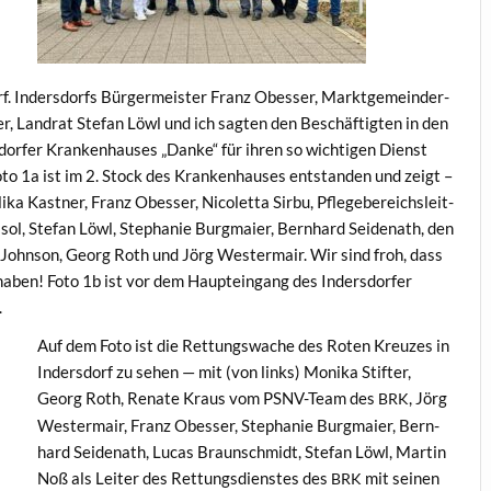
. Inder­s­dorfs Bürg­er­meis­ter Franz Obess­er, Mark­t­ge­mein­der­
r, Lan­drat Ste­fan Löwl und ich sagten den Beschäftigten in den
dor­fer Kranken­haus­es „Danke“ für ihren so wichti­gen Dienst
Foto 1a ist im 2. Stock des Kranken­haus­es ent­standen und zeigt –
ka Kast­ner, Franz Obess­er, Nico­let­ta Sir­bu, Pflege­bere­ich­sleit­
ssol, Ste­fan Löwl, Stephanie Burgmaier, Bern­hard Sei­de­nath, den
örn John­son, Georg Roth und Jörg West­er­mair. Wir sind froh, dass
haben! Foto 1b ist vor dem Hauptein­gang des Inder­s­dor­fer
.
Auf dem Foto ist die Ret­tungswache des Roten Kreuzes in
Inder­s­dorf zu sehen — mit (von links) Moni­ka Stifter,
Georg Roth, Renate Kraus vom PSNV-Team des
, Jörg
BRK
West­er­mair, Franz Obess­er, Stephanie Burgmaier, Bern­
hard Sei­de­nath, Lucas Braun­schmidt, Ste­fan Löwl, Mar­tin
Noß als Leit­er des Ret­tungs­di­en­stes des
mit seinen
BRK