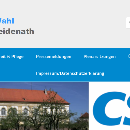
heit
&
Pflege
Pressemeldungen
Plenarsitzungen
Impressum/Datenschutzerklärung