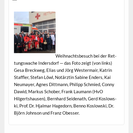
Wei­h­nachts­be­such bei der Ret­
tungswache Inder­s­dorf — das Foto zeigt (von links)
Gesa Breck­weg, Elias und Jörg West­er­mair, Katrin
Staffler, Ste­fan Löwl, Notärztin Sabine Enders, Kai
Neu­may­er, Agnes Dittmann, Philipp Schmied, Con­ny
Daw­id, Markus Schober, Frank Lau­mann (HvO
Hilgertshausen), Bern­hard Sei­de­nath, Gerd Koslows­
ki, Prof. Dr. Hjal­mar Hage­dorn, Ben­no Koslows­ki, Dr.
Björn John­son und Franz Obesser.