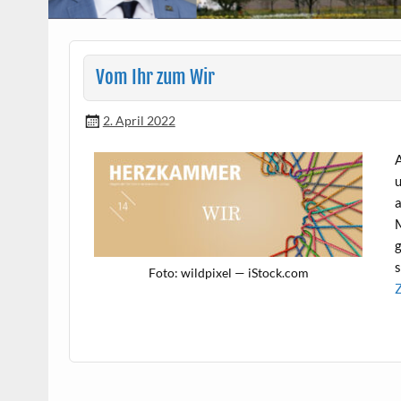
Vom Ihr zum Wir
2. April 2022
A
u
a
M
g
s
Foto: wild­pix­el — iStock.com
Z