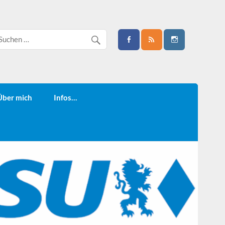
Über mich
Infos…