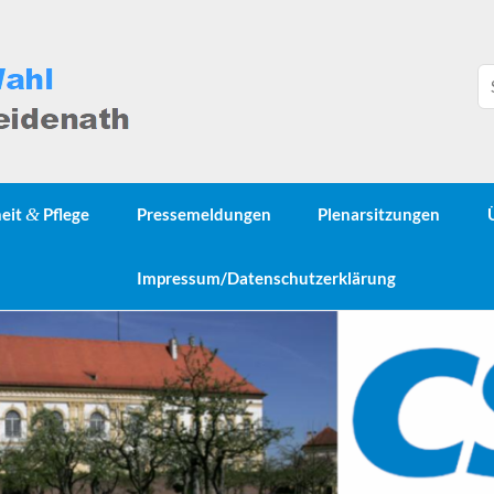
heit
&
Pflege
Pressemeldungen
Plenarsitzungen
Impressum/Datenschutzerklärung