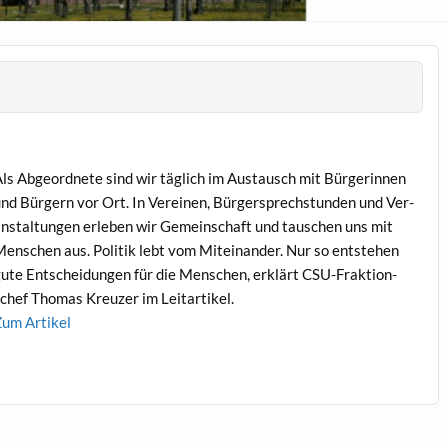
ls Abge­ord­nete sind wir täglich im Aus­tausch mit Bürg­erin­nen
nd Bürg­ern vor Ort. In Vere­inen, Bürg­er­sprech­stun­den und Ver­
nstal­tun­gen erleben wir Gemein­schaft und tauschen uns mit
en­schen aus. Poli­tik lebt vom Miteinan­der. Nur so entste­hen
ute Entschei­dun­gen für die Men­schen, erk­lärt CSU-Frak­tion­
chef Thomas Kreuzer im Leitartikel.
um Artikel