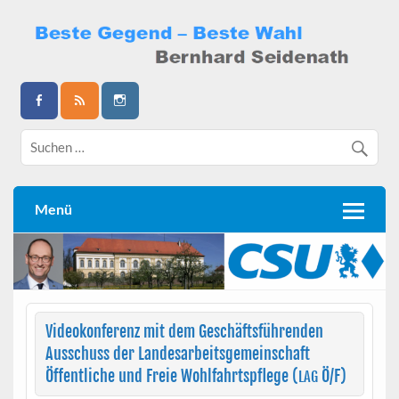
Skip
to
content
Bernhard Seidenath
Menü
Videokonferenz mit dem Geschäftsführenden
Ausschuss der Landesarbeitsgemeinschaft
Öffentliche und Freie Wohlfahrtspflege (
Ö/F)
LAG