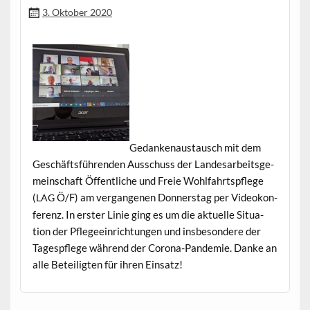
3. Oktober 2020
Gedanke­naus­tausch mit dem
Geschäfts­führen­den Auss­chuss der Lan­desar­beits­ge­
mein­schaft Öffentliche und Freie Wohlfahrt­spflege
(
Ö/F) am ver­gan­genen Don­ner­stag per Videokon­
LAG
ferenz. In erster Lin­ie ging es um die aktuelle Sit­u­a­
tion der Pflegeein­rich­tun­gen und ins­beson­dere der
Tage­spflege während der Coro­na-Pan­demie. Danke an
alle Beteiligten für ihren Einsatz!