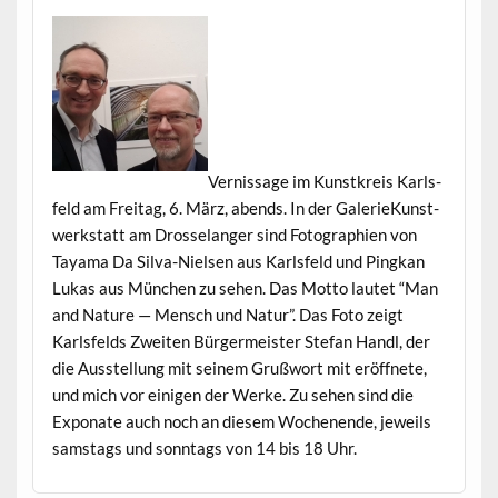
Vernissage im Kun­stkreis Karls­
feld am Fre­itag, 6. März, abends. In der GalerieKunst­
werk­statt am Drosse­langer sind Fotogra­phien von
Taya­ma Da Sil­va-Nielsen aus Karls­feld und Pingkan
Lukas aus München zu sehen. Das Mot­to lautet “Man
and Nature — Men­sch und Natur”. Das Foto zeigt
Karls­felds Zweit­en Bürg­er­meis­ter Ste­fan Han­dl, der
die Ausstel­lung mit seinem Gruß­wort mit eröffnete,
und mich vor eini­gen der Werke. Zu sehen sind die
Exponate auch noch an diesem Woch­enende, jew­eils
sam­stags und son­ntags von 14 bis 18 Uhr.