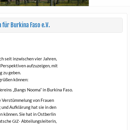
für Burkina Faso e.V.
ich seit inzwis­chen vier Jahren,
er­spek­tiv­en aufzuzeigen, mit
ng zu geben.
egrüßen können:
ere­ins „Bangs Nooma“ in Burk­i­na Faso.
ale Ver­stüm­melung von Frauen
g und Aufk­lärung hat sie in den
n kön­nen. Sie hat in Ostberlin
eutsche
Abteilungsleiterin,
GIZ-