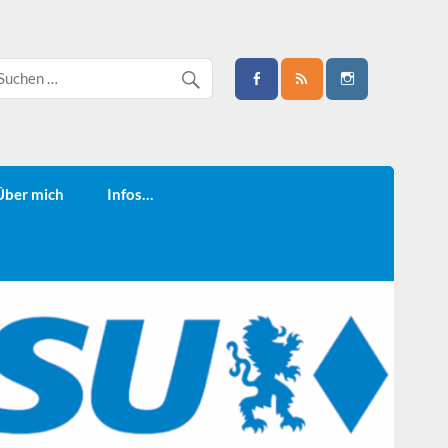
Über mich
Infos…