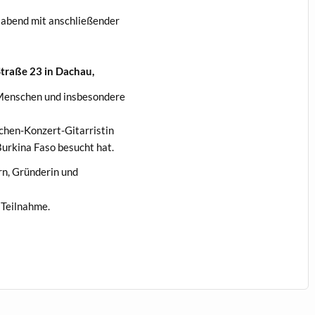
agsabend mit anschließender
Straße 23 in Dachau,
r Men­schen und insbesondere
schen-Konzert-Gitarristin
Burk­i­na Faso besucht hat.
n, Grün­derin und
e Teilnahme.