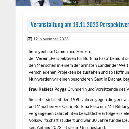
Veranstaltung am 19.11.2023 Perspektiven 
12. November 2023
Sehr geehrte Damen und Herren,
der Vere­in „Per­spek­tiv­en für Burk­i­na Faso“ bemüht s
den Men­schen in einem der ärm­sten Län­der der Welt P
ver­schiede­nen Pro­jek­ten beizuste­hen und so Hoff­nu
Nun wer­den wir einen beson­deren Gast in Dachau b
Frau Raki­eta Poy­ga
Grün­derin und Vor­sitzende des V
Sie set­zt sich seit den 1990 Jahren gegen die gen­i­t
und Mäd­chen vor Ort in Burk­i­na Faso ein. Mit Bil­dun
ver­gan­genen Jahrzehn­ten beachtliche Erfolge erzie­le
Volk­swirtschaft studiert und war 30 Jahre für die D
seit Anfang 2023 ist sie im Unruhestand.