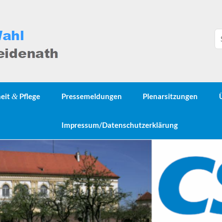
heit
&
Pflege
Pressemeldungen
Plenarsitzungen
Impressum/Datenschutzerklärung