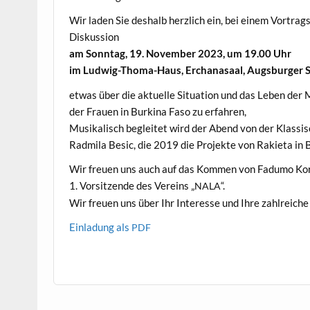
Wir laden Sie deshalb her­zlich ein, bei einem Vor­tr
Diskussion
am Son­ntag, 19. Novem­ber 2023, um 19.00 Uhr
im Lud­wig-Thoma-Haus, Erchanasaal, Augs­burg­er 
etwas über die aktuelle Sit­u­a­tion und das Leben de
der Frauen in Burk­i­na Faso zu erfahren,
Musikalisch begleit­et wird der Abend von der Klassi
Rad­mi­la Besic, die 2019 die Pro­jek­te von Raki­eta in 
Wir freuen uns auch auf das Kom­men von Fad­u­mo Kor
1. Vor­sitzende des Vere­ins „
“.
NALA
Wir freuen uns über Ihr Inter­esse und Ihre zahlre­ich
Ein­ladung als
PDF