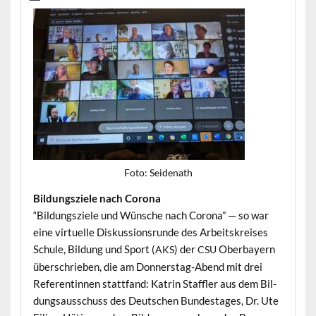
Foto: Sei­de­nath
Bil­dungsziele nach Corona
“Bil­dungsziele und Wün­sche nach Coro­na” — so war
eine virtuelle Diskus­sion­srunde des Arbeit­skreis­es
Schule, Bil­dung und Sport (
) der
Ober­bay­ern
AKS
CSU
über­schrieben, die am Don­ner­stag-Abend mit drei
Ref­er­entin­nen stat­tfand: Katrin Staffler aus dem Bil­
dungsauss­chuss des Deutschen Bun­destages, Dr. Ute