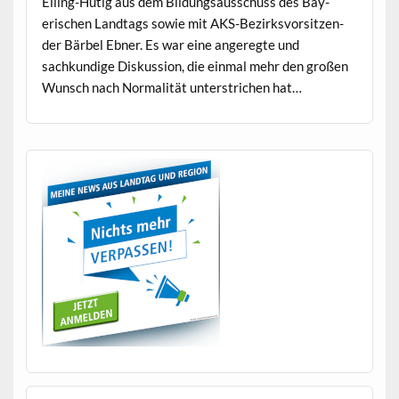
Eil­ing-Hütig aus dem Bil­dungsauss­chuss des Bay­
erischen Land­tags sowie mit AKS-Bezirksvor­sitzen­
der Bär­bel Ebn­er. Es war eine angeregte und
sachkundi­ge Diskus­sion, die ein­mal mehr den großen
Wun­sch nach Nor­mal­ität unter­strichen hat…