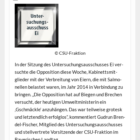
© CSU-Frak­tion
In der Sitzung des Unter­suchungsauss­chuss­es Ei ver­
suchte die Oppo­si­tion diese Woche, Kabi­nettsmit­
glieder mit der Ver­bre­itung von Eiern, die mit Sal­mo­
nellen belastet waren, im Jahr 2014 in Verbindung zu
brin­gen. „Die Oppo­si­tion hat auf Biegen und Brechen
ver­sucht, der heuti­gen Umwelt­min­is­terin ein
‚Gschmäck­le‘ anzuhän­gen. Das war teil­weise grotesk
und let­z­tendlich erfol­g­los“, kom­men­tiert Gudrun Bren­
del-Fis­ch­er, Mit­glied des Unter­suchungsauss­chuss­es
und stel­lvertrete Vor­sitzende der CSU-Frak­tion im
Bay­erischen Landtag.