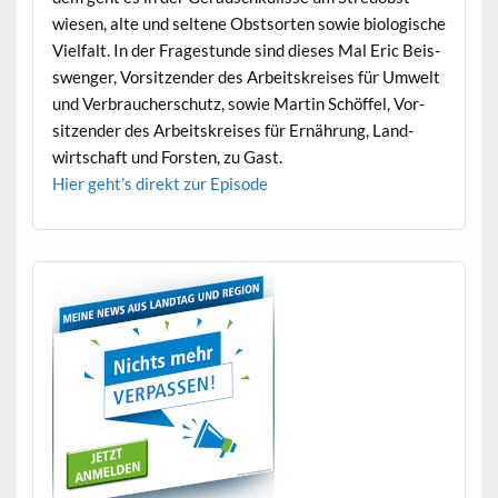
wiesen, alte und sel­tene Obst­sorten sowie biol­o­gis­che
Vielfalt. In der Frages­tunde sind dieses Mal Eric Beis­
s­wenger, Vor­sitzen­der des Arbeit­skreis­es für Umwelt
und Ver­brauch­er­schutz, sowie Mar­tin Schöf­fel, Vor­
sitzen­der des Arbeit­skreis­es für Ernährung, Land­
wirtschaft und Forsten, zu Gast.
Hier geht’s direkt zur Episode