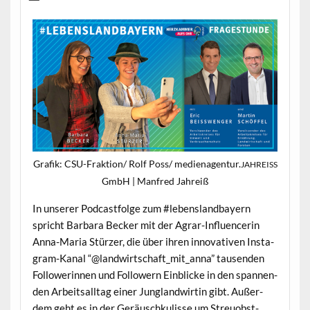
Grafik: CSU-Frak­tion/ Rolf Poss/ medienagentur.
JAHREISS
GmbH | Man­fred Jahreiß
In unser­er Pod­cast­folge zum #lebens­land­bay­ern
spricht Bar­bara Beck­er mit der Agrar-Influ­encerin
Anna-Maria Stürz­er, die über ihren inno­v­a­tiv­en Insta­
gram-Kanal “@landwirtschaft_mit_anna” tausenden
Fol­low­erin­nen und Fol­low­ern Ein­blicke in den span­nen­
den Arbeit­sall­t­ag ein­er Jung­land­wirtin gibt. Außer­
dem geht es in der Geräuschkulisse um Streuob­st­