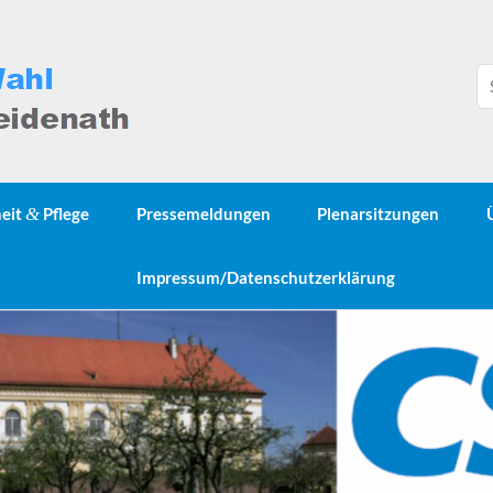
heit
&
Pflege
Pressemeldungen
Plenarsitzungen
Impressum/Datenschutzerklärung