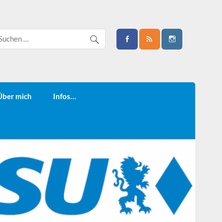
Über mich
Infos…