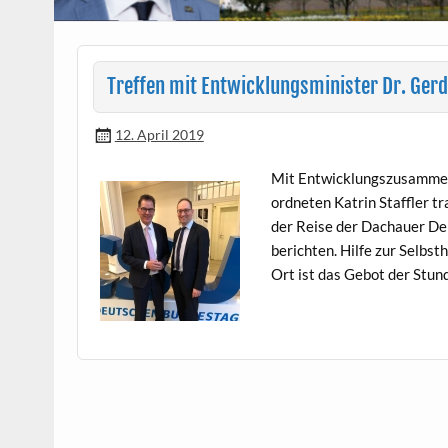
Treffen mit Entwicklungsminister Dr. Gerd
12. April 2019
Mit Entwick­lungszusam­me­n
ord­neten Katrin Staffler tr
der Reise der Dachauer Del­e
bericht­en. Hil­fe zur Selb­s
Ort ist das Gebot der Stun