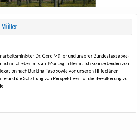
 Müller
ar­beitsmin­is­ter Dr. Gerd Müller und unser­er Bun­destagsab­ge­
af ich mich eben­falls am Mon­tag in Berlin. Ich kon­nte bei­den von
­ga­tion nach Burk­i­na Faso sowie von unseren Hil­fe­plä­nen
thil­fe und die Schaf­fung von Per­spek­tiv­en für die Bevölkerung vor
de