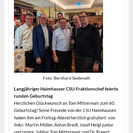
Foto: Bern­hard Seidenath
Langjähriger Haimhauser CSU-Frak­tion­schef feierte
run­den Geburtstag
Her­zlichen Glück­wun­sch an Tom Mit­ter­mair zum 60.
Geburt­stag! Seine Fre­unde von der
Haimhausen
CSU
haben ihm am Fre­itag-Abend her­zlich grat­uliert: von
links: Mar­tin Müller, Anton Bredl, Josef Hei­gl junior
und senior, Jubi­lar Tom Mit­ter­mair und Dr. Rupert