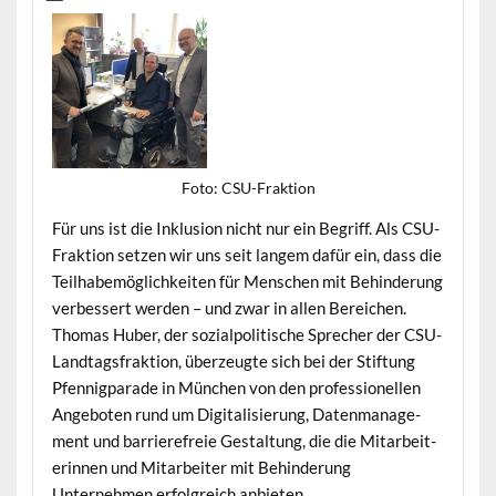
Foto: CSU-Frak­tion
Für uns ist die Inklu­sion nicht nur ein Begriff. Als CSU-
Frak­tion set­zen wir uns seit langem dafür ein, dass die
Teil­habe­möglichkeit­en für Men­schen mit Behin­derung
verbessert wer­den – und zwar in allen Bere­ichen.
Thomas Huber, der sozialpoli­tis­che Sprech­er der CSU-
Land­tags­frak­tion, überzeugte sich bei der Stiftung
Pfen­nig­pa­rade in München von den pro­fes­sionellen
Ange­boten rund um Dig­i­tal­isierung, Daten­man­age­
ment und bar­ri­ere­freie Gestal­tung, die die Mitar­bei­t­
erin­nen und Mitar­beit­er mit Behin­derung
Unternehmen erfol­gre­ich anbieten.