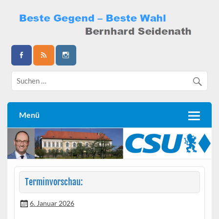
Skip
to
content
Bernhard Seidenath
Menü
Terminvorschau:
6. Januar 2026