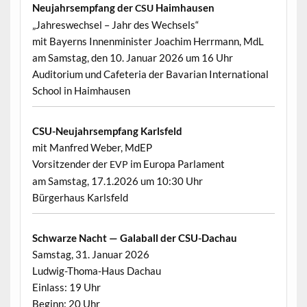
Neu­jahrsemp­fang der
Haimhausen
CSU
„Jahreswech­sel – Jahr des Wechsels“
mit Bay­erns Innen­min­is­ter Joachim Her­rmann, MdL
am Sam­stag, den 10. Jan­u­ar 2026 um 16 Uhr
Audi­to­ri­um und Cafe­te­ria der Bavar­i­an Inter­na­tion­al
School in Haimhausen
CSU-Neu­jahrsemp­fang Karlsfeld
mit Man­fred Weber, MdEP
Vor­sitzen­der der
im Europa Parlament
EVP
am Sam­stag, 17.1.2026 um 10:30 Uhr
Bürg­er­haus Karlsfeld
Schwarze Nacht — Gal­a­ball der CSU-Dachau
Sam­stag, 31. Jan­u­ar 2026
Lud­wig-Thoma-Haus Dachau
Ein­lass: 19 Uhr
Beginn: 20 Uhr