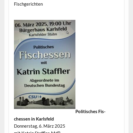
Fischgerichten
Poli­tis­ches Fis­
chessen in Karlsfeld
Don­ner­stag, 6. März 2025
mit Katrin Staffler, MdB