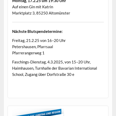
Mon­tag, 17.2.25 um 19:30 Uhr
Auf einen Gin mit Katrin
Mark­t­platz 3, 85250 Altomünster
Näch­ste Blutspendetermine:
Fre­itag, 21.2.25 von 16–20 Uhr
Peter­shausen, Pfarrsaal
Pfar­reranger­weg 1
Faschings-Dien­stag, 4.3.2025, von 15–20 Uhr,
Haimhausen, Turn­halle der Bavar­i­an Inter­na­tion­al
School, Zugang über Dorf­s­traße 30 e