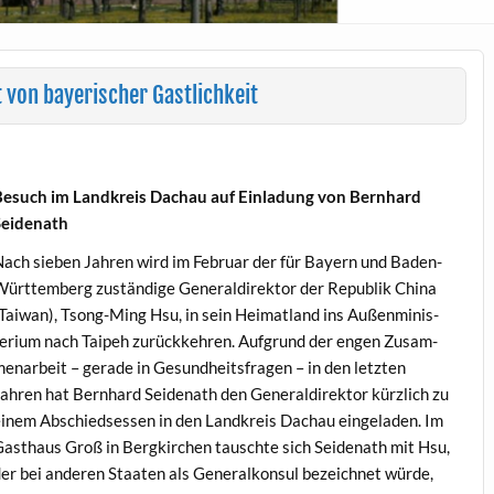
 von bayerischer Gastlichkeit
esuch im Land­kreis Dachau auf Ein­ladung von Bern­hard
Seidenath
ach sieben Jahren wird im Feb­ru­ar der für Bay­ern und Baden-
ürt­tem­berg zuständi­ge Gen­eraldirek­tor der Repub­lik Chi­na
Tai­wan), Tsong-Ming Hsu, in sein Heimat­land ins Außen­min­is­
eri­um nach Taipeh zurück­kehren. Auf­grund der engen Zusam­
e­nar­beit – ger­ade in Gesund­heits­fra­gen – in den let­zten
ahren hat Bern­hard Sei­de­nath den Gen­eraldirek­tor kür­zlich zu
inem Abschied­sessen in den Land­kreis Dachau ein­ge­laden. Im
asthaus Groß in Bergkirchen tauschte sich Sei­de­nath mit Hsu,
er bei anderen Staat­en als Gen­er­alkon­sul beze­ich­net würde,