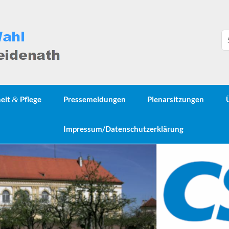
heit
&
Pflege
Pressemeldungen
Plenarsitzungen
Impressum/Datenschutzerklärung