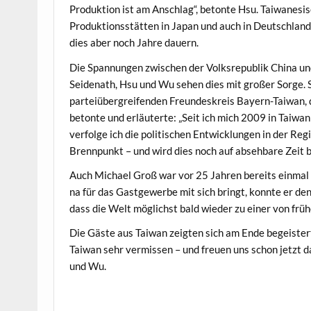
Pro­duk­tion ist am Anschlag“, betonte Hsu. Tai­wane­si
Pro­duk­tion­sstät­ten in Japan und auch in Deutsch­lan
dies aber noch Jahre dauern.
Die Span­nun­gen zwis­chen der Volk­sre­pub­lik Chi­na 
Sei­de­nath, Hsu und Wu sehen dies mit großer Sorge. 
parteiüber­greifend­en Fre­un­deskreis Bay­ern-Tai­wan,
betonte und erläuterte: „Seit ich mich 2009 in Tai­wan
ver­folge ich die poli­tis­chen Entwick­lun­gen in der Regi
Bren­npunkt – und wird dies noch auf abse­hbare Zeit b
Auch Michael Groß war vor 25 Jahren bere­its ein­mal 
na für das Gast­gewerbe mit sich bringt, kon­nte er de
dass die Welt möglichst bald wieder zu ein­er von früh
Die Gäste aus Tai­wan zeigten sich am Ende begeis­tert
Tai­wan sehr ver­mis­sen – und freuen uns schon jet­zt
und Wu.