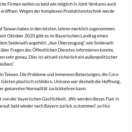
s­che Fir­men wollen so bald wie möglich in Joint Ven­tures auch
d eröff­nen. Wegen der kom­plex­en Pro­duk­tion­stech­nik werde
und Tai­wan haben in den let­zten Jahren merk­lich zugenom­men.
Seit Okto­ber 2020 gibt es im Bay­erischen Land­tag einen
 dem Sei­de­nath ange­hört. „Aus Überzeu­gung“, wie Sei­de­nath
 über Fra­gen des Öffentlichen Dien­stes informieren kon­nte,
on sehr genau. Dies ist aktuell sicher­lich ein außen­poli­tis­ch­er
leiben.“
in Tai­wan. Die Prob­leme und immensen Belas­tun­gen, die Coro­
n Gästen plas­tisch schildern. Unisono war deshalb die Hoff­nung,
er gekan­nten Nor­mal­ität zurück­kehren kann.
 von der bay­erischen Gastlichkeit. „Wir wer­den dieses Flair in
 darauf, bald wieder nach Bay­ern zurück zu kom­men“, so Hsu