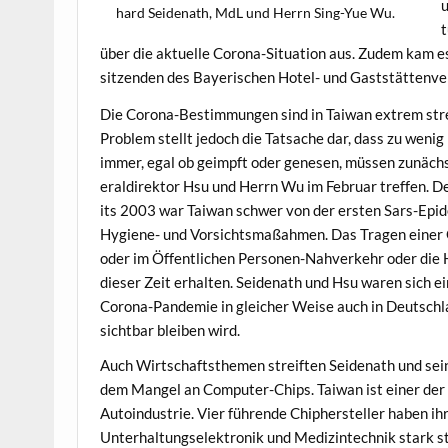
u
hard Sei­de­nath, MdL und Her­rn Sing-Yue Wu.
t
über die aktuelle Coro­na-Sit­u­a­tion aus. Zudem kam
sitzen­den des Bay­erischen Hotel- und Gast­stät­ten­v
Die Coro­na-Bes­tim­mungen sind in Tai­wan extrem stren
Prob­lem stellt jedoch die Tat­sache dar, dass zu weni
immer, egal ob geimpft oder gene­sen, müssen zunächst 
eraldirek­tor Hsu und Her­rn Wu im Feb­ru­ar tre­f­fen.
its 2003 war Tai­wan schw­er von der ersten Sars-Epi­d
Hygiene- und Vor­sichts­maßah­men. Das Tra­gen ein­e
oder im Öffentlichen Per­so­n­en-Nahverkehr oder die 
dieser Zeit erhal­ten. Sei­de­nath und Hsu waren sich e
Coro­na-Pan­demie in gle­ich­er Weise auch in Deutsch­
sicht­bar bleiben wird.
Auch Wirtschaft­s­the­men streiften Sei­de­nath und sei
dem Man­gel an Com­put­er-Chips. Tai­wan ist ein­er der 
Autoin­dus­trie. Vier führende Chipher­steller haben ih
Unter­hal­tungse­lek­tron­ik und Medi­z­in­tech­nik stark 