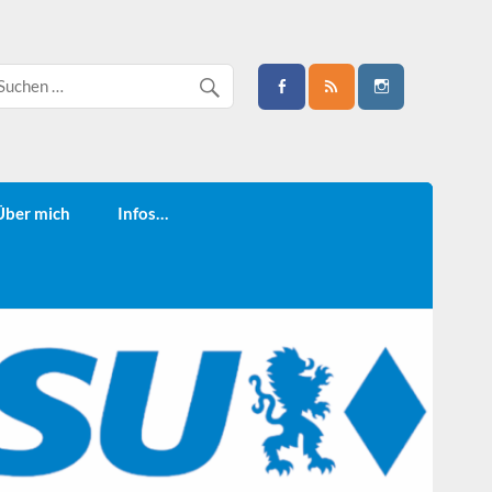
Über mich
Infos…