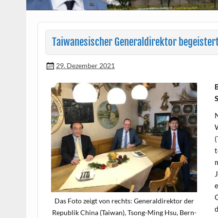
Taiwanesischer Generaldirektor begeistert
29. Dezember 2021
B
N
W
(
t
m
J
e
G
Das Foto zeigt von rechts: Gen­eraldirek­tor der
d
Repub­lik Chi­na (Tai­wan), Tsong-Ming Hsu, Bern­