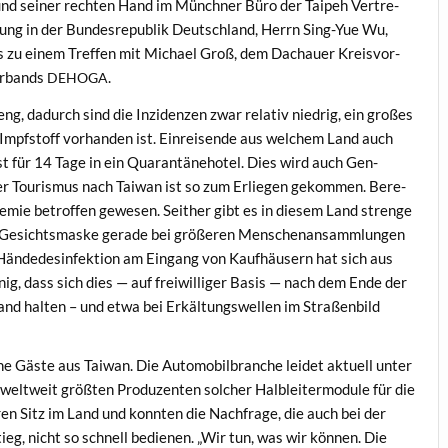
nd sein­er recht­en Hand im Münch­n­er Büro der Taipeh Vertre­
ung in der Bun­desre­pub­lik Deutsch­land, Her­rn Sing-Yue Wu,
 es zu einem Tre­f­fen mit Michael Groß, dem Dachauer Kreisvor­
er­bands
.
DEHOGA
g, dadurch sind die Inzi­den­zen zwar rel­a­tiv niedrig, ein großes
g Impf­stoff vorhan­den ist. Ein­reisende aus welchem Land auch
für 14 Tage in ein Quar­an­täne­ho­tel. Dies wird auch Gen­
 Der Touris­mus nach Tai­wan ist so zum Erliegen gekom­men. Bere­
emie betrof­fen gewe­sen. Sei­ther gibt es in diesem Land strenge
r Gesichts­maske ger­ade bei größeren Men­schenansamm­lun­gen
Händ­edesin­fek­tion am Ein­gang von Kaufhäusern hat sich aus
inig, dass sich dies — auf frei­williger Basis — nach dem Ende der
land hal­ten – und etwa bei Erkäl­tungswellen im Straßen­bild
ne Gäste aus Tai­wan. Die Auto­mo­bil­branche lei­det aktuell unter
weltweit größten Pro­duzen­ten solch­er Hal­bleit­er­mod­ule für die
ren Sitz im Land und kon­nten die Nach­frage, die auch bei der
stieg, nicht so schnell bedi­enen. „Wir tun, was wir kön­nen. Die