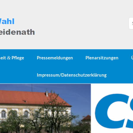
heit
&
Pflege
Pressemeldungen
Plenarsitzungen
Impressum/Datenschutzerklärung