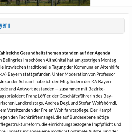
ayern
ahlre­iche Gesund­heit­s­the­men standen auf der Agenda
n Beil­ngries im schö­nen Alt­mühltal hat am gestri­gen Mon­tag
ie inzwis­chen tra­di­tionelle Tagung der Kom­mu­nalen Altenhil­fe
) Bay­ern stattge­fun­den. Unter Mod­er­a­tion von Pro­fes­sor
KA
lexan­der Schraml habe ich den Mit­gliedern der
Bay­ern
KA
ede und Antwort ges­tanden — zusam­men mit Bezir­ke­
agspräsi­dent Franz Löf­fler, der Geschäfts­führerin des Bay­
rischen Land­kreistags, Andrea Degl, und Ste­fan Wolf­shörndl,
em Vor­sitzen­den der Freien Wohlfahrt­spflege. Der Kampf
egen den Fachkräfte­man­gel, die auf Bun­de­sebene nötige
flegestruk­tur­reform, die ein­rich­tungs­be­zo­gene Impf­pflicht und
hre Umset­zung sowie eine möglichst opti­male Auf­stel­lung der