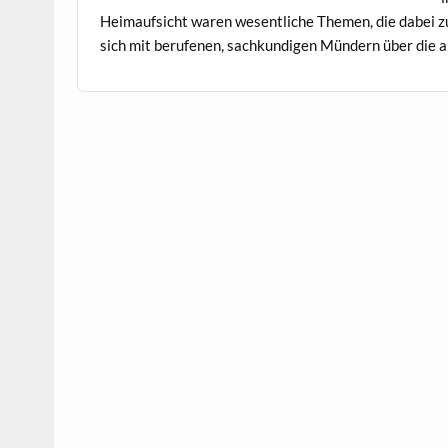
Heimauf­sicht waren wesentliche The­men, die dabei zu
sich mit berufe­nen, sachkundi­gen Mün­dern über die a