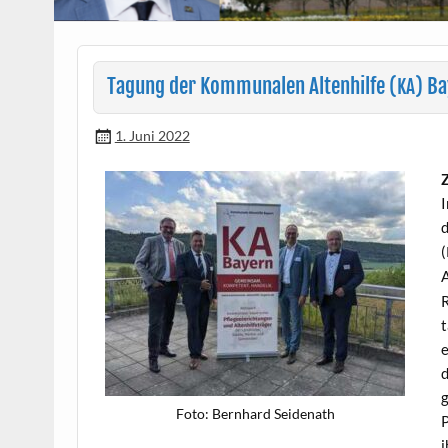
Tagung der Kommunalen Altenhilfe (
) B
KA
1. Juni 2022
Z
I
d
(
A
R
t
e
d
g
Foto: Bern­hard Seidenath
P
i