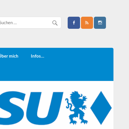
Über mich
Infos…