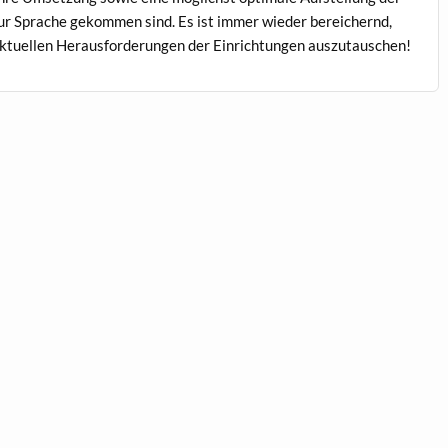
r Sprache gekom­men sind. Es ist immer wieder bere­ich­ernd,
ktuellen Her­aus­forderun­gen der Ein­rich­tun­gen auszutauschen!